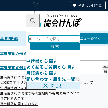
ウェ
やさしい日本語
ブサ
イト
全体
のナ
キーワードで探す
ビ
ゲー
ショ
高知支部
ン
高知支部
メニュー
を開く
検索
高知支部からのお知らせ
申請書から探す
オンライン資格確認等システムに
よくあるご質問から探す
高知支部の健診・保健指導のご案内
高
用語集から探す
知
よる特定健康診査情報の提供につ
支
生活習慣病予防健診のご案内
問い合わせ・届出先一覧
問
部
いて
令和8年度 生活習慣病予防健診機関の受付開始時期について
い
の
閉じる
生活習慣病予防健診に関するＱ＆Ａ
合
健
わ
生活習慣病予防健診等実施機関の新規募集について
診
せ
・
特定健診のご案内
令和07年07月07日
・
保
特定健診に関するＱ＆Ａ
届
健