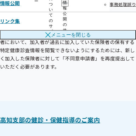
加入していた全ての保険者が保有する特定健康診査情報を閲
ー
情報公開
情
事務処理誤り
つ
覧いたしません。
報
い
公
て
ただし、今後、資格喪失等により、協会けんぽから別の保険
開
リンク集
の
者に加入した場合（協会けんぽにおいては、健康保険証の記
の
サ
サ
ブ
号番号等が変更となった場合を含む）、新しく加入した保険
メニューを
閉じる
ブ
メ
者において、加入者が過去に加入していた保険者の保有する
メ
ニ
ニ
ュ
特定健康診査情報を閲覧できないようにするためには、新し
ュ
ー
く加入した保険者に対して「不同意申請書」を再度提出して
ー
いただく必要があります。
高知支部の健診・保健指導のご案内