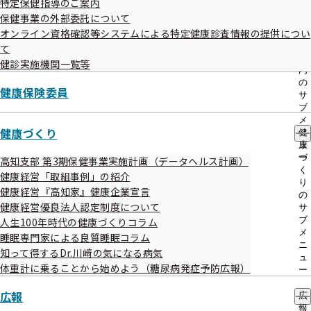
特定保健指導のご案内
協会けんぽは、オンライン資格確認等システムを導入してい
出
指
保健事業の外部委託について
先
導
ます。
一
オンライン資格確認等システムによる特定健康診査情報の提供につい
の
このシステムの機能の一つとして、協会けんぽに加入する前
覧
ご
て
の
案
に加入していた健康保険（旧保険者）において実施された特
健診実施機関一覧等
サ
内
定健康診査情報を旧保険者から協会けんぽに提供することが
ブ
の
健康保険委員
メ
サ
可能となっています。この提供にあたっては、オンライン資
ニ
ブ
格確認等システムを用いて提供を受ける場合に限り、加入者
ュ
メ
ー
健康づくり
ニ
健
本人の同意を受けることは不要とされています。
ュ
康
ただし、旧保険者において実施された特定健康診査情報の提
ー
づ
高知支部 第3期保健事業実施計画（データヘルス計画）
く
供を希望しない場合は、不同意申請書の提出が必要になりま
健康経営「取組事例」の紹介
り
健康経営『高知家』健康企業宣言
す。
の
健康経営優良法人認定制度について
サ
ブ
人生100年時代の健康づくりコラム
不同意申請書
メ
睡眠専門家による良質睡眠コラム
ニ
知って得するDr.川﨑の気になる病気
ュ
体重計に乗ることから始めよう（糖尿病発症予防広報）
ー
広報
広
報