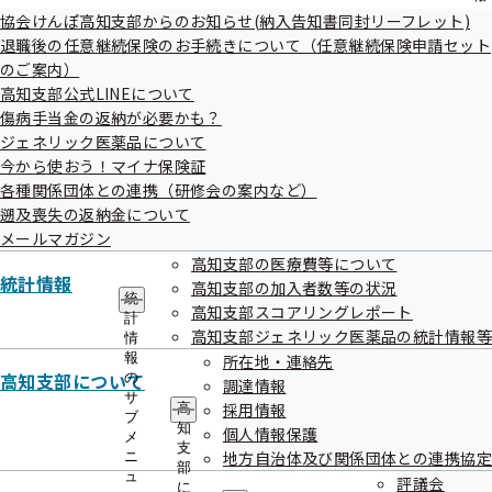
の
協会けんぽ高知支部からのお知らせ(納入告知書同封リーフレット)
サ
１．提供されない具体的な健診項目につい
退職後の任意継続保険のお手続きについて（任意継続保険申請セット
ブ
のご案内）
て
メ
高知支部公式LINEについて
ニ
ュ
傷病手当金の返納が必要かも？
ー
特定健康診査情報には以下の項目があり、申請をすることに
ジェネリック医薬品について
今から使おう！マイナ保険証
よりその全てが旧保険者から協会けんぽに提供されません。
各種関係団体との連携（研修会の案内など）
特定健康診査受診年月日、特定健康診査情報（身長、体重、
遡及喪失の返納金について
腹囲、血圧、尿検査・血液検査結果等）
メールマガジン
高知支部の医療費等について
統計情報
高知支部の加入者数等の状況
統
高知支部スコアリングレポート
計
高知支部ジェネリック医薬品の統計情報等
情
報
所在地・連絡先
高知支部について
の
調達情報
２．留意事項等について
サ
採用情報
高
ブ
知
個人情報保護
メ
支
地方自治体及び関係団体との連携協定
ニ
不同意申請書の提出をもって協会けんぽは、加入者が過去に
部
ュ
評議会
に