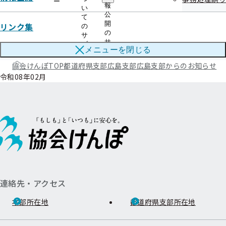
令和07年04月
ー
報
い
公
て
開
リンク集
の
の
サ
サ
ブ
メニューを
閉じる
ブ
メ
メ
ニ
協会けんぽTOP
都道府県支部
広島支部
広島支部からのお知らせ
ニ
ュ
令和08年02月
ュ
ー
ー
連絡先・アクセス
本部所在地
都道府県支部所在地