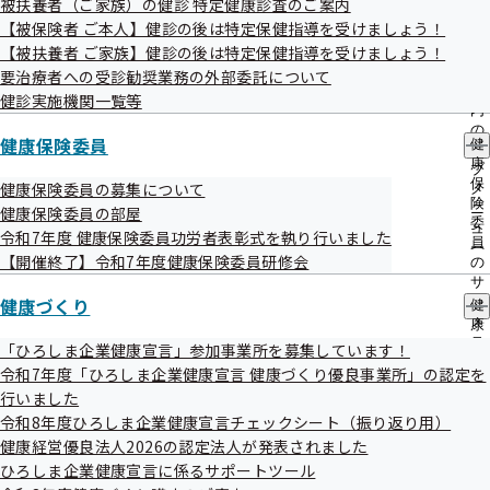
被扶養者（ご家族）の健診 特定健康診査のご案内
出
指
【被保険者 ご本人】健診の後は特定保健指導を受けましょう！
先
導
令和08年02月28日
一
【被扶養者 ご家族】健診の後は特定保健指導を受けましょう！
の
覧
ご
事務処理誤りを掲載しました
要治療者への受診勧奨業務の外部委託について
の
案
健診実施機関一覧等
サ
内
令和08年02月16日
ブ
の
健康保険委員
健
メ
サ
「協会けんぽ広島支部からのお知らせ」を更新しました
康
ニ
ブ
保
ュ
健康保険委員の募集について
メ
令和08年02月06日
険
ー
ニ
健康保険委員の部屋
委
ュ
メールマガジンのバックナンバーを更新しました
令和7年度 健康保険委員功労者表彰式を執り行いました
員
ー
【開催終了】令和7年度健康保険委員研修会
の
令和08年02月06日
サ
健康づくり
ブ
健
【被扶養者対象の特定健診】無料で受診できる集団健診スケ
メ
康
ニ
ジュールをご案内します
づ
「ひろしま企業健康宣言」参加事業所を募集しています！
ュ
く
令和7年度「ひろしま企業健康宣言 健康づくり優良事業所」の認定を
ー
り
令和08年02月03日
行いました
の
令和8年度ひろしま企業健康宣言チェックシート（振り返り用）
サ
令和8年1月21日からの大雪に係る災害
ブ
健康経営優良法人2026の認定法人が発表されました
災害情報
メ
ひろしま企業健康宣言に係るサポートツール
ニ