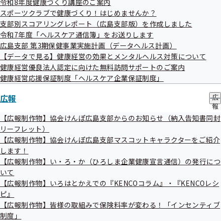
令和8年度健康づくり講座のご案内
ュ
令和08年02月03日
スポーツクラブで健康づくり！はじめませんか？
ー
支部別スコアリングレポート（広島支部版）を作成しました
広島支部の統計情報を更新しました
令和7年度「ヘルスケア通信簿」をお送りします
広島支部 第3期保健事業実施計画（データヘルス計画）
【データで見る】健康経営の効果とメンタルヘルス対策について
健康経営優良法人認定に向けた無料訪問サポートのご案内
健康経営応援保証制度「ヘルスケア企業保証制度」
広報
広
過去のお知らせ一覧
報
の
【広報制作物】協会けんぽ広島支部からのお知らせ（納入告知書同封
サ
リーフレット）
ブ
令和08年08月
【広報制作物】協会けんぽ広島支部マスコットキャラクターをご紹介
メ
します！
ニ
令和08年07月
ュ
【広報制作物】い・ろ・か（ひろしま企業健康宣言通信）の発行につ
ー
いて
令和08年06月
【広報制作物】いろはとかえでの『KENCOコラム』・『KENCOレシ
令和08年05月
ピ』
【広報制作物】皆様の取組みで保険料率が変わる！「インセンティブ
令和08年04月
制度」