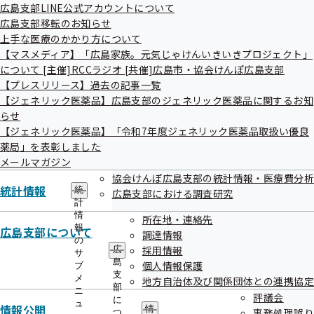
広島支部LINE公式アカウントについて
令和08年03月
広島支部移転のお知らせ
上手な医療のかかり方について
令和08年02月
【マスメディア】「広島家族。元気じゃけんいきいきプロジェクト」
について [主催]RCCラジオ [共催]広島市・協会けんぽ広島支部
令和08年01月
【プレスリリース】過去の記事一覧
令和07年12月
【ジェネリック医薬品】広島支部のジェネリック医薬品に関するお知
らせ
令和07年11月
【ジェネリック医薬品】「令和7年度ジェネリック医薬品取扱い優良
薬局」を表彰しました
令和07年10月
メールマガジン
協会けんぽ広島支部の統計情報・医療費分析
令和07年09月
統計情報
統
広島支部における調査研究
計
令和07年08月
情
所在地・連絡先
報
広島支部について
令和07年07月
調達情報
の
採用情報
広
サ
令和07年06月
島
個人情報保護
ブ
支
メ
地方自治体及び関係団体との連携協定
令和07年05月
部
ニ
評議会
に
ュ
情報公開
情
事務処理誤り
つ