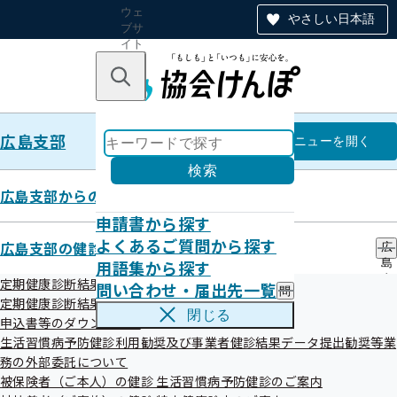
ウェ
やさしい日本語
ブサ
イト
全体
のナ
キーワードで探す
ビ
ゲー
ショ
広島支部
ン
広島支部
メニュー
を開く
検索
広島支部からのお知らせ
申請書から探す
令和08年02月
よくあるご質問から探す
広島支部の健診・保健指導のご案内
広
用語集から探す
島
支
定期健康診断結果データ提供について
問い合わせ・届出先一覧
問
部
定期健康診断結果データの紙媒体での提出について
い
の
閉じる
申込書等のダウンロード
合
健
わ
生活習慣病予防健診利用勧奨及び事業者健診結果データ提出勧奨等業
診
せ
・
務の外部委託について
お知らせ
・
保
被保険者（ご本人）の健診 生活習慣病予防健診のご案内
届
健