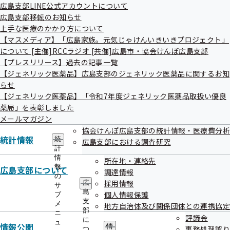
広島支部LINE公式アカウントについて
広島支部移転のお知らせ
上手な医療のかかり方について
連絡先・アクセス
【マスメディア】「広島家族。元気じゃけんいきいきプロジェクト」
について [主催]RCCラジオ [共催]広島市・協会けんぽ広島支部
本部所在地
都道府県支部所在地
【プレスリリース】過去の記事一覧
【ジェネリック医薬品】広島支部のジェネリック医薬品に関するお知
らせ
ご案内
【ジェネリック医薬品】「令和7年度ジェネリック医薬品取扱い優良
薬局」を表彰しました
給付と手続き
申請書
メールマガジン
健康づくり
協会けんぽ広島支部の統計情報・医療費分析
協会けんぽについて
統計情報
統
広島支部における調査研究
計
情報公開
お知らせ
情
所在地・連絡先
報
広島支部について
調達情報
採用
よくあるご質問
の
採用情報
広
サ
島
個人情報保護
用語集
ブ
支
メ
地方自治体及び関係団体との連携協定
部
ニ
評議会
に
リンク
このWEBサイトについて
アクセシビリティポリシー
ュ
情報公開
情
事務処理誤り
つ