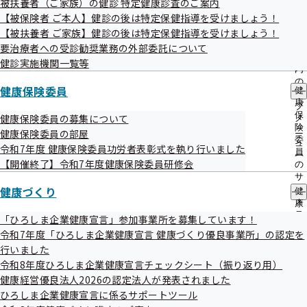
被扶養者（ご家族）の健診 特定健康診査のご案内
出
指
【被保険者 ご本人】健診の後は特定保健指導を受けましょう！
先
導
一
【被扶養者 ご家族】健診の後は特定保健指導を受けましょう！
の
覧
ご
要治療者への受診勧奨業務の外部委託について
の
案
健診実施機関一覧等
サ
内
資料
ブ
の
健康保険委員
健
メ
サ
康
ニ
ブ
保
ュ
健康保険委員の募集について
メ
令和8年度 一般競争入札
険
ー
ニ
健康保険委員の部屋
委
ュ
令和7年度 健康保険委員功労者表彰式を執り行いました
令和8年度 随意契約
員
ー
【開催終了】令和7年度健康保険委員研修会
の
サ
令和7年度 一般競争入札
健康づくり
ブ
健
メ
康
令和7年度 随意契約
ニ
づ
「ひろしま企業健康宣言」参加事業所を募集しています！
ュ
く
令和7年度「ひろしま企業健康宣言 健康づくり優良事業所」の認定を
ー
り
令和6年度 一般競争入札
行いました
の
令和8年度ひろしま企業健康宣言チェックシート（振り返り用）
サ
令和6年度 随意契約
ブ
健康経営優良法人2026の認定法人が発表されました
メ
ひろしま企業健康宣言に係るサポートツール
ニ