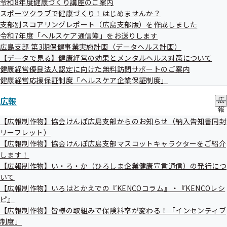
令和8年度健康づくり講座のご案内
ュ
スポーツクラブで健康づくり！はじめませんか？
ー
支部別スコアリングレポート（広島支部版）を作成しました
令和7年度「ヘルスケア通信簿」をお送りします
広島支部 第3期保健事業実施計画（データヘルス計画）
【データで見る】健康経営の効果とメンタルヘルス対策について
調達情報
健康経営優良法人認定に向けた無料訪問サポートのご案内
健康経営応援保証制度「ヘルスケア企業保証制度」
広報
契約締結情報
広
報
の
【広報制作物】協会けんぽ広島支部からのお知らせ（納入告知書同封
サ
リーフレット）
ブ
協会けんぽTOP
都道府県支部
広島支部
広島支部について
調達情報
【広報制作物】協会けんぽ広島支部マスコットキャラクターをご紹介
メ
契約締結状況の公表について
します！
ニ
ュ
【広報制作物】い・ろ・か（ひろしま企業健康宣言通信）の発行につ
ー
いて
【広報制作物】いろはとかえでの『KENCOコラム』・『KENCOレシ
ピ』
【広報制作物】皆様の取組みで保険料率が変わる！「インセンティブ
制度」