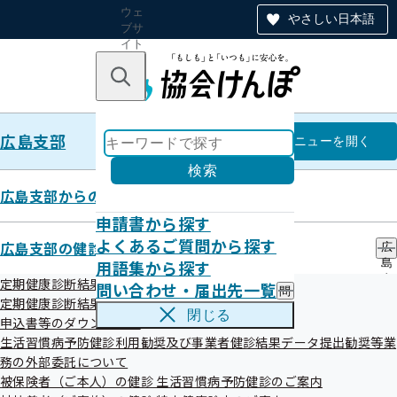
ウェ
やさしい日本語
ブサ
イト
全体
のナ
キーワードで探す
ビ
ゲー
ショ
広島支部
ン
広島支部
メニュー
を開く
検索
広島支部からのお知らせ
申請書から探す
契約締結状況の公表について
よくあるご質問から探す
広島支部の健診・保健指導のご案内
広
用語集から探す
島
支
定期健康診断結果データ提供について
問い合わせ・届出先一覧
問
部
令和08年07月23日
定期健康診断結果データの紙媒体での提出について
い
の
閉じる
申込書等のダウンロード
合
健
調達に関する契約状況を掲載いたします。詳しくは、以下の
わ
生活習慣病予防健診利用勧奨及び事業者健診結果データ提出勧奨等業
診
せ
資料でご確認ください。
・
務の外部委託について
・
保
被保険者（ご本人）の健診 生活習慣病予防健診のご案内
届
健