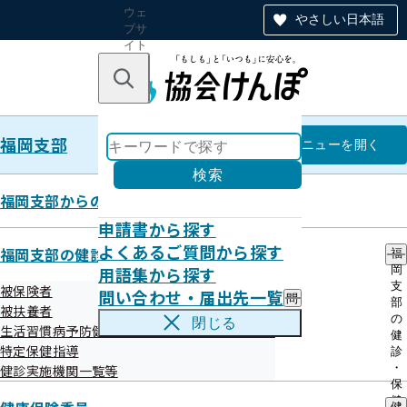
ウェ
やさしい日本語
ブサ
イト
全体
のナ
キーワードで探す
ビ
ゲー
ショ
福岡支部
ン
福岡支部
メニュー
を開く
検索
福岡支部からのお知らせ
申請書から探す
令和6年度 第1回福岡支部評議会
よくあるご質問から探す
福岡支部の健診・保健指導のご案内
福
開催案内
用語集から探す
岡
支
被保険者
問い合わせ・届出先一覧
問
部
被扶養者
い
の
閉じる
生活習慣病予防健診等実施機関の募集について
合
健
わ
特定保健指導
診
せ
・
健診実施機関一覧等
・
保
届
健
健