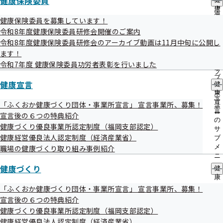
令和6年度 第1回福岡支部評議会を開催い
健康保険委員
出
指
康
たします
先
導
保
健康保険委員を募集しています！
一
の
険
覧
令和8年度健康保険委員研修会開催のご案内
ご
委
の
令和8年度健康保険委員研修会のアーカイブ動画は11月中旬に公開し
標記につきましては、下記のとおり開催することとなりまし
案
員
サ
内
ます！
の
たので、お知らせいたします。
ブ
の
サ
令和7年度 健康保険委員功労者表彰を行いました
メ
サ
ブ
ニ
ブ
メ
健康宣言
ュ
健
メ
ニ
ー
康
ニ
ュ
宣
「ふくおか健康づくり団体・事業所宣言」 宣言事業所、募集！
ュ
日時
ー
言
ー
宣言後の６つの特典紹介
令和6年7月23日（火）10：00開催 12：00終了予定
の
健康づくり優良事業所認定制度（福岡支部認定）
サ
健康経営優良法人認定制度（経済産業省）
ブ
メ
職場の健康づくり取り組み事例紹介
場所
ニ
コネクトスクエア博多7階 協会けんぽ福岡支部会議室
ュ
健康づくり
健
ー
康
〒812-8670 福岡市博多区博多駅東1-17-1
づ
「ふくおか健康づくり団体・事業所宣言」 宣言事業所、募集！
※令和6年7月16日に上記住所に移転します。
く
宣言後の６つの特典紹介
り
健康づくり優良事業所認定制度（福岡支部認定）
の
健康経営優良法人認定制度（経済産業省）
サ