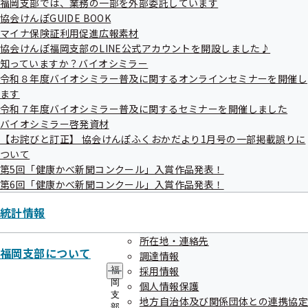
福岡支部では、業務の一部を外部委託しています
担当
協会けんぽGUIDE BOOK
全国健康保険協会福岡支部 事務局
マイナ保険証利用促進広報素材
担当者 山﨑（ヤマサキ）・吉田（ヨシダ）
協会けんぽ福岡支部のLINE公式アカウントを開設しました♪
電話 092-283-7621
知っていますか？バイオシミラー
令和８年度バイオシミラー普及に関するオンラインセミナーを開催し
（自動音声案内に従って、最初のアナウンスで電話機の番号
ます
ボタンの「2」を、次のアナウンスで「5」をプッシュしてい
令和７年度バイオシミラー普及に関するセミナーを開催しました
ただくと、担当部署につながります）
バイオシミラー啓発資材
FAX 092-283-7629
【お詫びと訂正】 協会けんぽふくおかだより1月号の一部掲載誤りに
ついて
第5回「健康かべ新聞コンクール」入賞作品発表！
第6回「健康かべ新聞コンクール」入賞作品発表！
統計情報
所在地・連絡先
福岡支部について
調達情報
関連情報
採用情報
福
岡
個人情報保護
支
地方自治体及び関係団体との連携協定
部