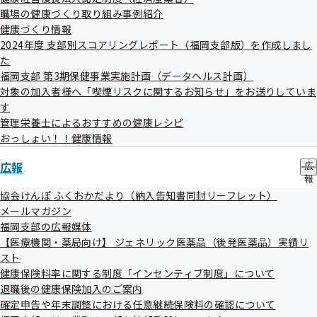
議題
ブ
職場の健康づくり取り組み事例紹介
令和5年度 協会けんぽ（医療分）の決算（見込み）に
メ
健康づくり情報
ニ
ついて
2024年度 支部別スコアリングレポート（福岡支部版）を作成しまし
ュ
令和5年度 福岡支部事業実施結果について
た
ー
福岡支部 第3期保健事業実施計画（データヘルス計画）
その他
対象の加入者様へ「喫煙リスクに関するお知らせ」をお送りしていま
議題については変更となる場合がございます。
す
管理栄養士によるおすすめの健康レシピ
おっしょい！！健康情報
傍聴方法
傍聴を希望される方は、7月12日（金）15：00までに
広報
広
事業所名、氏名および連絡先を下記担当者までFAXでお知ら
報
の
協会けんぽ ふくおかだより（納入告知書同封リーフレット）
せください。
サ
メールマガジン
（傍聴希望多数の場合、抽選となることがあります。傍聴が
ブ
福岡支部の広報媒体
メ
できない方にはご連絡申し上げます。）
【医療機関・薬局向け】 ジェネリック医薬品（後発医薬品）実績リ
ニ
報道関係者によるカメラ撮りは、会議冒頭のみ可能です。
ュ
スト
ー
健康保険料率に関する制度「インセンティブ制度」について
傍聴希望申し込みFAX用紙
退職後の健康保険加入のご案内
確定申告や年末調整における任意継続保険料の確認について