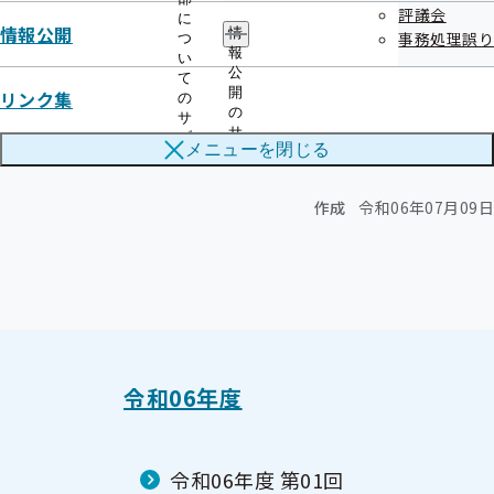
令和6年度 第1回福岡支部評議会
評議会
に
情報公開
情
事務処理誤り
つ
報
令和06年07月23日開催
い
公
て
開
リンク集
の
開催案内
資料
の
サ
サ
議事録
ブ
メニューを
閉じる
ブ
メ
メ
ニ
ニ
ュ
作成
令和06年07月09日
ュ
ー
ー
令和06年度
令和06年度 第01回