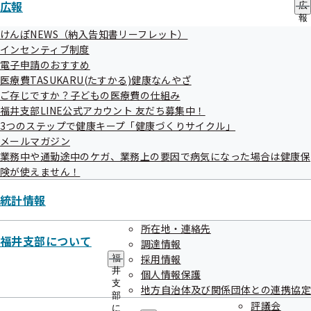
令和８年度 平均保険料率について
広報
広
報
データヘルス計画に基づく保健事業の現状及び課題
の
けんぽNEWS（納入告知書リーフレット）
議題については変更となる場合がございます。
サ
インセンティブ制度
ブ
電子申請のおすすめ
メ
医療費TASUKARU(たすかる)健康なんやざ
ニ
傍聴方法
ュ
ご存じですか？子どもの医療費の仕組み
傍聴を希望される方は、下記担当者へ10月21日（火）正午
ー
福井支部LINE公式アカウント 友だち募集中！
までにご連絡ください。
3つのステップで健康キープ「健康づくりサイクル」
受付時間は8時30分から17時まで（土日祝日を除く）としま
メールマガジン
業務中や通勤途中のケガ、業務上の要因で病気になった場合は健康保
す。
険が使えません！
（傍聴希望者多数の場合、抽選となることがあります）
報道関係者によるカメラ撮りは、会議冒頭のみ可能で
統計情報
す。
所在地・連絡先
福井支部について
調達情報
担当
採用情報
福
井
個人情報保護
全国健康保険協会福井支部
支
地方自治体及び関係団体との連携協定
企画総務グループ 美川
部
評議会
に