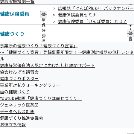
令和7年度 第2回福井支部評議会を開催い
健診実施機関一覧
出
指
たします
先
広報誌「けんぽPlus+」バックナンバー
導
健康保険委員
一
健康保険委員セミナー
の
健
覧
ご
康
健康保険委員（けんぽ委員）とは？
の
標記について、次のとおり開催することとなりましたのでお
案
保
サ
内
険
健康づくり
知らせいたします。
健
ブ
の
委
康
メ
サ
員
づ
事業所の健康づくり「健康づくり宣言」
ニ
ブ
の
く
ュ
～「健康づくり宣言」登録事業所限定！～健康測定機器の無料レンタ
メ
サ
り
ー
ニ
ブ
ル
の
ュ
メ
日時
健康経営優良法人認定に向けた無料訪問サポート
サ
ー
ニ
ブ
協会けんぽの講習会
令和７年10月22日（水）10時～
ュ
メ
健康づくりポスター
ー
ニ
事業所対抗ウォーキングラリー
ュ
歯の健康づくり
場所
ー
Youtube動画「健康づくりは幸せづくり」
全国健康保険協会福井支部 会議室
ジェネリック医薬品
福井市大手3-7-1 福井県繊協ビル9F
データヘルス計画
健康づくり推進協議会
お役立ち情報
議題