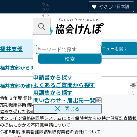
ウェ
やさしい日本語
ブサ
イト
全体
のナ
キーワードで探す
ビ
ゲー
ショ
福井支部
ン
福井支部
メニュー
を開く
検索
福井支部からのお知らせ
申請書から探す
令和7年度 第2回福井支部評議会
よくあるご質問から探す
福井支部の健診・保健指導のご案内
福
開催案内
用語集から探す
井
支
令和８年度 健診リーフレット等
問い合わせ・届出先一覧
問
部
定期健康診断結果データ提供のお願い
い
の
閉じる
健診を受けた後の健康づくり
合
健
わ
オンライン資格確認等システムによる保険者からの特定健康診査情報
診
せ
・
の提供にかかる不同意申請について
・
保
令和8年度 事業者健診結果取得業務の委託について
届
健