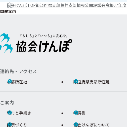
協会けんぽTOP
都道府県支部
福井支部
情報公開
評議会
令和07年度
開催案内
連絡先・アクセス
本部所在地
都道府県支部所在地
ご案内
給付と手続き
申請書
健康づくり
協会けんぽについて