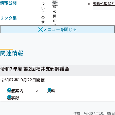
TEL：0776-27-8300（自動音声案内④）
情報公開
情
事務処理誤り
つ
報
い
公
て
開
リンク集
の
の
サ
サ
ブ
メニューを
閉じる
ブ
メ
メ
ニ
ニ
ュ
ュ
ー
ー
関連情報
令和7年度 第2回福井支部評議会
令和07年10月22日開催
開催案内
資料
議事録
作成
令和07年10月08日