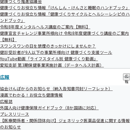
健康づくり推進協議会
株式会社
の
ー
勧奨業務
で
健康づくりお役立ち情報「けんしん・けんさと睡眠のハンドブック」
サ
ブ
健康づくりお役立ち情報「健康づくりサイクルとヘルシーレシピのハ
メ
ンドブック」
ニ
令和8年度メンタルヘルス講座のご案内【無料】
健診後のフォロー
ュ
健康宣言チャレンジ事業所様向け 令和8年度健康づくり講座のご案内
ー
【無料】
電話番
スワンスワンの日を禁煙のきっかけにしませんか？
委託業者
業務委託内容
契約期間
詳細
健診受診者が9人以下の事業所様向け 健康づくり支援ツール
号
YouTube動画「ライフスタイル別 健康づくり動画」
株式会社
03-
勧奨期間
愛知支部 第3期保健事業実施計画（データヘルス計画）
ベネ
特定保健指導
業
こち
6870-
令和9年6
フィッ
務
ら
広報
広
3800
月末まで
報
ト・ワン
の
協会けんぽからのお知らせ（納入告知書同封リーフレット）
東京ソフ
サ
漫画でわかる！お役立ち健康情報
052-
ブ
トビジネ
特定保健指導利
令和9年6
こち
広報誌
990-
メ
ス
用勧奨業務
月末まで
ら
外国人向け健康保険ガイドブック（8か国語に対応）
ニ
3300
ュ
プレスリリース
株式会社
ー
【医療関係者・関係団体向け】ジェネリック医薬品促進に関する情報
株式会社
のお知らせ