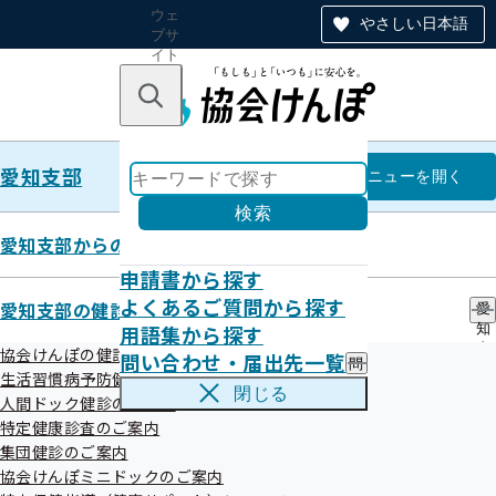
ウェ
やさしい日本語
ブサ
イト
全体
のナ
キーワードで探す
ビ
ゲー
ショ
愛知支部
ン
愛知支部
メニュー
を開く
検索
愛知支部からのお知らせ
申請書から探す
外部委託業者の公表について
よくあるご質問から探す
愛知支部の健診・保健指導のご案内
愛
用語集から探す
知
支
協会けんぽの健診事業について
問い合わせ・届出先一覧
問
部
全国健康保険協会愛知支部（協会けんぽ愛知支部）では、加
生活習慣病予防健診のご案内
い
の
閉じる
人間ドック健診のご案内
入者の皆様の健康保持・増進を目的に、健康づくりに関する
合
健
わ
特定健康診査のご案内
診
業務の一部を外部委託しています。
せ
・
集団健診のご案内
つきましては、下記の委託業者より、事業所様や加入者の皆
・
保
協会けんぽミニドックのご案内
届
健
様へご案内やご連絡をさせていただくことがございますの