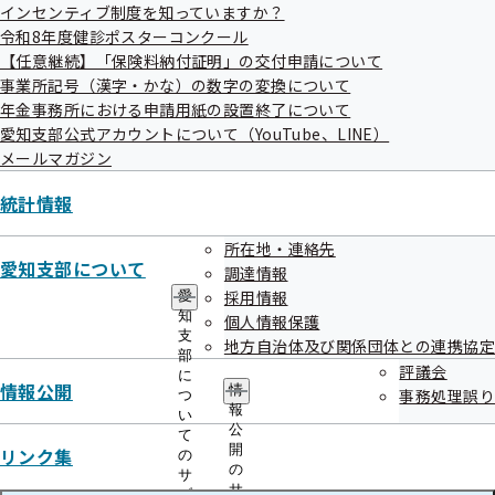
ベストラ
0120-
インセンティブ制度を知っていますか？
特定保健指導継
令和9年3
こち
イフ・プ
294-
令和8年度健診ポスターコンクール
続的支援業務
月末まで
ら
【任意継続】「保険料納付証明」の交付申請について
ロモー
304
事業所記号（漢字・かな）の数字の変換について
ション
年金事務所における申請用紙の設置終了について
愛知支部公式アカウントについて（YouTube、LINE）
メールマガジン
統計情報
所在地・連絡先
個人情報の取り扱いに関して
愛知支部について
調達情報
採用情報
愛
知
個人情報保護
当該業務委託にあたり、協会けんぽ愛知支部と受託事業所と
支
地方自治体及び関係団体との連携協定
部
の間で「委託業務の遂行上必要な範囲に限り使用し、他の目
評議会
に
情報公開
的には一切使用しない」旨の契約を交わしています。
情
事務処理誤り
つ
報
い
公
て
開
リンク集
の
更新
令和08年06月01日
の
サ
サ
ブ