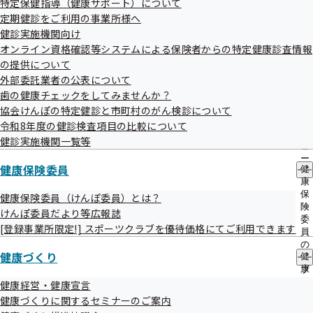
特定保健指導（健康サポート）について
出
指
で、ご理解・ご協力のほどよろしくお願いいたします。
定期健診をご利用の事業所様へ
先
導
一
健診実施機関向け
の
覧
ご
オンライン資格確認等システムによる保険者からの特定健康診査情報
の
案
の提供について
サ
内
外部委託業者の公表について
ブ
の
メ
歯の健康チェックをしてみませんか？
サ
ニ
ブ
協会けんぽの特定健診と市町村のがん検診について
ュ
メ
令和8年度の健診検査項目の比較について
外部委託一覧
ー
ニ
健診実施機関一覧等
ュ
ー
健康保険委員
健
康
健診
保
健康保険委員（けんぽ委員）とは？
険
けんぽ委員だより等広報誌
委
[登録事業所限定!] スポーツクラブを優待価格にてご利用できます
委託業者
業務委託内容
電話番号
契約期間
詳細
員
の
事業者健診
令和8年4
健康づくり
健
サ
東京ソフ
（定期健診）
月1日～
こち
康
ブ
トビジネ
052-990-
づ
メ
健康経営・健康宣言
結果
令和9年3
ら
く
ニ
ス
2588
健康づくりに関するセミナーのご案内
データの取得
月31日ま
り
ュ