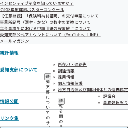
データの提供依頼業務
インセンティブ制度を知っていますか？
令和8年度健診ポスターコンクール
【任意継続】「保険料納付証明」の交付申請について
事業所記号（漢字・かな）の数字の変換について
年金事務所における申請用紙の設置終了について
愛知支部公式アカウントについて（YouTube、LINE）
メールマガジン
所在地
統計情報
〒460-0003 名古屋市中区錦3-8-7 こまビル3F
所在地・連絡先
愛知支部について
調達情報
採用情報
愛
知
個人情報保護
支
地方自治体及び関係団体との連携協定
部
評議会
に
情報公開
情
事務処理誤り
つ
報
電話番号
い
公
て
開
リンク集
の
の
サ
052-990-2588
サ
ブ