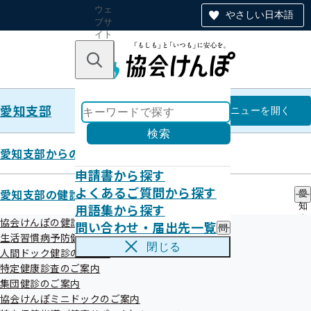
ウェ
やさしい日本語
ブサ
イト
全体
のナ
キーワードで探す
ビ
ゲー
ショ
愛知支部
ン
愛知支部
メニュー
を開く
検索
愛知支部からのお知らせ
申請書から探す
事業者健診（定期健診）結果デー
よくあるご質問から探す
愛知支部の健診・保健指導のご案内
愛
用語集から探す
知
タの取得勧奨業務の外部委託につ
支
協会けんぽの健診事業について
問い合わせ・届出先一覧
問
部
いて
生活習慣病予防健診のご案内
い
の
閉じる
人間ドック健診のご案内
合
健
わ
特定健康診査のご案内
診
せ
・
集団健診のご案内
全国健康保険協会愛知支部（協会けんぽ愛知支部）では、加
・
保
協会けんぽミニドックのご案内
届
入者の健康の保持増進及び健康意識の向上と生活習慣病の発
健