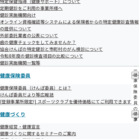
特定保健指導（健康サポート）について
出
指
症・重症化の予防を図ることを目的として、
生活習慣病予防
定期健診をご利用の事業所様へ
先
導
一
健診
の推進、また、高齢者医療の確保に関する法律に基づい
健診実施機関向け
の
覧
ご
オンライン資格確認等システムによる保険者からの特定健康診査情報
た事業者健診（定期健診）結果データの取得に取り組んでい
の
案
の提供について
サ
ます。
内
外部委託業者の公表について
ブ
の
メ
歯の健康チェックをしてみませんか？
サ
令和7年4月より愛知県内の加入事業所に対する、案内文書発
ニ
ブ
協会けんぽの特定健診と市町村のがん検診について
送、電話による連絡等の業務を下記受託事業所に委託しま
ュ
メ
令和8年度の健診検査項目の比較について
ー
ニ
す。受託事業所より、電話等ご連絡がありました際には、ご
健診実施機関一覧等
ュ
理解・ご協力いただきますようお願いいたします。
ー
健康保険委員
健
康
保
健康保険委員（けんぽ委員）とは？
険
けんぽ委員だより等広報誌
委
[登録事業所限定!] スポーツクラブを優待価格にてご利用できます
員
の
健康づくり
健
サ
委託期間
康
ブ
づ
メ
健康経営・健康宣言
く
ニ
健康づくりに関するセミナーのご案内
令和8年4月1日から令和9年3月31日まで
り
ュ