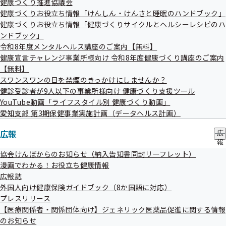
健康づくり推進協議会
の
ー
健康づくりお役立ち情報「けんしん・けんさと睡眠のハンドブック」
サ
ブ
健康づくりお役立ち情報「健康づくりサイクルとヘルシーレシピのハ
メ
ンドブック」
ニ
令和8年度メンタルヘルス講座のご案内【無料】
ュ
健康宣言チャレンジ事業所様向け 令和8年度健康づくり講座のご案内
ー
【無料】
委託事業者
スワンスワンの日を禁煙のきっかけにしませんか？
健診受診者が9人以下の事業所様向け 健康づくり支援ツール
YouTube動画「ライフスタイル別 健康づくり動画」
東京ソフトビジネス 株式会社
愛知支部 第3期保健事業実施計画（データヘルス計画）
広報
広
報
の
協会けんぽからのお知らせ（納入告知書同封リーフレット）
サ
漫画でわかる！お役立ち健康情報
ブ
広報誌
メ
委託業務内容
外国人向け健康保険ガイドブック（8か国語に対応）
ニ
ュ
プレスリリース
ー
【医療関係者・関係団体向け】ジェネリック医薬品促進に関する情報
協会けんぽ加入事業所に対する事業者健診（定期健診）結果
のお知らせ