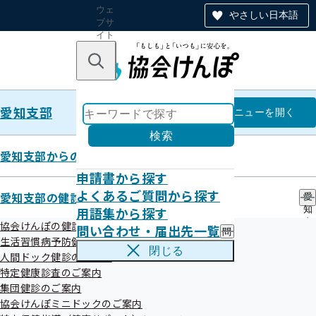
ウェ
やさしい日本語
ブサ
イト
全体
のナ
キーワードで探す
ビ
ゲー
ショ
愛知支部
ン
愛知支部
メニュー
を開く
検索
愛知支部からのお知らせ
申請書から探す
令和7年度第1回愛知支部評議会
よくあるご質問から探す
愛知支部の健診・保健指導のご案内
愛
開催案内
用語集から探す
知
支
協会けんぽの健診事業について
問い合わせ・届出先一覧
問
部
生活習慣病予防健診のご案内
い
の
閉じる
人間ドック健診のご案内
合
健
わ
特定健康診査のご案内
診
せ
・
集団健診のご案内
・
保
協会けんぽミニドックのご案内
届
健