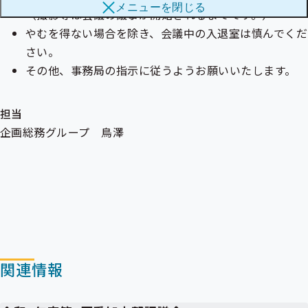
メニューを
閉じる
ブ
（撮影等は会議の議事が開始されるまでです。）
メ
メ
ニ
やむを得ない場合を除き、会議中の入退室は慎んでくだ
ニ
ュ
ュ
さい。
ー
ー
その他、事務局の指示に従うようお願いいたします。
担当
企画総務グループ 鳥澤
関連情報