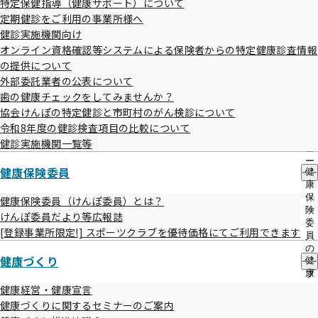
令和7年度第1回愛知支部評議会を開催いた
特定保健指導（健康サポート）について
出
指
します
定期健診をご利用の事業所様へ
先
導
一
健診実施機関向け
の
覧
ご
オンライン資格確認等システムによる保険者からの特定健康診査情報
の
標記について、次のとおり開催することとなりましたのでお
案
の提供について
サ
内
知らせいたします。
外部委託業者の公表について
ブ
の
メ
歯の健康チェックをしてみませんか？
サ
ニ
ブ
協会けんぽの特定健診と市町村のがん検診について
ュ
メ
令和8年度の健診検査項目の比較について
ー
ニ
健診実施機関一覧等
ュ
日時
ー
健康保険委員
令和7年7月8日(火) 13時30分開始 15時30分終了予定
健
康
保
健康保険委員（けんぽ委員）とは？
険
けんぽ委員だより等広報誌
場所
委
[登録事業所限定!] スポーツクラブを優待価格にてご利用できます
全国健康保険協会愛知支部 第一会議室
員
の
健康づくり
健
サ
康
ブ
議題
づ
メ
健康経営・健康宣言
令和6年度 協会けんぽ決算（見込み）について
く
ニ
健康づくりに関するセミナーのご案内
り
ュ