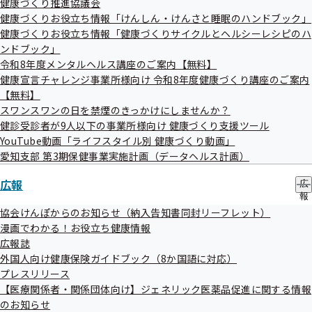
令和6年度 愛知支部事業報告について
健康づくり推進協議会
の
ー
健康づくりお役立ち情報「けんしん・けんさと睡眠のハンドブック」
その他
サ
ブ
健康づくりお役立ち情報「健康づくりサイクルとヘルシーレシピのハ
議題については変更となる場合がございます。
メ
ンドブック」
ニ
令和8年度メンタルヘルス講座のご案内【無料】
ュ
健康宣言チャレンジ事業所様向け 令和8年度健康づくり講座のご案内
傍聴方法
ー
【無料】
スワンスワンの日を禁煙のきっかけにしませんか？
健診受診者が9人以下の事業所様向け 健康づくり支援ツール
申込方法
YouTube動画「ライフスタイル別 健康づくり動画」
傍聴申込書に必要事項をご記入のうえ、FAXにてお申し
愛知支部 第3期保健事業実施計画（データヘルス計画）
込みください。
広報
広
傍聴申込書
報
の
協会けんぽからのお知らせ（納入告知書同封リーフレット）
サ
漫画でわかる！お役立ち健康情報
ブ
申込先
広報誌
メ
外国人向け健康保険ガイドブック（8か国語に対応）
ニ
全国健康保険協会愛知支部 企画総務グループ鳥澤あて
ュ
プレスリリース
ー
FAX番号 052-856-1491
【医療関係者・関係団体向け】ジェネリック医薬品促進に関する情報
のお知らせ