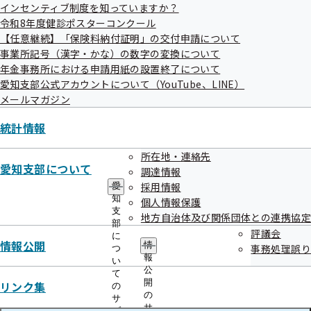
インセンティブ制度を知っていますか？
申込締切
令和8年度健診ポスターコンクール
【任意継続】「保険料納付証明」の交付申請について
令和7年7月4日（金）
事業所記号（漢字・かな）の数字の変換について
年金事務所における申請用紙の設置終了について
愛知支部公式アカウントについて（YouTube、LINE）
傍聴の際の留意事項
メールマガジン
これらの事項に違反した場合は、退場していただくことがあ
統計情報
ります。
事務局の指定した場所以外の場所には立ち入らないで
所在地・連絡先
愛知支部について
調達情報
ください。
採用情報
愛
携帯電話等音の出る機器については、マナーモードな
知
個人情報保護
ど音が出ないようにしてください。
支
地方自治体及び関係団体との連携協定
部
静粛を旨とし、会議の妨害となるような行為は慎んで
評議会
に
情報公開
情
事務処理誤り
ださい。
つ
報
い
会議での言論に対する賛否の表明や拍手は慎んでくださ
公
て
開
リンク集
い。
の
の
サ
写真や映像等の使用は事務局の指示に従ってください。
サ
ブ