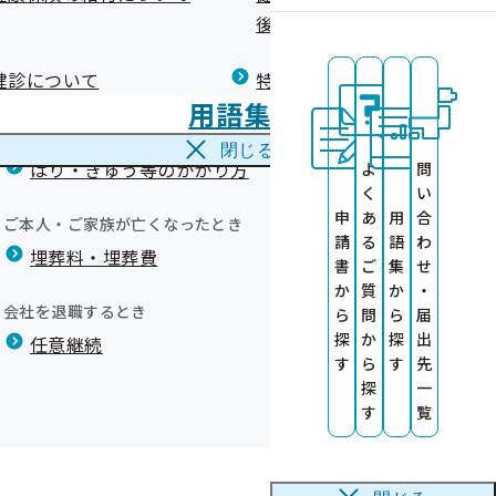
広報）
健康づくりコラム
後の健康保険）について
療養費
閉じる
健診について
特定保健指導について
海外で急な病気にかかり治療を受けたとき
用語集
海外療養費
閉じる
はり・きゅう等のかかり方
よ
問
用できます
く
い
申
あ
用
合
ご本人・ご家族が亡くなったとき
請
る
語
わ
埋葬料・埋葬費
ト）
書
ご
集
せ
ンドブック」
健康診査情報の
か
質
か
・
ーレシピのハン
会社を退職するとき
ら
問
ら
届
探
か
探
出
任意継続
す
ら
す
先
講座のご案内
に関する情報の
探
一
す
覧
ール