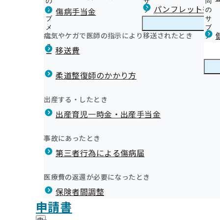
の
サ
問
愛知支部からのお知らせ
パンフレット等（
傷病手当金
サ
ブ
の
ブ
メ
サ
協会けんぽの健診事業について
メ
ニ
ブ
病気やケガで医師の指示により移送されたとき
愛知支部の健診・保健指導のご案内
ニ
ュ
愛
メ
生活習慣病予防健診のご案内
部評議会
ュ
ー
知
ニ
移送費
人間ドック健診のご案内
ー
支
ュ
健康保険委員（けんぽ委員）とは？
特定健康診査のご案内
部
ー
健康保険委員
健
けんぽ委員だより等広報誌
集団健診のご案内
の
柔道整復師のかかり方
康
[登録事業所限定!] スポーツクラブを優待価格にてご利
健
協会けんぽミニドックのご案内
保
健康経営・健康宣言
月）に愛知支部評議会（第2回）が開催されました。
診
特定保健指導（健康サポート）について
険
健康づくり
健
健康づくりに関するセミナーのご案内
出産する・したとき
・
委
しては下記をご参照ください。
定期健診をご利用の事業所様へ
康
健康づくり推進協議会
保
員
出産育児一時金・出産手当金
づ
健診実施機関向け
協会けんぽからのお知らせ（納入告知書同封リーフレッ
健
健康づくりお役立ち情報「けんしん・けんさと睡眠のハ
の
く
広報
広
オンライン資格確認等システムによる保険者からの特定
漫画でわかる！お役立ち健康情報
指
サ
健康づくりお役立ち情報「健康づくりサイクルとヘルシ
り
報
導
提供について
広報誌
ブ
事故にあったとき
の
ドブック」
の
の
メ
外部委託業者の公表について
外国人向け健康保険ガイドブック（8か国語に対応）
サ
令和8年度メンタルヘルス講座のご案内【無料】
サ
統計情報
第三者行為による傷病届
ご
ニ
ブ
歯の健康チェックをしてみませんか？
プレスリリース
ブ
案
健康宣言チャレンジ事業所様向け 令和8年度健康づくり
ュ
メ
協会けんぽの特定健診と市町村のがん検診について
メ
【医療関係者・関係団体向け】ジェネリック医薬品促進
内
【無料】
ー
所在地・連絡先
ニ
医療費の返還が必要になったとき
ニ
の
令和8年度の健診検査項目の比較について
お知らせ
愛知支部について
愛
スワンスワンの日を禁煙のきっかけにしませんか？
2回愛知支部評議会 資料
調達情報
ュ
ュ
サ
健診実施機関一覧等
インセンティブ制度を知っていますか？
保険者間調整
知
ー
健診受診者が9人以下の事業所様向け 健康づくり支援ツ
採用情報
ー
ブ
支
令和8年度健診ポスターコンクール
評議会
申請書
YouTube動画「ライフスタイル別 健康づくり動画」
個人情報保護
メ
部
情報公開
情
【任意継続】「保険料納付証明」の交付申請について
事務処理誤り
ニ
愛知支部 第3期保健事業実施計画（データヘルス計画）
地方自治体及び関係団体との連携協定
に
報