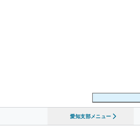
愛知支部
を開く
メニュー