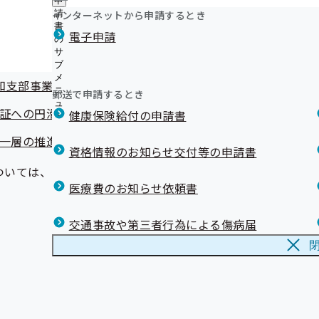
知支部評議会 議事次第
申
事業所記号（漢字・かな）の数字の変換について
ュ
つ
公
インターネットから申請するとき
請
ー
年金事務所における申請用紙の設置終了について
い
開
リンク集
書
度平均保険料率について
電子申請
て
愛知支部公式アカウントについて（YouTube、LINE）
の
の
の
メールマガジン
サ
サ
度決算を足元とした収支見通し
サ
ブ
ブ
ブ
メ
メ
愛知支部事業計画策定に向けた意見聴取について
メ
ニ
ニ
郵送で申請するとき
ニ
ュ
ュ
険証への円滑な移行に向けた対応について
ュ
健康保険給付の申請書
ー
ー
ー
の一層の推進について
資格情報のお知らせ交付等の申請書
ついては、当時の資料番号・日付が記載されている場合があ
医療費のお知らせ依頼書
交通事故や第三者行為による傷病届