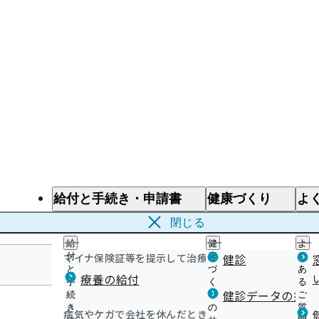
給付と手続き・申請書
健康づくり
よ
給付と手続き
健康づくり
よ
閉じる
給
健
よ
マイナ保険証等を提示して治療を受けるとき
付
康
健診
く
と
づ
あ
療養の給付
手
く
る
愛知支部
健診データの提供
続
り
ご
き
の
質
病気やケガで会社を休んだとき