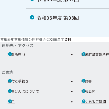
令和06年度 第03回
県支部
愛知支部
情報公開
評議会
令和06年度
資料
連絡先・アクセス
本部所在地
都道府県支部所
ご案内
給付と手続き
申請書
協会けんぽについて
情報公開
採用
よくあるご質問