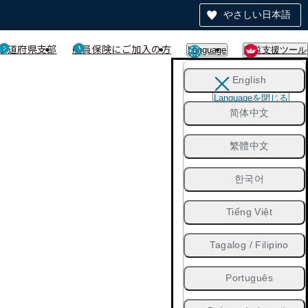
やさしい日本語
都道府県支部
船員保険にご加入の方
Language
閲覧支援ツール
English
Languageを閉じる
简体中文
繁體中文
한국어
Tiếng Việt
Tagalog / Filipino
Português