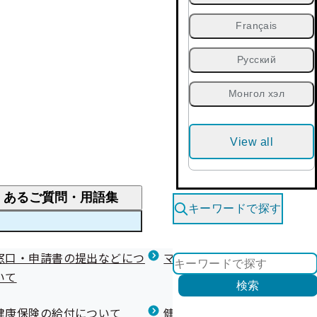
Français
Русский
Монгол хэл
View all
くあるご質問・用語集
キーワードで探す
くあるご質問
窓口・申請書の提出などにつ
医療費が高額になりそう・なったとき
健診を受けた後の健康づくり
マイナ保険証等関連について
いて
限度額適用認定・高額療養費・高額介護合算
検索
について
健康宣言（コラボヘルス）
健康保険の給付について
健康保険任意継続制度（退職
医療費の全額を負担したとき