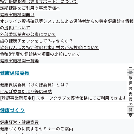
令和4年度第2回愛知支部評議会を開催いた
特定保健指導（健康サポート）について
出
指
します
定期健診をご利用の事業所様へ
先
導
一
健診実施機関向け
の
覧
ご
オンライン資格確認等システムによる保険者からの特定健康診査情報
の
標記について、次のとおり開催することとなりましたのでお
案
の提供について
サ
内
知らせいたします。
外部委託業者の公表について
ブ
の
メ
歯の健康チェックをしてみませんか？
サ
ニ
ブ
協会けんぽの特定健診と市町村のがん検診について
ュ
メ
令和8年度の健診検査項目の比較について
ー
ニ
健診実施機関一覧等
ュ
日時
ー
健康保険委員
令和4年10月18日(火) 13時00分開始 15時00分終了予定
健
康
保
健康保険委員（けんぽ委員）とは？
険
けんぽ委員だより等広報誌
場所
委
[登録事業所限定!] スポーツクラブを優待価格にてご利用できます
全国健康保険協会愛知支部 第一会議室
員
の
健康づくり
健
サ
康
ブ
議題
づ
メ
健康経営・健康宣言
令和5年度 平均保険料率について
く
ニ
健康づくりに関するセミナーのご案内
り
ュ