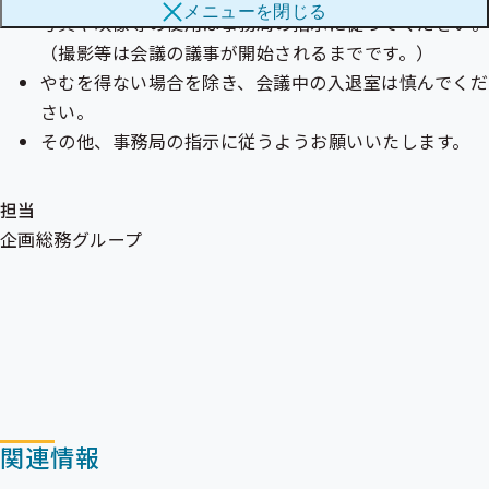
メニューを
閉じる
ブ
写真や映像等の使用は事務局の指示に従ってください。
メ
メ
ニ
（撮影等は会議の議事が開始されるまでです。）
ニ
ュ
ュ
やむを得ない場合を除き、会議中の入退室は慎んでくだ
ー
ー
さい。
その他、事務局の指示に従うようお願いいたします。
担当
企画総務グループ
関連情報