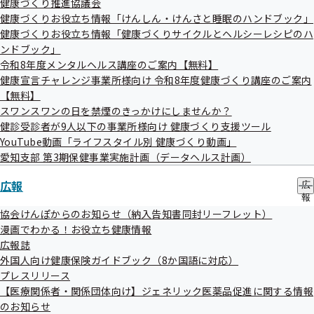
令和5年度 支部事業計画及び支部保険者機能強化予算
健康づくり推進協議会
の
ー
健康づくりお役立ち情報「けんしん・けんさと睡眠のハンドブック」
の策定について
サ
ブ
健康づくりお役立ち情報「健康づくりサイクルとヘルシーレシピのハ
更なる保健事業の充実について
メ
ンドブック」
議題については変更となる場合がございます。
ニ
令和8年度メンタルヘルス講座のご案内【無料】
ュ
健康宣言チャレンジ事業所様向け 令和8年度健康づくり講座のご案内
ー
【無料】
傍聴方法
スワンスワンの日を禁煙のきっかけにしませんか？
健診受診者が9人以下の事業所様向け 健康づくり支援ツール
YouTube動画「ライフスタイル別 健康づくり動画」
申込方法
愛知支部 第3期保健事業実施計画（データヘルス計画）
傍聴申込書に必要事項をご記入のうえ、FAXにてお申し込み
広報
広
ください。
報
の
協会けんぽからのお知らせ（納入告知書同封リーフレット）
傍聴申込書
サ
漫画でわかる！お役立ち健康情報
ブ
広報誌
メ
申込先
外国人向け健康保険ガイドブック（8か国語に対応）
ニ
ュ
プレスリリース
ー
全国健康保険協会愛知支部 企画総務グループあて
【医療関係者・関係団体向け】ジェネリック医薬品促進に関する情報
のお知らせ
FAX番号 052-856-1491