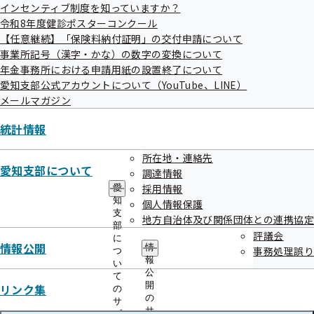
インセンティブ制度を知っていますか？
令和8年度健診ポスターコンクール
申込締切
【任意継続】「保険料納付証明」の交付申請について
事業所記号（漢字・かな）の数字の変換について
令和4年10月11日（火）
年金事務所における申請用紙の設置終了について
愛知支部公式アカウントについて（YouTube、LINE）
メールマガジン
傍聴の際の留意事項
統計情報
これらの事項に違反した場合は、退場していただくことがあ
ります。
所在地・連絡先
愛知支部について
調達情報
事務局の指定した場所以外の場所には立ち入らないで
採用情報
愛
ください。
知
個人情報保護
携帯電話等音の出る機器については、マナーモードな
支
地方自治体及び関係団体との連携協定
部
ど音が出ないようにしてください。
評議会
に
情報公開
情
事務処理誤り
静粛を旨とし、会議の妨害となるような行為は慎んで
つ
報
い
ださい。
公
て
開
リンク集
会議での言論に対する賛否の表明や拍手は慎んでくださ
の
の
サ
い。
サ
ブ