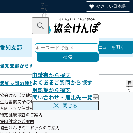
ウェ
やさしい日本語
ブサ
イト
全体
のナ
キーワードで探す
ビ
ゲー
ショ
愛知支部
ン
愛知支部
メニュー
を開く
検索
愛知支部からのお知らせ
申請書から探す
令和4年度第2回愛知支部評議会
よくあるご質問から探す
愛知支部の健診・保健指導のご案内
愛
開催案内
用語集から探す
知
支
協会けんぽの健診事業について
問い合わせ・届出先一覧
問
部
生活習慣病予防健診のご案内
い
の
閉じる
人間ドック健診のご案内
合
健
わ
特定健康診査のご案内
診
せ
・
集団健診のご案内
・
保
協会けんぽミニドックのご案内
届
健