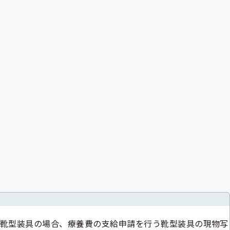
靴型装具の場合、療養費の支給申請を行う靴型装具の現物写