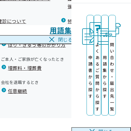
広報）
健康づくりコラム
後の健康保険）について
療養費
閉じる
健診について
特定保健指導について
海外で急な病気にかかり治療を受けたとき
用語集
海外療養費
閉じる
はり・きゅう等のかかり方
よ
問
く
い
申
あ
用
合
ご本人・ご家族が亡くなったとき
請
る
語
わ
埋葬料・埋葬費
書
ご
集
せ
か
質
か
・
会社を退職するとき
ら
問
ら
届
探
か
探
出
任意継続
す
ら
す
先
探
一
す
覧