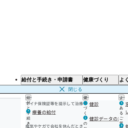
給付と手続き・申請書
健康づくり
よ
給付と手続き
健康づくり
よ
閉じる
給
健
よ
マイナ保険証等を提示して治療を受けるとき
付
康
健診
く
と
づ
あ
療養の給付
手
く
る
健診データの提供
続
り
ご
き
の
質
病気やケガで会社を休んだとき