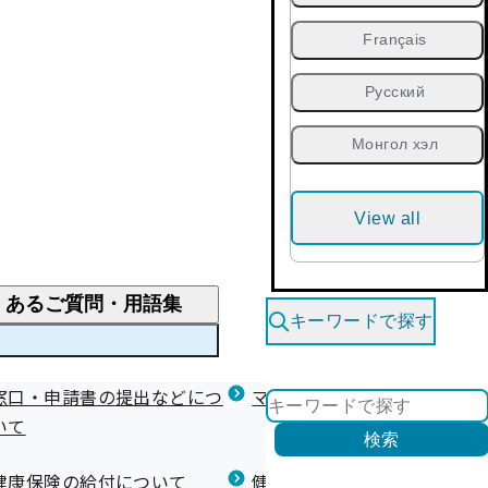
Français
Русский
Монгол хэл
View all
くあるご質問・用語集
キーワードで探す
くあるご質問
窓口・申請書の提出などにつ
医療費が高額になりそう・なったとき
健診を受けた後の健康づくり
マイナ保険証等関連について
いて
限度額適用認定・高額療養費・高額介護合算
検索
について
健康宣言（コラボヘルス）
健康保険の給付について
健康保険任意継続制度（退職
医療費の全額を負担したとき