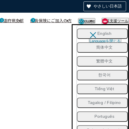
やさしい日本語
都道府県支部
船員保険にご加入の方
Language
閲覧支援ツール
English
Languageを閉じる
简体中文
繁體中文
한국어
Tiếng Việt
Tagalog / Filipino
Português