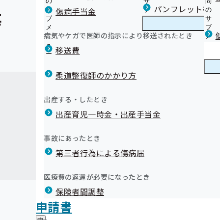
の
サ
問
パンフレット等（
傷病手当金
サ
ブ
の
等
ブ
メ
サ
メ
ニ
ブ
病気やケガで医師の指示により移送されたとき
ニ
ュ
メ
ュ
ー
ニ
移送費
ー
ュ
ー
柔道整復師のかかり方
出産する・したとき
出産育児一時金・出産手当金
事故にあったとき
第三者行為による傷病届
医療費の返還が必要になったとき
保険者間調整
申請書