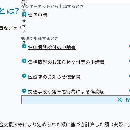
申
インターネットから申請するとき
請
とは?
書
電子申請
の
サ
ブ
具などの治療用装具を購入、装着したときは、協会けんぽに
メ
ニ
郵送で申請するとき
ュ
健康保険給付の申請書
ー
資格情報のお知らせ交付等の申請書
医療費のお知らせ依頼書
交通事故や第三者行為による傷病届
合支援法等により定められた額に基づき計算した額（実際に