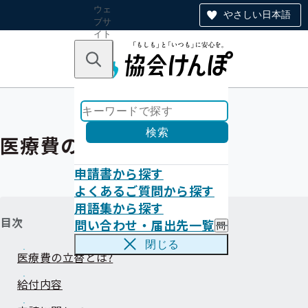
ウェ
やさしい日本語
ブサ
イト
全体
のナ
キーワードで探す
ビ
ゲー
ショ
ン
検索
医療費の立替
申請書から探す
よくあるご質問から探す
用語集から探す
目次
問い合わせ・届出先一覧
問
い
閉じる
合
医療費の立替とは?
わ
せ
給付内容
・
届