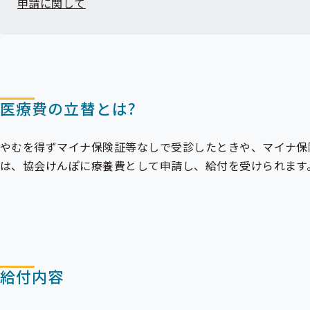
申請に関して
出
先
一
覧
の
サ
ブ
メ
医療費の立替とは?
ニ
ュ
ー
やむを得ず
マイナ保険証
等なしで受診したときや、マイナ保
は、協会けんぽに療養費として申請し、給付を受けられます
給付内容