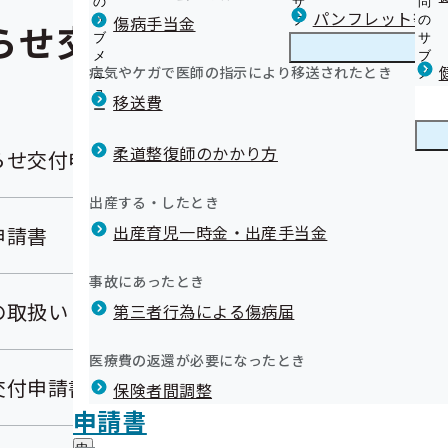
の
サ
問
パンフレット等（
傷病手当金
サ
ブ
の
らせ交付等の申請書
ブ
メ
サ
メ
ニ
ブ
病気やケガで医師の指示により移送されたとき
ニ
ュ
メ
ュ
ー
ニ
移送費
ー
ュ
ー
柔道整復師のかかり方
らせ交付申請書
出産する・したとき
出産育児一時金・出産手当金
申請書
事故にあったとき
の取扱い
第三者行為による傷病届
医療費の返還が必要になったとき
交付申請書
保険者間調整
申請書