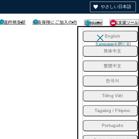
やさしい日本語
都道府県支部
船員保険にご加入の方
Language
閲覧支援ツール
English
Languageを閉じる
简体中文
繁體中文
한국어
Tiếng Việt
Tagalog / Filipino
Português