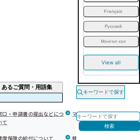
Français
Русский
Монгол хэл
View all
くあるご質問・用語集
キーワードで探す
くあるご質問
窓口・申請書の提出などにつ
医療費が高額になりそう・なったとき
健診を受けた後の健康づくり
マイナ保険証等関連について
いて
限度額適用認定・高額療養費・高額介護合算
検索
について
健康宣言（コラボヘルス）
健康保険の給付について
健康保険任意継続制度（退職
医療費の全額を負担したとき