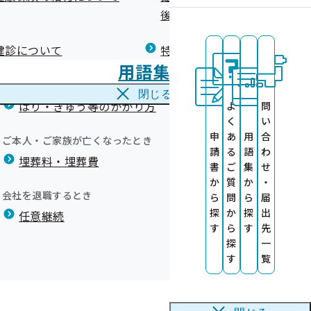
広報）
健康づくりコラム
後の健康保険）について
療養費
閉じる
健診について
特定保健指導について
海外で急な病気にかかり治療を受けたとき
用語集
海外療養費
閉じる
はり・きゅう等のかかり方
よ
問
く
い
申
あ
用
合
ご本人・ご家族が亡くなったとき
請
る
語
わ
埋葬料・埋葬費
書
ご
集
せ
か
質
か
・
会社を退職するとき
ら
問
ら
届
探
か
探
出
任意継続
す
ら
す
先
探
一
す
覧