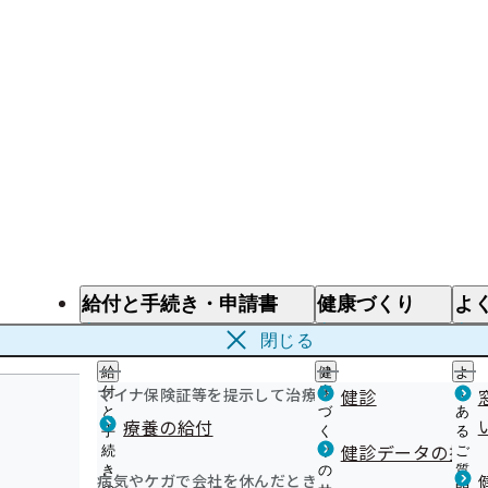
給付と手続き・申請書
健康づくり
よ
給付と手続き
健康づくり
よ
閉じる
給
健
よ
マイナ保険証等を提示して治療を受けるとき
付
康
健診
く
と
づ
あ
療養の給付
手
く
る
健診データの提供
続
り
ご
き
の
質
病気やケガで会社を休んだとき