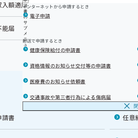
申
収入額適用申請書
インターネットから申請するとき
請
書
電子申請
の
サ
不能届
ブ
メ
ニ
郵送で申請するとき
ュ
健康保険給付の申請書
ー
資格情報のお知らせ交付等の申請書
医療費のお知らせ依頼書
交通事故や第三者行為による傷病届
申請書
任意