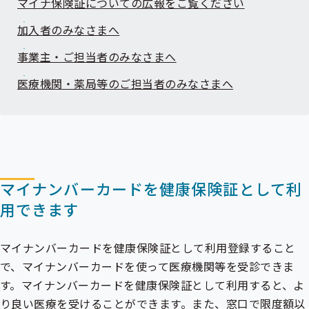
マイナ保険証についての広報をご覧ください
出
先
加入者のみなさまへ
一
覧
事業主・ご担当者のみなさまへ
の
サ
ブ
医療機関・薬局等のご担当者のみなさまへ
メ
ニ
ュ
ー
マイナンバーカードを健康保険証として利
用できます
マイナンバーカードを健康保険証として利用登録すること
で、マイナンバーカードを使って医療機関等を受診できま
す。マイナンバーカードを健康保険証として利用すると、よ
り良い医療を受けることができます。また、窓口で限度額以