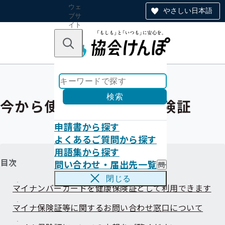
ウェ
やさしい日本語
ブサ
イト
全体
のナ
キーワードで探す
ビ
ゲー
ショ
ン
検索
今から使おう！マイナ保険証
申請書から探す
よくあるご質問から探す
用語集から探す
目次
問い合わせ・届出先一覧
問
い
閉じる
合
マイナンバーカードを健康保険証として利用できます
わ
せ
マイナ保険証等に関するお問い合わせ窓口について
・
届