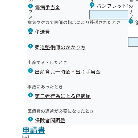
の
サ
問
山形支部からのお知らせ
パンフレット等（
傷病手当金
サ
ブ
の
ブ
メ
サ
【被保険者】生活習慣病予防健診等のご案内
メ
ニ
ブ
病気やケガで医師の指示により移送されたとき
山形支部の健診・保健指導のご案内
ニ
ュ
山
メ
【被扶養者】特定健康診査
見る！協会けんぽ山形支部
ュ
ー
形
ニ
移送費
【被保険者・被扶養者】特定保健指導
ー
支
ュ
健康保険委員にご登録ください！
【被保険者】令和8年度 事業者健診結果データ取得業務
部
ー
健康保険委員
健
新しく健康保険委員になる場合
いて
の
柔道整復師のかかり方
康
健康保険委員に変更がある場合
健
【被保険者】事業者健診結果データ提供のお願い
保
やまがた健康企業宣言
診
【被保険者】令和8年度生活習慣病予防健診の受診勧奨
険
健康づくり
健
健康づくり推進協議会について
出産する・したとき
・
委
託について
康
【健康経営に取り組む事業所さまへ】訪問サポートを実
保
員
出産育児一時金・出産手当金
づ
オンライン資格確認等システムによる保険者からの特定
納入告知書同封リーフレット（協会けんぽ山形支部から
健
【アーカイブ配信中】令和７年度 健康経営（糖尿病予防
の
く
広報
広
提供にかかる不同意申請について
マイナ保険証への移行にあたって
指
サ
開催しました
り
報
導
健診実施機関一覧等
広報誌
ブ
事故にあったとき
の
健康経営®に取り組む事業所さまをご紹介します！
の
の
データで見る！協会けんぽ山形支部
メ
広報ツール（ポスター等）
サ
スポーツクラブで健康づくり始めませんか？
サ
統計情報
第三者行為による傷病届
ご
統
ニ
ブ
山形支部LINE公式アカウントをはじめました！
ブ
案
健診の３つの「もったいない」をなくそう！
計
ュ
メ
メ
プレスリリース
内
情
お役立ち情報！医療費の上手な節約術
ー
所在地・連絡先
形支部の概況
ニ
医療費の返還が必要になったとき
ニ
の
健康保険料率に反映！インセンティブ制度について
報
山形支部について
山
元気でいぐべ！健康コラム
調達情報
ュ
ュ
サ
の
健康保険継続給付制度
保険者間調整
形
ー
【管理栄養士監修】健康！おすすめ減塩レシピ
採用情報
ー
ブ
サ
支
ジェネリック医薬品
評議会
申請書
健診は受けた後が重要です！～治療が必要な方へ医療機
個人情報保護
メ
ブ
部
情報公開
だけます
情
ご注意ください！健康保険に関する各種申請書等の提出
事務処理誤り
ニ
メ
けをお願いいたします～
地方自治体及び関係団体との連携協定
に
報