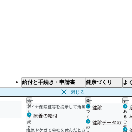
給付と手続き・申請書
健康づくり
よ
給付と手続き
健康づくり
よ
閉じる
給
健
よ
マイナ保険証等を提示して治療を受けるとき
付
康
健診
く
と
づ
あ
療養の給付
手
く
る
山形支部
健診データの提供
続
り
ご
き
の
質
病気やケガで会社を休んだとき