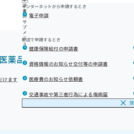
申
事業所記号の変換について
ュ
ニ
山形支部 第3期保健事業実施計画（データヘルス計画）
つ
公
インターネットから申請するとき
請
数、
被保険者
数、
被扶養者
数、
標準報酬月額
、加入者一人当た
ー
ュ
（マイナ保険証をお持ちでない方へ）資格確認書の発送
い
メンタルヘルスについて
開
リンク集
書
ー
電子申請
て
て
の
の
LINE配信内容
の
メールマガジン
サ
サ
サ
ブ
ブ
マスコットキャラクター『ちぇりこちゃん』『らふらく
ブ
メ
メ
メ
ニ
ニ
郵送で申請するとき
ニ
ュ
ュ
ュ
健康保険給付の申請書
ー
ー
ー
医薬品使用割合
資格情報のお知らせ交付等の申請書
医療費のお知らせ依頼書
だけます
交通事故や第三者行為による傷病届