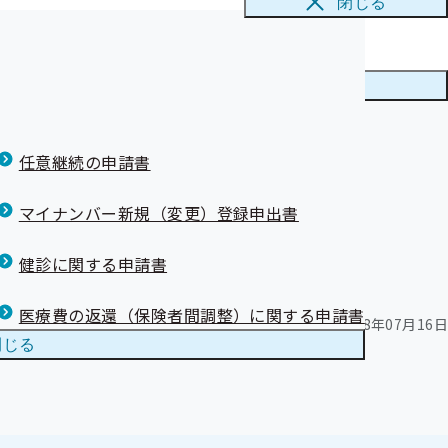
閉じる
り医療費
時期変更につい
メニューを
閉じる
ん』の紹介
任意継続の申請書
マイナンバー新規（変更）登録申出書
健診に関する申請書
医療費の返還（保険者間調整）に関する申請書
作成
令和08年07月16日
更新
令和08年07月16日
閉じる