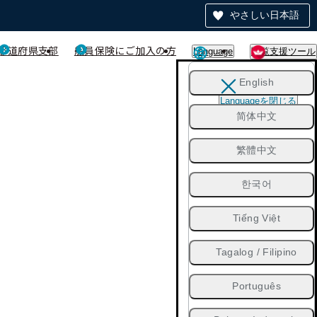
やさしい日本語
都道府県支部
船員保険にご加入の方
Language
閲覧支援ツール
English
Languageを閉じる
简体中文
繁體中文
한국어
Tiếng Việt
Tagalog / Filipino
Português