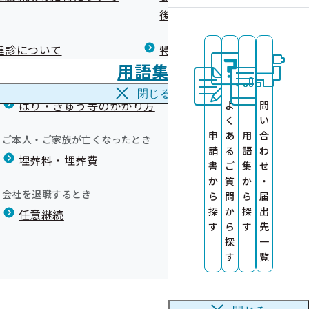
広報）
健康づくりコラム
後の健康保険）について
療養費
閉じる
健診について
特定保健指導について
海外で急な病気にかかり治療を受けたとき
用語集
海外療養費
の外部委託につ
閉じる
はり・きゅう等のかかり方
よ
問
く
い
にかかる業務委
申
あ
用
合
ご本人・ご家族が亡くなったとき
請
る
語
わ
施します！
埋葬料・埋葬費
健康診査情報の
のお知らせ）
書
ご
集
せ
）セミナーを
か
質
か
・
会社を退職するとき
ら
問
ら
届
探
か
探
出
任意継続
す
ら
す
先
探
一
す
覧
関受診のお声が
先について