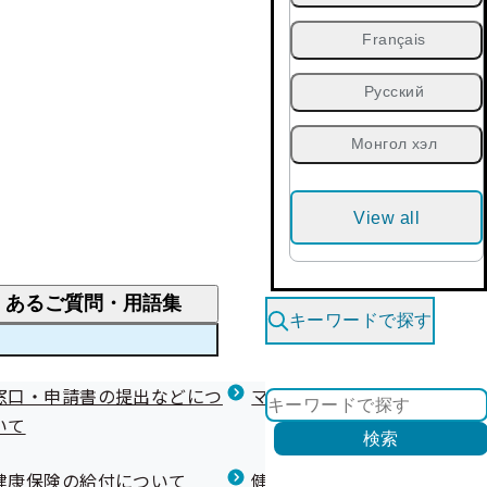
Français
Русский
Монгол хэл
View all
くあるご質問・用語集
キーワードで探す
くあるご質問
窓口・申請書の提出などにつ
医療費が高額になりそう・なったとき
健診を受けた後の健康づくり
マイナ保険証等関連について
いて
限度額適用認定・高額療養費・高額介護合算
検索
について
健康宣言（コラボヘルス）
健康保険の給付について
健康保険任意継続制度（退職
医療費の全額を負担したとき