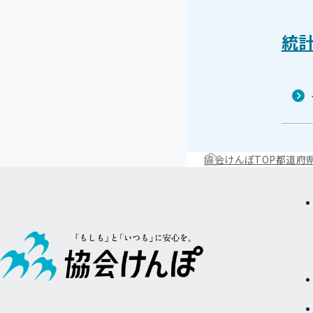
統
協会けんぽTOP
都道府