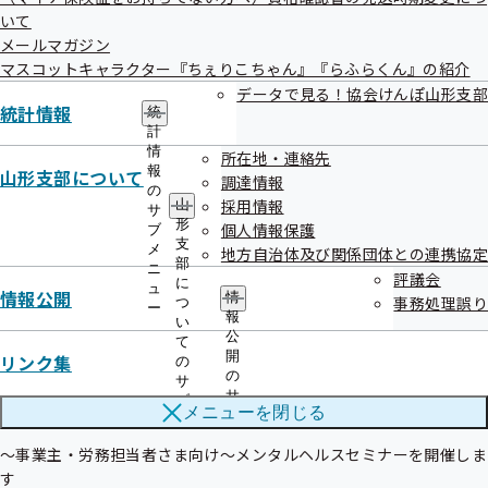
いて
★—★—★—★—★—★—★—★—★—★—★—★—★—★—★—★
メールマガジン
—★—★—★—★—★

マスコットキャラクター『ちぇりこちゃん』『らふらくん』の紹介
データで見る！協会けんぽ山形支部
統計情報
統
計
情
所在地・連絡先
報
山形支部について
調達情報
★・‥…
の
採用情報
山
サ
━━━━━━━━━━━━━━━━━━━━━━━━━━━…‥・★

形
個人情報保護
ブ
支
メ
地方自治体及び関係団体との連携協定
今月のもくじ

部
ニ
評議会
に
ュ
情報公開
情
事務処理誤り
つ
知って役立つ！健康クイズ！

ー
報
い
公
て
健康経営優良法人2026の申し込み受付が開始されました！

開
リンク集
の
の
サ
サ
ブ
～事業主・加入者のみなさまへ～被扶養者資格再確認のお知らせ

メニューを
閉じる
ブ
メ
メ
ニ
～事業主・労務担当者さま向け～メンタルヘルスセミナーを開催しま
ニ
ュ
ュ
す

ー