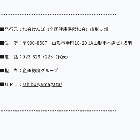
 **************************************************

■発行元：協会けんぽ（全国健康保険協会）山形支部

■住　所：〒990-8587　山形市幸町18-20 JA山形市本店ビル5階

■電　話：023-629-7225（代表）

■担　当：企画総務グループ

■ＵＲＬ：
/shibu/yamagata/
 **************************************************