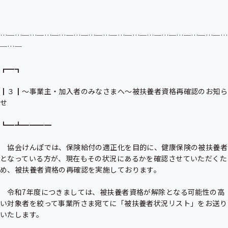
…─…─…─…─…─…─…─…─…─…─…─…─…─…─…─…
─…─

┏━┓

┃３┃～事業主・加入者のみなさまへ～被扶養者資格再確認のお知ら
せ

┗━┻━━━━

　協会けんぽでは、保険給付の適正化を目的に、健康保険の被扶養者
となっている方が、現在もその状況にあるかを確認させていただくた
め、被扶養者資格の再確認を実施しております。

　令和7年度につきましては、被扶養者資格が解除となる可能性の高
い対象者を絞って事業所さま宛てに「被扶養者状況リスト」をお送り
いたします。
