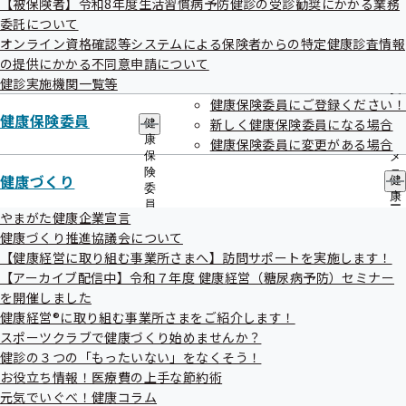
【被保険者】令和8年度生活習慣病予防健診の受診勧奨にかかる業務
出
指
委託について
先
導
一
オンライン資格確認等システムによる保険者からの特定健康診査情報
の
協会けんぽ山形支部　メールマガジン

覧
ご
の提供にかかる不同意申請について
の
案
健診実施機関一覧等
サ
-------------------------------------------★☆★

内
健康保険委員にご登録ください！
ブ
の
健康保険委員
メ
新しく健康保険委員になる場合
健
サ
みなさん、こんにちは。

ニ
康
ブ
健康保険委員に変更がある場合
ュ
保
メ
ー
連日猛暑が続いておりますが、いかがお過ごしでしょうか？

険
ニ
健康づくり
健
委
ュ
康
員
ー
まだまだ残暑が続くようなので、暑さに負けない体づくりをして、残
づ
やまがた健康企業宣言
の
く
暑を乗り切りましょう！

健康づくり推進協議会について
サ
り
ブ
【健康経営に取り組む事業所さまへ】訪問サポートを実施します！
の
メ
【アーカイブ配信中】令和７年度 健康経営（糖尿病予防）セミナー
サ
ニ
ブ
を開催しました
ュ
８月は以下のラインナップでお届けいたします。ぜひ最後までご覧く
メ
健康経営®に取り組む事業所さまをご紹介します！
ー
ニ
ださい！

スポーツクラブで健康づくり始めませんか？
ュ
健診の３つの「もったいない」をなくそう！
ー
★—★—★—★—★　山形支部LINE公式アカウントはじめまし
お役立ち情報！医療費の上手な節約術
た！　★—★—★—★—★

元気でいぐべ！健康コラム