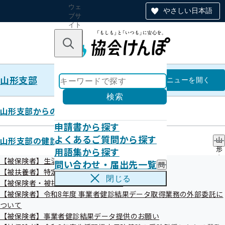
ウェ
やさしい日本語
ブサ
イト
全体
のナ
キーワードで探す
ビ
ゲー
ショ
山形支部
ン
山形支部
メニュー
を開く
検索
山形支部からのお知らせ
申請書から探す
バックナンバー第175号
よくあるご質問から探す
山形支部の健診・保健指導のご案内
山
用語集から探す
形
（7.8.25）
支
【被保険者】生活習慣病予防健診等のご案内
問い合わせ・届出先一覧
問
部
【被扶養者】特定健康診査
い
の
閉じる
【被保険者・被扶養者】特定保健指導
合
健
令和07年09月25日

わ
【被保険者】令和8年度 事業者健診結果データ取得業務の外部委託に
診
せ
・
ついて
・
保
【被保険者】事業者健診結果データ提供のお願い
届
★☆★----------------2025.8.25---vol.175号--                                        
健