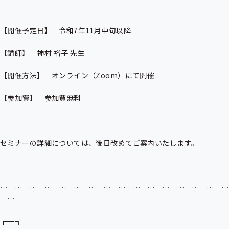
【開催予定日】　令和7年11月中旬以降

【講師】　神村 裕子 先生

【開催方法】　オンライン（Zoom）にて開催

【参加費】　参加費無料

セミナーの詳細については、後日改めてご案内いたします。

…─…─…─…─…─…─…─…─…─…─…─…─…─…─…─…
─…─

┏━┓
