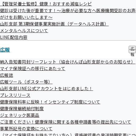
【管理栄養士監修】健康！おすすめ減塩レシピ
協会けんぽから季節の健康情報や健診に関する情報等を発信していき
健診は受けた後が重要です！～治療が必要な方へ医療機関受診のお声
ます。従業員の方々やご家族の皆さまにも登録してもらい、会社全体
がけをお願いいたします～
の健康リテラシーを高めていきましょう！

山形支部 第3期保健事業実施計画（データヘルス計画）
メンタルヘルスについて
LINE配信内容
広報
　▼友だち追加はこちらから！

広
報
の
納入告知書同封リーフレット（協会けんぽ山形支部からのお知らせ）
https://lin.ee/IR3B7uI
サ
マイナ保険証への移行にあたって
ブ
広報誌
メ
広報ツール（ポスター等）
ニ
ュ
山形支部LINE公式アカウントをはじめました！
　▼事業所内での周知に便利なポスターもご用意しております♪

ー
プレスリリース
健康保険料率に反映！インセンティブ制度について
/file/yamagata/kouhou/2025010804.pdf
健康保険継続給付制度
ジェネリック医薬品
ご注意ください！健康保険に関する各種申請書等の提出先について
事業所記号の変換について
（マイナ保険証をお持ちでない方へ）資格確認書の発送時期変更につ