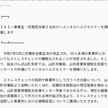
…─…─…─…─…─…─…─…─…─…─…─…─…─…─…─…
─…─

┏━┓

┃４┃～事業主・労務担当者さま向け～メンタルヘルスセミナーを開
催します

┗━┻━━━━

　令和7年5月に労働安全衛生法が改正され、50人未満の事業所にお
いてもストレスチェックが義務化されることが決定されました。そこ
で、協会けんぽ山形支部では、山形労働局、山形産業保健総合支援セ
ンターとの共催にてメンタルヘルスセミナーを開催いたします。

　ストレスチェックの目的や事業所として行うべき内容について、山
形労働局より説明いただくほか、前期日本医師会の常任理事を務めら
れ、山形産業保健総合支援センター所長でおられながら、現在も複数
社の産業医として尽力される神村裕子先生より、ストレスチェックを
活用した事業所における健康経営についてご講演いただきます。
