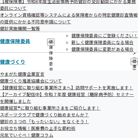
【被保険者】令和8年度生活習慣病予防健診の受診勧奨にかかる業務
出
指
　　　　　　 協会けんぽ山形支部

委託について
先
導
 　　　　　 メールマガジン 臨時号

一
オンライン資格確認等システムによる保険者からの特定健康診査情報
の
覧
ご
の提供にかかる不同意申請について
の
案
 　　　　　  令和7年7月30日発行

健診実施機関一覧等
サ
内
健康保険委員にご登録ください！
ブ
の
健康保険委員
▲△▲△▲△▲△▲△▲△▲△▲△▲△▲△▲△▲

メ
新しく健康保険委員になる場合
健
サ
ニ
康
ブ
健康保険委員に変更がある場合
ュ
保
メ
ー
険
ニ
　協会けんぽ山形支部では、加入者の皆さまの健康づくりに向けたサ
健康づくり
健
委
ュ
ポートとして、「健康経営（糖尿病予防）セミナー」を明日、令和7
康
員
ー
づ
やまがた健康企業宣言
年7月31日（木）にオンラインにて開催いたします。

の
く
健康づくり推進協議会について
　県内でも数少ない糖尿病の専門医である医療法人小内医院 院長 小
サ
り
ブ
【健康経営に取り組む事業所さまへ】訪問サポートを実施します！
内裕先生より、糖尿病予防をテーマにご講演いただきます。事前申し
の
メ
【アーカイブ配信中】令和７年度 健康経営（糖尿病予防）セミナー
込み不要、参加費無料ですので、ぜひお気軽にご視聴ください。

サ
ニ
ブ
を開催しました
　この機会をお見逃しなく！

ュ
メ
健康経営®に取り組む事業所さまをご紹介します！
ー
ニ
スポーツクラブで健康づくり始めませんか？
ュ
健診の３つの「もったいない」をなくそう！
　【開催日時】　令和7年7月31日（木）　14：00〜

ー
お役立ち情報！医療費の上手な節約術
　【開催方法】　オンライン（Zoom）

元気でいぐべ！健康コラム