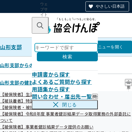
ウェ
やさしい日本語
ブサ
イト
全体
のナ
キーワードで探す
ビ
ゲー
ショ
山形支部
ン
山形支部
メニュー
を開く
検索
山形支部からのお知らせ
申請書から探す
バックナンバー臨時号（7.7.30）
よくあるご質問から探す
山形支部の健診・保健指導のご案内
山
用語集から探す
形
支
【被保険者】生活習慣病予防健診等のご案内
問い合わせ・届出先一覧
問
部
令和07年08月25日

【被扶養者】特定健康診査
い
の
閉じる
【被保険者・被扶養者】特定保健指導
合
健
わ
【被保険者】令和8年度 事業者健診結果データ取得業務の外部委託に
診
せ
・
ついて
・
△▼△▼△▼△▼△▼△▼△▼△▼△▼△▼△▼△

保
【被保険者】事業者健診結果データ提供のお願い
届
健