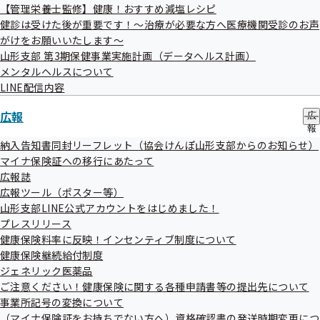
【管理栄養士監修】健康！おすすめ減塩レシピ
健診は受けた後が重要です！～治療が必要な方へ医療機関受診のお声
がけをお願いいたします～
/shibu/yamagata/cat070/2025051201/
山形支部 第3期保健事業実施計画（データヘルス計画）
メンタルヘルスについて
******************************************************

LINE配信内容
　■発行元：協会けんぽ（全国健康保険協会）山形支部

広報
広
報
　■住　所：〒990-8587　山形市幸町18-20

の
納入告知書同封リーフレット（協会けんぽ山形支部からのお知らせ）
　　　　　　　　　　　JA山形市本店ビル5階

サ
マイナ保険証への移行にあたって
ブ
広報誌
メ
　■電　話：023-629-7226

広報ツール（ポスター等）
ニ
ュ
山形支部LINE公式アカウントをはじめました！
　■担　当：企画総務グループ

ー
プレスリリース
健康保険料率に反映！インセンティブ制度について
　■ＵＲＬ：
/shibu/yamagata/
健康保険継続給付制度
ジェネリック医薬品
*********************************************************
ご注意ください！健康保険に関する各種申請書等の提出先について
事業所記号の変換について
（マイナ保険証をお持ちでない方へ）資格確認書の発送時期変更につ