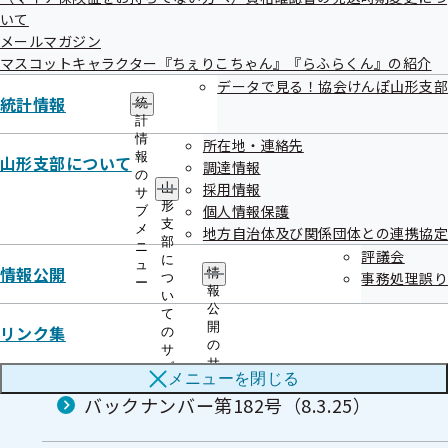
いて
メールマガジン
マスコットキャラクター『ちぇりこちゃん』『らふらくん』の紹介
データで見る！協会けんぽ山形支部
統計情報
統
メールマガジン
計
情
所在地・連絡先
報
山形支部について
調達情報
の
バックナンバー第185号（8.6.25）
採用情報
山
サ
形
個人情報保護
ブ
支
メ
地方自治体及び関係団体との連携協定
部
ニ
バックナンバー第184号（8.5.25）
評議会
に
ュ
情報公開
情
事務処理誤り
つ
ー
報
い
公
て
バックナンバー第183号（8.4.24）
開
リンク集
の
の
サ
サ
ブ
メニューを
閉じる
ブ
メ
メ
バックナンバー第182号（8.3.25）
ニ
ニ
ュ
ュ
ー