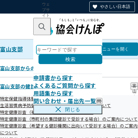
ウェ
やさしい日本語
ブサ
イト
全体
のナ
キーワードで探す
ビ
ゲー
ショ
富山支部
ン
富山支部
メニュー
を開く
検索
富山支部からのお知らせ
申請書から探す
協会けんぽの申請書は郵送でご提
よくあるご質問から探す
富山支部の健診・保健指導のご案内
富
用語集から探す
山
出いただけます
支
特定保健指導体験レポート
問い合わせ・届出先一覧
問
部
生活習慣病予防健診等（被保険者の方の健診）について
い
の
閉じる
特定健康診査（被扶養者の方の健診）について
合
健
令和08年02月01日
わ
特定健康診査（市町村の集団健診で受診する場合）のご案内について
診
せ
・
特定健康診査（希望する健診機関に出向いて受診する場合）のご案内
相談窓口は混雑状況によりお待ちいただく場合がありますの
・
保
について
届
健
で、恐れ入りますが、郵送によるお手続きをご利用くださ