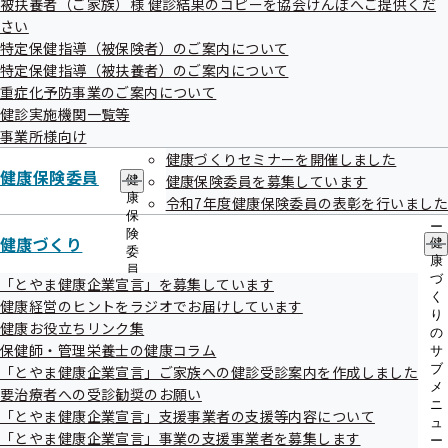
被扶養者（ご家族）様 健診結果のコピーを協会けんぽへご提供くだ
出
指
い。
さい
先
導
一
特定保健指導（被保険者）のご案内について
の
なお、
資格確認書
や限度額認定証は窓口で交付できませんの
覧
ご
特定保健指導（被扶養者）のご案内について
であらかじめご了承ください。
の
案
重症化予防事業のご案内について
サ
内
健診実施機関一覧等
ブ
の
メ
事業所様向け
サ
ニ
ブ
健康づくりセミナーを開催しました
ュ
健康保険委員
メ
健康保険委員を募集しています
健
ー
ニ
康
令和7年度健康保険委員の表彰を行いました
ュ
保
ー
郵送による申請
険
健康づくり
健
委
康
員
づ
「とやま健康企業宣言」を募集しています
の
く
健康経営のヒントをラジオでお届けしています
サ
り
ブ
健康お役立ちリンク集
1.申請書を入手
の
メ
保健師・管理栄養士の健康コラム
サ
ニ
ブ
「とやま健康企業宣言」ご家族への健診受診案内を作成しました
ュ
メ
ホームページからダウンロード
要治療者への受診勧奨のお願い
ー
ニ
「とやま健康企業宣言」支援事業者の支援等内容について
ュ
協会けんぽにお電話いただき、お取り寄せ
「とやま健康企業宣言」事業の支援事業者を募集します
ー