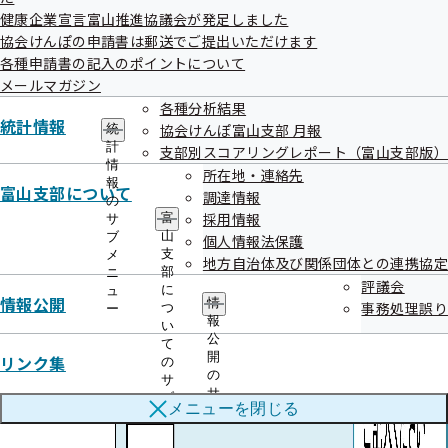
健康企業宣言富山推進協議会が発足しました
協会けんぽの申請書は郵送でご提出いただけます
各種申請書の記入のポイントについて
メールマガジン
各種分析結果
統計情報
協会けんぽ富山支部 月報
統
計
支部別スコアリングレポート（富山支部版）
情
所在地・連絡先
報
富山支部について
調達情報
の
採用情報
富
サ
山
ブ
個人情報法保護
支
メ
地方自治体及び関係団体との連携協定
部
ニ
評議会
に
ュ
情報公開
情
事務処理誤り
つ
ー
報
い
公
て
開
リンク集
の
の
サ
サ
ブ
メニューを
閉じる
ブ
メ
メ
ニ
ニ