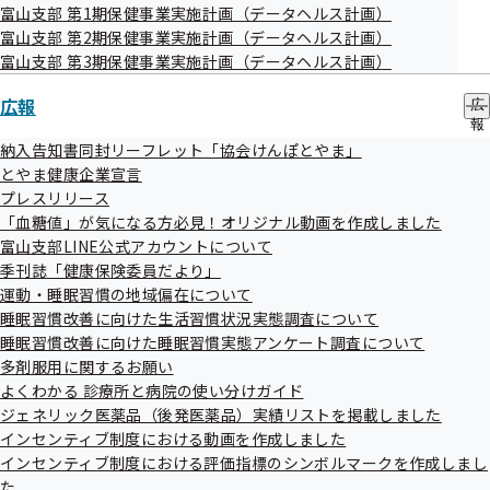
富山支部 第1期保健事業実施計画（データヘルス計画）
富山支部 第2期保健事業実施計画（データヘルス計画）
富山支部 第3期保健事業実施計画（データヘルス計画）
2.お持ちの保険証に記載の支部へ郵送
広報
広
報
任意継続に関する申請書は、お住まいのある都道府県支
の
納入告知書同封リーフレット「協会けんぽとやま」
部に郵送してください。
サ
とやま健康企業宣言
ブ
プレスリリース
メ
【富山支部所在地】
「血糖値」が気になる方必見！オリジナル動画を作成しました
ニ
〒930-8561
ュ
富山支部LINE公式アカウントについて
ー
富山市奥田新町8-1 ボルファートとやま6階
季刊誌「健康保険委員だより」
運動・睡眠習慣の地域偏在について
全国健康保険協会 富山支部
睡眠習慣改善に向けた生活習慣状況実態調査について
睡眠習慣改善に向けた睡眠習慣実態アンケート調査について
個別郵便番号を記載していただいた場合は、郵便の宛先住所
多剤服用に関するお願い
をすべて省略することができます。
よくわかる 診療所と病院の使い分けガイド
ジェネリック医薬品（後発医薬品）実績リストを掲載しました
郵便以外（宅配便等）をご利用の場合は、住所の記入が
インセンティブ制度における動画を作成しました
必要です
インセンティブ制度における評価指標のシンボルマークを作成しまし
た