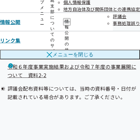
島
個人情報保護
ブ
令和６年度全国健康保険協会の決算見込み（医療分）に
支
メ
地方自治体及び関係団体との連携協定
ついて 資料1-5
部
ニ
評議会
に
ュ
情報公開
情
事務処理誤り
つ
令和６年度全国健康保険協会の決算見込み（医療分）に
ー
報
い
ついて 資料1-6
公
て
開
リンク集
の
の
令和６年度事業実施結果および令和７年度の事業展開に
サ
サ
ブ
ついて 資料2-1
メニューを
閉じる
ブ
メ
メ
ニ
令和６年度事業実施結果および令和７年度の事業展開に
ニ
ュ
ュ
ついて 資料2-2
ー
ー
評議会配布資料等については、当時の資料番号・日付が
記載されている場合があります。ご了承ください。