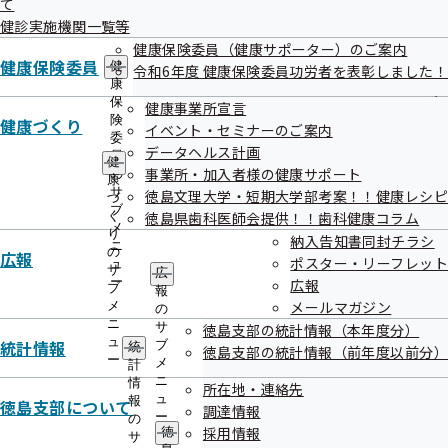
て
出
指
健診実施機関一覧等
先
導
一
健康保険委員（健康サポーター）のご案内
の
覧
健康保険委員
ご
健
令和6年度 健康保険委員功労者を表彰しました！
の
案
康
令和7年度 第1回徳島支部評議会 資料
サ
内
保
健康事業所宣言
ブ
の
険
健康づくり
イベント・セミナーのご案内
メ
サ
委
データヘルス計画
ニ
ブ
第1回全国健康保険協会徳島支部評議会議事次第
員
健
ュ
事業所・加入者様の健康サポート
メ
の
康
ー
ニ
サ
徳島文理大学・短期大学部考案！！健康レシピ
令和６年度全国健康保険協会の決算見込み（医療分）に
づ
ュ
ブ
く
徳島県歯科医師会提供！！歯科健康コラム
ついて 資料1-1
ー
メ
り
納入告知書同封チラシ
ニ
の
広報
令和６年度全国健康保険協会の決算見込み（医療分）に
ポスター・リーフレット
ュ
サ
広
ー
広報
ついて 資料1-2
ブ
報
メールマガジン
メ
の
ニ
令和６年度全国健康保険協会の決算見込み（医療分）に
サ
徳島支部の統計情報（本年度分）
ュ
統計情報
ブ
統
徳島支部の統計情報（前年度以前分）
ついて 資料1-3
ー
メ
計
ニ
情
所在地・連絡先
令和６年度全国健康保険協会の決算見込み（医療分）に
ュ
報
徳島支部について
調達情報
ー
の
ついて 資料1-4
採用情報
徳
サ