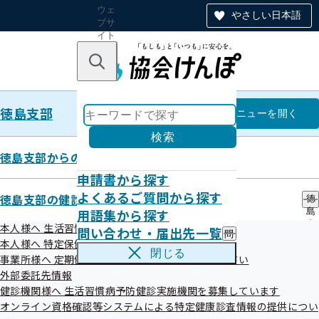
ウェ
やさしい日本語
ブサ
イト
全体
のナ
キーワードで探す
ビ
ゲー
ショ
徳島支部
ン
徳島支部
メニュー
を開く
検索
徳島支部からのお知らせ
申請書から探す
令和7年度 第1回徳島支部評議会
よくあるご質問から探す
徳島支部の健診・保健指導のご案内
徳
資料
用語集から探す
島
支
本人様へ 生活習慣病予防健診のご案内
問い合わせ・届出先一覧
問
部
本人様へ 特定保健指導のご案内
い
の
令和7年7月18日（金曜日）に第1回全国健康保険協会徳島支
閉じる
事業所様へ 定期健康診断結果の提供にご協力ください
合
健
部評議会を開催いたしました。
わ
外部委託先情報
診
せ
・
健診機関様へ 生活習慣病予防健診実施機関を募集しています
評議会の資料につきましては、次をご参照ください。
・
保
オンライン資格確認等システムによる特定健康診査情報の提供につい
届
健