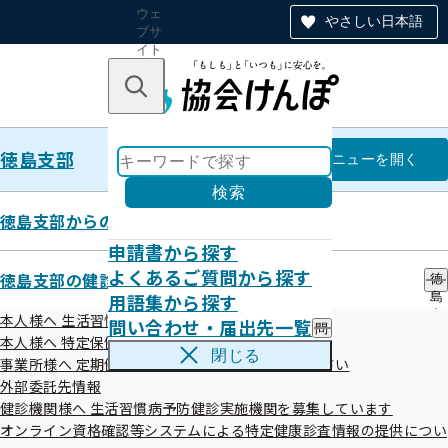
ウェ
やさしい日本語
ブサ
イト
全体
のナ
キーワードで探す
ビ
ゲー
ショ
徳島支部
ン
徳島支部
メニュー
を開く
検索
徳島支部からのお知らせ
申請書から探す
令和7年度 第4回徳島支部評議会
よくあるご質問から探す
徳島支部の健診・保健指導のご案内
徳
開催案内
用語集から探す
島
支
本人様へ 生活習慣病予防健診のご案内
問い合わせ・届出先一覧
問
部
本人様へ 特定保健指導のご案内
い
の
閉じる
事業所様へ 定期健康診断結果の提供にご協力ください
合
健
わ
外部委託先情報
診
せ
・
健診機関様へ 生活習慣病予防健診実施機関を募集しています
・
保
オンライン資格確認等システムによる特定健康診査情報の提供につい
届
健