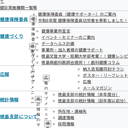
令和7年度 第4回徳島支部評議会を開催い
て
出
指
たします
健診実施機関一覧等
先
導
一
健康保険委員（健康サポーター）のご案内
の
覧
健康保険委員
ご
健
令和6年度 健康保険委員功労者を表彰しました！
の
令和8年3月5日
案
康
サ
内
保
健康事業所宣言
標記について、次のとおり開催することとなりましたのでお
ブ
の
険
健康づくり
イベント・セミナーのご案内
メ
知らせいたします。
サ
委
データヘルス計画
ニ
ブ
員
健
ュ
事業所・加入者様の健康サポート
メ
の
康
ー
ニ
サ
徳島文理大学・短期大学部考案！！健康レシピ
づ
ュ
ブ
く
徳島県歯科医師会提供！！歯科健康コラム
ー
メ
り
納入告知書同封チラシ
日時
ニ
の
広報
ポスター・リーフレット
ュ
令和8年3月19日（木）
サ
広
ー
広報
ブ
報
14：00～16：00
メールマガジン
メ
の
ニ
サ
徳島支部の統計情報（本年度分）
ュ
統計情報
ブ
統
徳島支部の統計情報（前年度以前分）
場所
ー
メ
計
ニ
情
全国健康保険協会徳島支部 5階会議室
所在地・連絡先
ュ
報
徳島支部について
調達情報
（徳島市八百屋町2-11 ニッセイ徳島ビル）
ー
の
採用情報
徳
サ