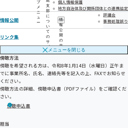
島
個人情報保護
ブ
支
メ
議題
地方自治体及び関係団体との連携協定
部
ニ
評議会
令和８年度 都道府県単位保険料率について
に
ュ
情報公開
情
事務処理誤り
つ
ー
令和８年度 徳島支部事業計画・保険者機能強化予算に
報
い
公
ついて
て
開
リンク集
の
議題については変更となる場合がございます。
の
サ
サ
ブ
メニューを
閉じる
ブ
メ
メ
傍聴方法
ニ
ニ
ュ
傍聴を希望される方は、令和8年1月14日（水曜日）正午ま
ュ
ー
ー
でに事業所名、氏名、連絡先等を記入の上、FAXでお知らせ
ください。
傍聴方法の詳細、傍聴申込書（PDFファイル）をご確認くだ
さい。
傍聴申込書
担当