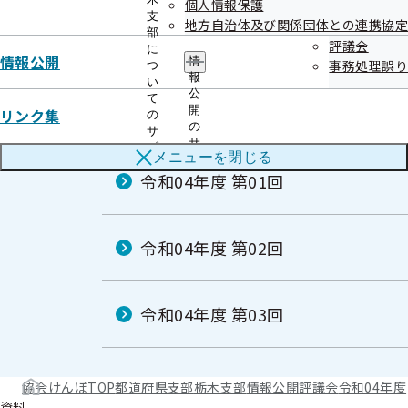
個人情報保護
支
地方自治体及び関係団体との連携協定
部
評議会
に
情報公開
情
事務処理誤り
つ
報
い
公
て
令和04年度
開
リンク集
の
の
サ
サ
ブ
メニューを
閉じる
ブ
メ
メ
令和04年度 第01回
ニ
ニ
ュ
ュ
ー
ー
令和04年度 第02回
令和04年度 第03回
協会けんぽTOP
都道府県支部
栃木支部
情報公開
評議会
令和04年度
資料