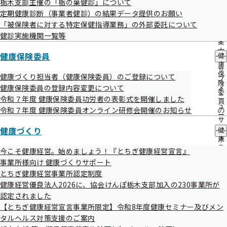
栃木支部主催の「栃の葉健診」について
出
指
定期健康診断（事業者健診）の結果データ提供のお願い
先
導
一
「被保険者に対する特定保健指導業務」の外部委託について
の
覧
ご
健診実施機関一覧等
の
案
令和4年度 第2回栃木支部評議会 資料
サ
内
健康保険委員
健
ブ
の
康
メ
サ
保
健康づくり担当者（健康保険委員）のご登録について
ニ
ブ
第２回全国健康保険協会栃木支部評議会議事次第
険
ュ
健康保険委員の登録内容変更について
メ
委
ー
ニ
令和７年度 健康保険委員功労者の表彰式を開催しました
資料1 令和５年度保険料率について
員
ュ
令和７年度 健康保険委員オンライン研修会開催のお知らせ
の
ー
資料2 保険者努力重点支援プロジェクトの実施について
サ
健康づくり
ブ
健
メ
資料3 令和５年度栃木支部事業計画及び栃木支部保険者
康
ニ
づ
今こそ健康経営。始めましょう！『とちぎ健康経営宣言』
機能強化予算について
ュ
く
事業所様向け 健康づくりサポート
ー
り
資料4 更なる保健事業の充実について
とちぎ健康経営事業所認定制度
の
健康経営優良法人2026に、協会けんぽ栃木支部加入の230事業所が
サ
資料5 その他（報告事項）
ブ
認定されました
メ
【とちぎ健康経営宣言事業所限定】令和8年度健康セミナー及びメン
ニ
評議会配布資料等については、当時の資料番号・日付が
タルヘルス対策支援のご案内
ュ