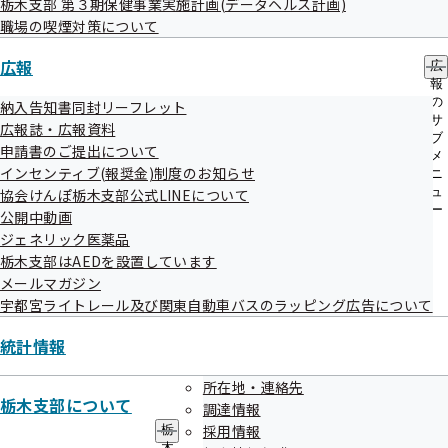
記載されている場合があります。ご了承ください。
栃木支部 第３期保健事業実施計画(データヘルス計画)
ー
職場の喫煙対策について
広報
広
報
の
納入告知書同封リーフレット
サ
広報誌・広報資料
ブ
申請書のご提出について
関連情報
メ
インセンティブ(報奨金)制度のお知らせ
ニ
ュ
協会けんぽ栃木支部公式LINEについて
ー
公開中動画
令和4年度 第2回栃木支部評議会
ジェネリック医薬品
栃木支部はAEDを設置しています
令和04年10月18日開催
メールマガジン
宇都宮ライトレール及び関東自動車バスのラッピング広告について
開催案内
資料
議事録
統計情報
所在地・連絡先
作成
令和04年10月19日
栃木支部について
調達情報
採用情報
栃
木