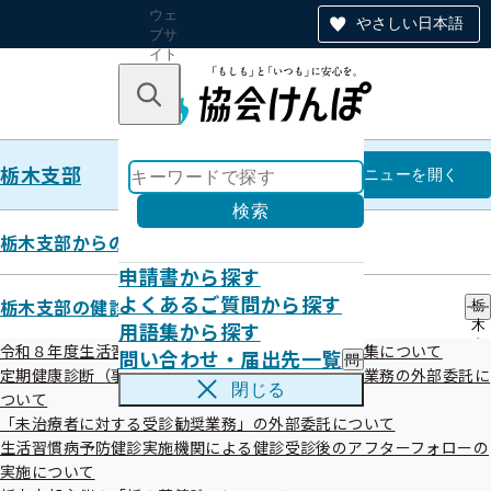
ウェ
やさしい日本語
ブサ
イト
全体
のナ
キーワードで探す
ビ
ゲー
ショ
栃木支部
ン
栃木支部
メニュー
を開く
検索
栃木支部からのお知らせ
申請書から探す
令和4年度 第2回栃木支部評議会
よくあるご質問から探す
栃木支部の健診・保健指導のご案内
栃
資料
用語集から探す
木
支
令和８年度生活習慣病予防健診等実施機関の新規募集について
問い合わせ・届出先一覧
問
部
定期健康診断（事業者健診）の結果データ提供勧奨業務の外部委託に
い
の
令和４年10月18日（火）に第２回全国健康保険協会栃木支
閉じる
ついて
合
健
部評議会を開催いたしました。
わ
「未治療者に対する受診勧奨業務」の外部委託について
診
せ
・
生活習慣病予防健診実施機関による健診受診後のアフターフォローの
評議会の資料につきましては、次をご参照ください。
・
保
実施について
届
健