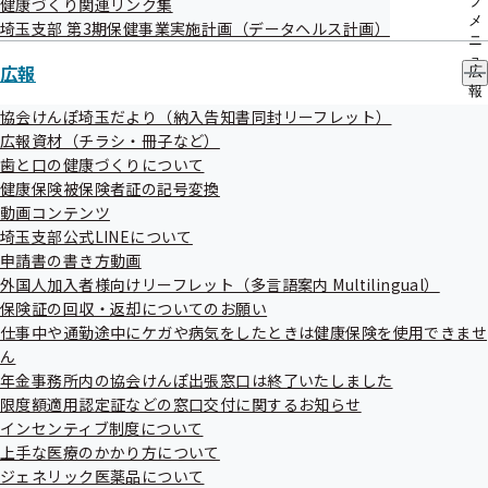
ブ
健康づくり関連リンク集
メ
埼玉支部 第3期保健事業実施計画（データヘルス計画）
ニ
ュ
特定保健指導実施機関一覧（ご家族さま）
広報
広
ー
報
の
協会けんぽ埼玉だより（納入告知書同封リーフレット）
サ
広報資材（チラシ・冊子など）
令和8年度人間ドック健診実施機関一覧
ブ
歯と口の健康づくりについて
メ
健康保険被保険者証の記号変換
ニ
ュ
動画コンテンツ
健診パンフレット等
ー
埼玉支部公式LINEについて
申請書の書き方動画
外国人加入者様向けリーフレット（多言語案内 Multilingual）
保険証の回収・返却についてのお願い
協会けんぽTOP
都道府県支部
埼玉支部
仕事中や通勤途中にケガや病気をしたときは健康保険を使用できませ
埼玉支部の健診・保健指導のご案内
健診実施機関一覧等
ん
健診パンフレット等
年金事務所内の協会けんぽ出張窓口は終了いたしました
限度額適用認定証などの窓口交付に関するお知らせ
インセンティブ制度について
上手な医療のかかり方について
ジェネリック医薬品について