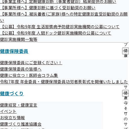
【事業主様へ】定期健康診断（事業者健診）結果提供のお願い
出
指
【事業所様へ】健康診断に基づく受診勧奨のお願い
先
導
検査項目について
一
【事業所様へ】被扶養者(ご家族)様への特定健康診査受診勧奨のお願
の
覧
ご
い
の
案
【公募】令和9年度 生活習慣病予防健診実施機関の公募について
作成
令和08年04月06日
サ
内
【公募】令和9年度 人間ドック健診実施機関の公募について
ブ
の
メ
健診実施機関一覧等
サ
ニ
ブ
ュ
健康保険委員
メ
健
ー
ニ
康
ュ
保
健康保険委員にご登録ください！
ー
険
健康保険委員の皆様へ
委
健康に役立つ！医師会コラム集
健診実施機関一覧等
員
令和7年度 年金委員・健康保険委員功労者表彰式を開催いたしました
の
サ
健康づくり
ブ
健
生活習慣病予防健診実施機関一覧（ご本人さ
メ
康
ニ
づ
ま）
健康経営・健康宣言
ュ
く
イベント
ー
り
お役立ち情報
の
健康づくり推進協議会
サ
特定健診実施機関一覧（ご家族さま）