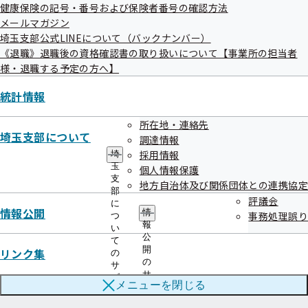
健康保険の記号・番号および保険者番号の確認方法
メールマガジン
埼玉支部公式LINEについて（バックナンバー）
《退職》退職後の資格確認書の取り扱いについて【事業所の担当者
連絡先・アクセス
様・退職する予定の方へ】
本部所在地
都道府県支部所在地
統計情報
所在地・連絡先
埼玉支部について
調達情報
ご案内
採用情報
埼
給付と手続き
玉
申請書
個人情報保護
支
地方自治体及び関係団体との連携協定
部
健康づくり
協会けんぽについて
評議会
に
情報公開
情
事務処理誤り
つ
情報公開
お知らせ
報
い
公
て
開
リンク集
採用
の
よくあるご質問
の
サ
サ
ブ
用語集
メニューを
閉じる
ブ
メ
メ
ニ