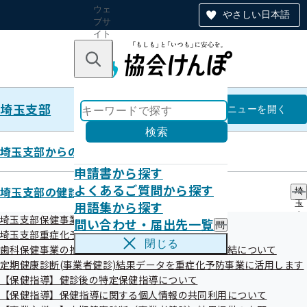
ウェ
やさしい日本語
ブサ
イト
全体
のナ
キーワードで探す
ビ
ゲー
ショ
埼玉支部
ン
埼玉支部
メニュー
を開く
検索
埼玉支部からのお知らせ
申請書から探す
健診パンフレット等
よくあるご質問から探す
埼玉支部の健診・保健指導のご案内
埼
用語集から探す
玉
支
埼玉支部保健事業の外部委託について
問い合わせ・届出先一覧
問
部
健診パンフレット（生活習慣病予防健診）
埼玉支部重症化予防事業について
い
の
閉じる
歯科保健事業の推進に向けた研究に関する覚書の締結について
合
健
健診パンフレット（生活習慣病予防健診）の記載内容変
わ
定期健康診断(事業者健診)結果データを重症化予防事業に活用します
診
せ
更について
・
【保健指導】健診後の特定保健指導について
・
保
【保健指導】保健指導に関する個人情報の共同利用について
届
健診パンフレット（特定健康診査）
健