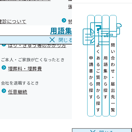
広報）
健康づくりコラム
後の健康保険）について
療養費
閉じる
健診について
特定保健指導について
海外で急な病気にかかり治療を受けたとき
用語集
海外療養費
ついて
に活用します
閉じる
はり・きゅう等のかかり方
よ
問
いて
く
い
いたしました
お願い
申
あ
用
合
ご本人・ご家族が亡くなったとき
請
る
語
わ
埋葬料・埋葬費
診勧奨のお願い
書
ご
集
せ
について
か
質
か
・
いて
会社を退職するとき
ら
問
ら
届
探
か
探
出
任意継続
す
ら
す
先
探
一
す
覧
ual）
使用できません