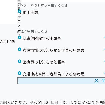
申
年金事務所内の協会けんぽ出張窓口は終了いたしました
ュ
つ
公
インターネットから申請するとき
請
ー
限度額適用認定証などの窓口交付に関するお知らせ
い
開
リンク集
書
電子申請
て
インセンティブ制度について
の
5より行います）
の
の
上手な医療のかかり方について
サ
サ
サ
ブ
ブ
ジェネリック医薬品について
ブ
メ
メ
健康保険の記号・番号および保険者番号の確認方法
メ
ニ
ニ
郵送で申請するとき
メールマガジン
ニ
ュ
ュ
ュ
《退職》退職後の資格確認書の取り扱いについて【事業
健康保険給付の申請書
ー
ー
宮)17階
ー
退職する予定の方へ】
埼玉支部公式LINEについて（バックナンバー）
資格情報のお知らせ交付等の申請書
医療費のお知らせ依頼書
交通事故や第三者行為による傷病届
いただき、令和5年12月1日（金）までにFAXにて企画総務グル