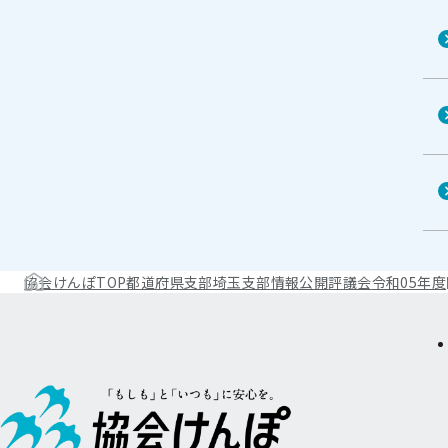
協会けんぽTOP
都道府県支部
埼玉支部
情報公開
評議会
令和05年度