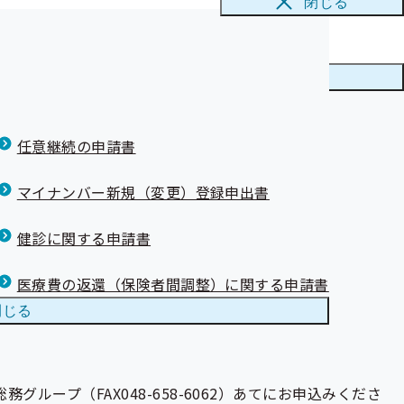
閉じる
メニューを
閉じる
所の担当者様・
任意継続の申請書
マイナンバー新規（変更）登録申出書
健診に関する申請書
医療費の返還（保険者間調整）に関する申請書
閉じる
ープ（FAX048-658-6062）あてにお申込みくださ