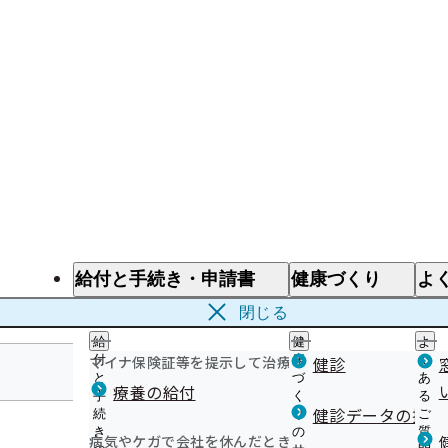
給付と手続き・申請書
健康づくり
よ
給付と手続き
健康づくり
よ
閉じる
給
健
よ
マイナ保険証等を提示して治療を受けるとき
付
康
健診
く
と
づ
あ
療養の給付
手
く
る
埼玉支部
健診データの提供
続
り
ご
き
の
質
病気やケガで会社を休んだとき