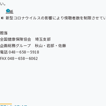
い。
別紙
新型コロナウイルスの影響により傍聴者数を制限させて
担当
全国健康保険協会 埼玉支部
企画総務グループ 秋山・岩部・佐藤
電話 048－658－5918
FAX 048－658－6062