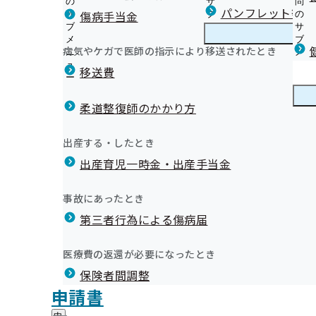
の
サ
問
埼玉支部からのお知らせ
パンフレット等（
傷病手当金
サ
ブ
の
ブ
メ
サ
埼玉支部保健事業の外部委託について
メ
ニ
ブ
病気やケガで医師の指示により移送されたとき
埼玉支部の健診・保健指導のご案内
ニ
ュ
埼
メ
埼玉支部重症化予防事業について
ュ
ー
玉
ニ
移送費
歯科保健事業の推進に向けた研究に関する覚書の締結に
ー
支
ュ
健康保険委員にご登録ください！
定期健康診断(事業者健診)結果データを重症化予防事業
部
ー
健康保険委員
健
健康保険委員の皆様へ
【保健指導】健診後の特定保健指導について
の
柔道整復師のかかり方
康
健康に役立つ！医師会コラム集
健
【保健指導】保健指導に関する個人情報の共同利用につ
保
健康経営・健康宣言
令和7年度 年金委員・健康保険委員功労者表彰式を開催
診
【事業主様へ】定期健康診断（事業者健診）結果提供の
険
健康づくり
健
イベント
出産する・したとき
・
委
【事業所様へ】健康診断に基づく受診勧奨のお願い
康
お役立ち情報
保
員
出産育児一時金・出産手当金
づ
【事業所様へ】被扶養者(ご家族)様への特定健康診査受
協会けんぽ埼玉だより（納入告知書同封リーフレット）
健
健康づくり推進協議会
の
く
広報
広
【公募】令和9年度 生活習慣病予防健診実施機関の公募
広報資材（チラシ・冊子など）
指
サ
健康づくり関連リンク集
り
報
導
【公募】令和9年度 人間ドック健診実施機関の公募につ
歯と口の健康づくりについて
ブ
事故にあったとき
の
埼玉支部 第3期保健事業実施計画（データヘルス計画）
の
の
メ
健診実施機関一覧等
健康保険被保険者証の記号変換
サ
を開催いたします
サ
統計情報
第三者行為による傷病届
ご
ニ
ブ
動画コンテンツ
ブ
案
ュ
メ
メ
埼玉支部公式LINEについて
内
ー
所在地・連絡先
ニ
医療費の返還が必要になったとき
ニ
の
申請書の書き方動画
埼玉支部について
埼
たので、お知らせいたします。
調達情報
ュ
ュ
サ
外国人加入者様向けリーフレット（多言語案内 Multiling
保険者間調整
玉
ー
採用情報
ー
ブ
支
保険証の回収・返却についてのお願い
評議会
申請書
個人情報保護
メ
部
情報公開
情
仕事中や通勤途中にケガや病気をしたときは健康保険を
事務処理誤り
ニ
地方自治体及び関係団体との連携協定
に
報