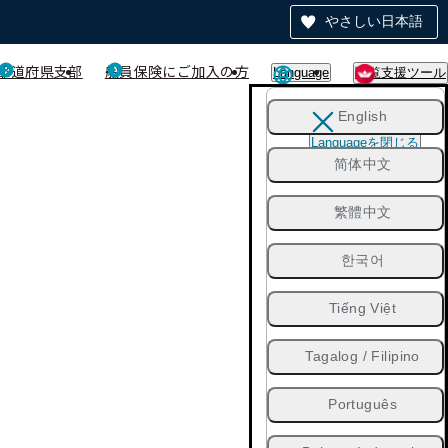
やさしい日本語
都道府県支部
船員保険にご加入の方
Language
閲覧支援ツール
English
Languageを閉じる
简体中文
繁體中文
한국어
Tiếng Việt
Tagalog / Filipino
Português