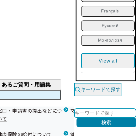
Français
Русский
Монгол хэл
View all
くあるご質問・用語集
キーワードで探す
くあるご質問
窓口・申請書の提出などにつ
医療費が高額になりそう・なったとき
健診を受けた後の健康づくり
マイナ保険証等関連について
いて
限度額適用認定・高額療養費・高額介護合算
検索
について
健康宣言（コラボヘルス）
健康保険の給付について
健康保険任意継続制度（退職
医療費の全額を負担したとき