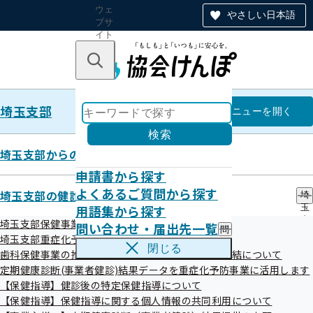
ウェ
やさしい日本語
ブサ
イト
全体
のナ
キーワードで探す
ビ
ゲー
ショ
埼玉支部
ン
埼玉支部
メニュー
を開く
検索
埼玉支部からのお知らせ
申請書から探す
令和4年度 第5回埼玉支部評議会
よくあるご質問から探す
埼玉支部の健診・保健指導のご案内
埼
資料
用語集から探す
玉
支
埼玉支部保健事業の外部委託について
問い合わせ・届出先一覧
問
部
埼玉支部重症化予防事業について
い
の
令和5年1月17日（火）に令和４年度第５回全国健康保険協
閉じる
歯科保健事業の推進に向けた研究に関する覚書の締結について
合
健
会埼玉支部評議会を開催いたしました。
わ
定期健康診断(事業者健診)結果データを重症化予防事業に活用します
診
せ
・
【保健指導】健診後の特定保健指導について
・
保
【保健指導】保健指導に関する個人情報の共同利用について
届
健