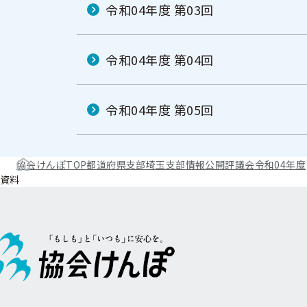
ニ
令和04年度 第03回
ュ
ュ
ー
ー
令和04年度 第04回
令和04年度 第05回
協会けんぽTOP
都道府県支部
埼玉支部
情報公開
評議会
令和04年度
資料