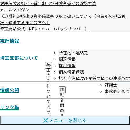
議事録
健康保険の記号・番号および保険者番号の確認方法
メールマガジン
《退職》退職後の資格確認書の取り扱いについて【事業所の担当者
作成
令和05年01月18日
様・退職する予定の方へ】
埼玉支部公式LINEについて（バックナンバー）
統計情報
所在地・連絡先
埼玉支部について
調達情報
採用情報
埼
令和04年度
玉
個人情報保護
支
地方自治体及び関係団体との連携協定
部
評議会
に
情報公開
情
令和04年度 第01回
事務処理誤り
つ
報
い
公
て
開
リンク集
の
の
令和04年度 第02回
サ
サ
ブ
メニューを
閉じる
ブ
メ
メ
ニ