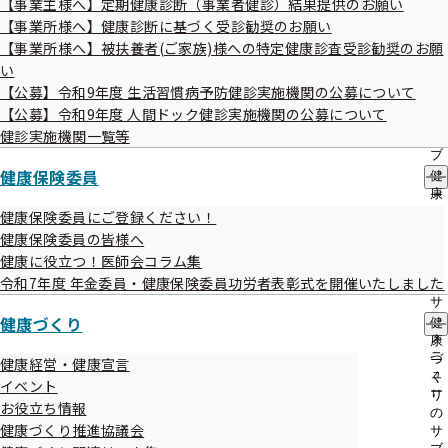
【事業主様へ】定期健康診断（事業者健診）結果提供のお願い
出
指
【事業所様へ】健康診断に基づく受診勧奨のお願い
先
導
一
【事業所様へ】被扶養者(ご家族)様への特定健康診査受診勧奨のお願
の
覧
令和4年度 第5回埼玉支部評議会 資料
ご
い
の
案
【公募】令和9年度 生活習慣病予防健診実施機関の公募について
サ
内
【公募】令和9年度 人間ドック健診実施機関の公募について
ブ
の
議事次第
メ
健診実施機関一覧等
サ
ニ
ブ
資料1 令和５年度 埼玉支部保険料率について
ュ
健康保険委員
メ
健
ー
ニ
康
資料2 令和４年度 埼玉支部事業計画実施状況（第３四半
ュ
保
健康保険委員にご登録ください！
ー
険
期）
健康保険委員の皆様へ
委
健康に役立つ！医師会コラム集
員
資料3 令和５年度 埼玉支部事業計画
令和7年度 年金委員・健康保険委員功労者表彰式を開催いたしました
の
サ
資料4 令和５年度 支部保険者機能強化予算（案）
健康づくり
ブ
健
メ
康
資料5-1 健康経営推進の取組みについて
ニ
づ
健康経営・健康宣言
ュ
く
イベント
資料5-2 第２期埼玉支部データヘルス計画の実施状況に
ー
り
お役立ち情報
の
ついて
健康づくり推進協議会
サ