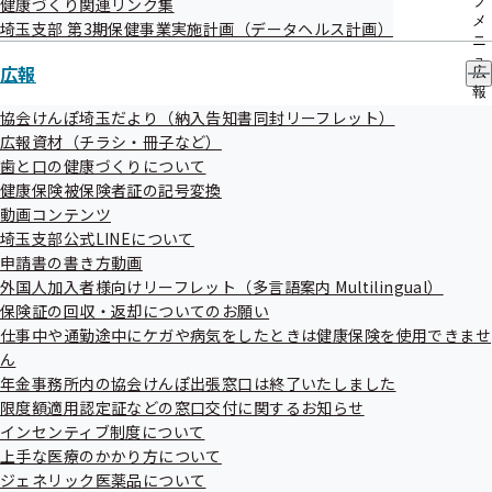
ブ
健康づくり関連リンク集
参考資料1 令和５年度 保険料率について
メ
埼玉支部 第3期保健事業実施計画（データヘルス計画）
ニ
参考資料2 都道府県単位保険料率の変更に係る意見
ュ
広報
広
ー
報
評議会配布資料等については、当時の資料番号・日付が
の
協会けんぽ埼玉だより（納入告知書同封リーフレット）
記載されている場合があります。ご了承ください。
サ
広報資材（チラシ・冊子など）
ブ
歯と口の健康づくりについて
メ
健康保険被保険者証の記号変換
ニ
ュ
動画コンテンツ
ー
埼玉支部公式LINEについて
申請書の書き方動画
外国人加入者様向けリーフレット（多言語案内 Multilingual）
関連情報
保険証の回収・返却についてのお願い
仕事中や通勤途中にケガや病気をしたときは健康保険を使用できませ
ん
令和4年度 第5回埼玉支部評議会
年金事務所内の協会けんぽ出張窓口は終了いたしました
限度額適用認定証などの窓口交付に関するお知らせ
令和05年01月17日開催
インセンティブ制度について
上手な医療のかかり方について
開催案内
資料
ジェネリック医薬品について