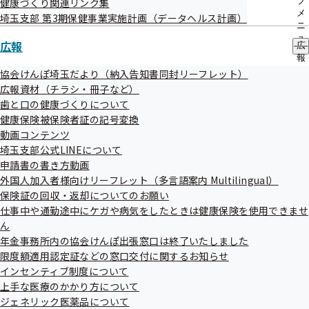
ついて
ブ
健康づくり関連リンク集
メ
埼玉支部 第3期保健事業実施計画（データヘルス計画）
資料3-1 令和4年度埼玉支部事業計画
ニ
ュ
広報
広
ー
資料3-2 令和4年度支部保険者機能強化予算
報
の
協会けんぽ埼玉だより（納入告知書同封リーフレット）
資料4 協会のインセンティブ制度
サ
広報資材（チラシ・冊子など）
ブ
歯と口の健康づくりについて
資料5 第5回関東甲信越ブロック評議会開催結果報告
メ
健康保険被保険者証の記号変換
ニ
参考資料1 埼玉支部の今後の基本的な運営方針
ュ
動画コンテンツ
ー
埼玉支部公式LINEについて
参考資料2 中医協等における意見発信の状況
申請書の書き方動画
外国人加入者様向けリーフレット（多言語案内 Multilingual）
参考資料3 令和3年度各協議会等の動向
保険証の回収・返却についてのお願い
仕事中や通勤途中にケガや病気をしたときは健康保険を使用できませ
評議会配布資料等については、当時の資料番号・日付が
ん
記載されている場合があります。ご了承ください。
年金事務所内の協会けんぽ出張窓口は終了いたしました
限度額適用認定証などの窓口交付に関するお知らせ
インセンティブ制度について
上手な医療のかかり方について
ジェネリック医薬品について