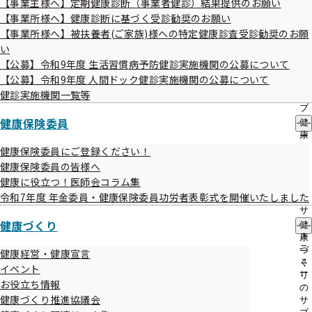
【事業主様へ】定期健康診断（事業者健診）結果提供のお願い
出
指
【事業所様へ】健康診断に基づく受診勧奨のお願い
先
導
一
【事業所様へ】被扶養者(ご家族)様への特定健康診査受診勧奨のお願
の
覧
ご
い
の
案
【公募】令和9年度 生活習慣病予防健診実施機関の公募について
令和4年度 第1回埼玉支部評議会 資料
サ
内
【公募】令和9年度 人間ドック健診実施機関の公募について
ブ
の
メ
健診実施機関一覧等
サ
ニ
ブ
議事次第
ュ
健康保険委員
メ
健
ー
ニ
康
資料1-1 令和3年度埼玉支部事業計画実施状況（一覧
ュ
保
健康保険委員にご登録ください！
表）
ー
険
健康保険委員の皆様へ
委
健康に役立つ！医師会コラム集
資料1-2 令和3年度埼玉支部事業計画実施状況
員
令和7年度 年金委員・健康保険委員功労者表彰式を開催いたしました
の
資料2-1 健康経営推進の取組み
サ
健康づくり
ブ
健
メ
資料2-2 令和3年度健康経営情報交換会について
康
ニ
づ
健康経営・健康宣言
ュ
く
資料2-3 第2期埼玉支部データヘルス計画の実施状況
イベント
ー
り
お役立ち情報
の
資料2-4 糖尿病等重症化予防対策及び集団健診の実施に
健康づくり推進協議会
サ