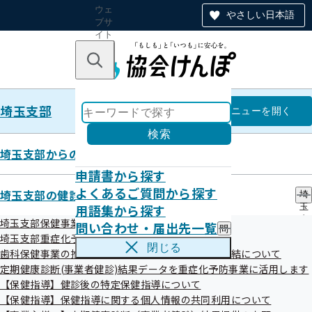
ウェ
やさしい日本語
ブサ
イト
全体
のナ
キーワードで探す
ビ
ゲー
ショ
埼玉支部
ン
埼玉支部
メニュー
を開く
検索
埼玉支部からのお知らせ
申請書から探す
令和4年度 第1回埼玉支部評議会
よくあるご質問から探す
埼玉支部の健診・保健指導のご案内
埼
資料
用語集から探す
玉
支
埼玉支部保健事業の外部委託について
問い合わせ・届出先一覧
問
部
埼玉支部重症化予防事業について
い
の
令和4年5月24日（火）に令和4年度第1回全国健康保険協会
閉じる
歯科保健事業の推進に向けた研究に関する覚書の締結について
合
健
埼玉支部評議会を開催いたしました。
わ
定期健康診断(事業者健診)結果データを重症化予防事業に活用します
診
せ
・
【保健指導】健診後の特定保健指導について
評議会の資料につきましては、次をご参照ください。
・
保
【保健指導】保健指導に関する個人情報の共同利用について
届
健