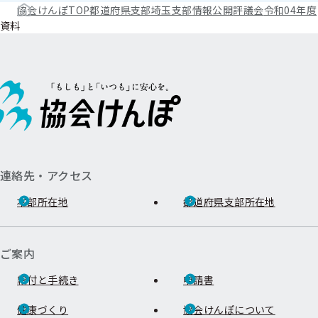
協会けんぽTOP
都道府県支部
埼玉支部
情報公開
評議会
令和04年度
資料
連絡先・アクセス
本部所在地
都道府県支部所在地
ご案内
給付と手続き
申請書
健康づくり
協会けんぽについて