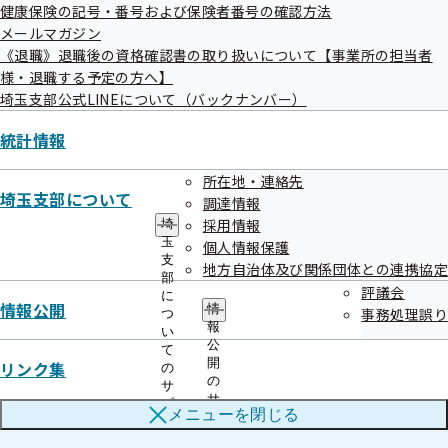
健康保険の記号・番号および保険者番号の確認方法
メールマガジン
関連情報
《退職》退職後の資格確認書の取り扱いについて【事業所の担当者
様・退職する予定の方へ】
埼玉支部公式LINEについて（バックナンバー）
令和4年度 第1回埼玉支部評議会
統計情報
令和04年05月24日開催
所在地・連絡先
埼玉支部について
開催案内
資料
調達情報
採用情報
埼
議事録
玉
個人情報保護
支
地方自治体及び関係団体との連携協定
部
作成
令和04年05月26日
評議会
に
情報公開
情
事務処理誤り
つ
報
い
公
て
開
リンク集
の
の
サ
サ
ブ
メニューを
閉じる
ブ
メ
メ
ニ