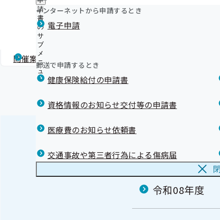
申
ュ
つ
公
インターネットから申請するとき
請
ー
令和6年度 第1回沖縄支部評議会
い
開
リンク集
書
電子申請
て
の
の
の
サ
令和06年07月22日開催
サ
サ
ブ
ブ
ブ
メ
メ
開催案内
資料
議事録
メ
ニ
ニ
郵送で申請するとき
ニ
ュ
ュ
ュ
健康保険給付の申請書
ー
ー
ー
資格情報のお知らせ交付等の申請書
医療費のお知らせ依頼書
評議会
交通事故や第三者行為による傷病届
令和08年度