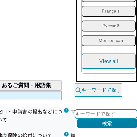
Français
Русский
Монгол хэл
View all
くあるご質問・用語集
キーワードで探す
くあるご質問
窓口・申請書の提出などにつ
医療費が高額になりそう・なったとき
健診を受けた後の健康づくり
マイナ保険証等関連について
いて
限度額適用認定・高額療養費・高額介護合算
検索
について
健康宣言（コラボヘルス）
健康保険の給付について
健康保険任意継続制度（退職
医療費の全額を負担したとき