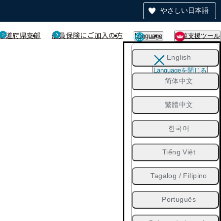
やさしい日本語
都道府県支部
船員保険にご加入の方
Language
閲覧支援ツール
English
Languageを閉じる
简体中文
繁體中文
한국어
Tiếng Việt
Tagalog / Filipino
Português