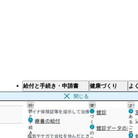
給付と手続き・申請書
健康づくり
よ
給付と手続き
健康づくり
よ
閉じる
給
健
よ
マイナ保険証等を提示して治療を受けるとき
付
康
健診
く
と
づ
あ
療養の給付
手
く
る
沖縄支部
健診データの提供
続
り
ご
き
の
質
病気やケガで会社を休んだとき