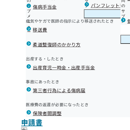
の
サ
問
沖縄支部からのお知らせ
パンフレット等（
傷病手当金
サ
ブ
の
ブ
メ
サ
健診のご案内 ≪ 被保険者（ご本人）≫
メ
ニ
ブ
病気やケガで医師の指示により移送されたとき
沖縄支部の健診・保健指導のご案内
ニ
ュ
沖
メ
健診のご案内 ≪ 被扶養者（ご家族）≫
令和06年度
ュ
ー
縄
ニ
移送費
オンライン資格確認等システムによる特定健康診査等情
ー
支
ュ
健康保険委員を募集しています！
て
部
ー
健康保険委員
健
健康保険委員のご登録・変更
特定保健指導のご案内 ≪ 被保険者（ご本人）≫
の
柔道整復師のかかり方
康
健
特定保健指導のご案内 ≪ 被扶養者（ご家族）≫
保
健康づくり推進協議会
診
事業主の皆様、定期健康診断（事業者健診）の結果提供
険
健康づくり
健
令和6年度 第3回沖縄支部評議会
イベント等
出産する・したとき
・
委
い
康
生活習慣病重症化予防のための受診行動に影響を及ぼす
保
員
出産育児一時金・出産手当金
づ
外部委託先情報
沖縄支部からのお知らせ（納入告知書同封リーフレット
健
事業所で取り組む禁煙サポート事業（令和7年度）
令和07年01月16日開催
の
く
広報
広
重症化予防事業（未治療者への受診勧奨）について
「節度ある適度な飲酒量の普及啓発」ポスターについて
指
サ
うちなー健康経営宣言
り
報
導
糖尿病性腎症重症化予防事業のお知らせ
保険料率を下げる方法とは！？（インセンティブ制度）
ブ
事故にあったとき
の
開催案内
沖縄支部 第3期保健事業実施計画(データヘルス計画)
資料
議事録
の
の
メ
令和８年度 被保険者の特定保健指導業務委託機関の募集
協会けんぽ沖縄支部LINE公式アカウントのご案内
サ
CKD登録医、腎臓診療医リスト
サ
統計情報
第三者行為による傷病届
ご
ニ
ブ
令和８年度 生活習慣病予防健診実施機関の募集について
健診まんがパンフレット・ポスターについて
ブ
案
事業所で取り組む健診後の受診勧奨について
ュ
令和6年度 第2回沖縄支部評議会
メ
健診実施機関一覧等
メ
退職後に市町村の国民健康保険に加入する場合の取扱い
内
ー
所在地・連絡先
ニ
医療費の返還が必要になったとき
ニ
の
ジェネリック医薬品（後発医薬品）実績リスト
沖縄支部について
沖
調達情報
ュ
ュ
令和06年10月28日開催
サ
ご注意ください!!保険証を使用できるのは退職日までで
保険者間調整
縄
ー
採用情報
ー
ブ
支
メールマガジン
評議会
申請書
個人情報保護
メ
開催案内
資料
議事録
部
情報公開
情
事務処理誤り
ニ
地方自治体及び関係団体との連携協定
に
報