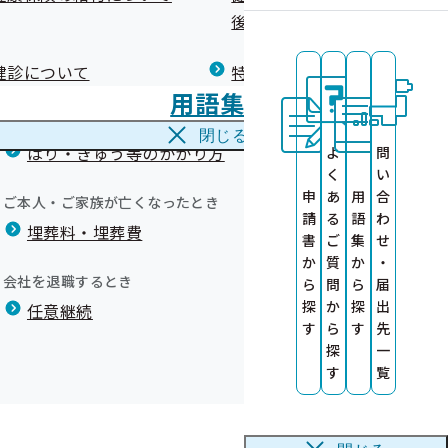
広報）
健康づくりコラム
後の健康保険）について
療養費
閉じる
健診について
特定保健指導について
海外で急な病気にかかり治療を受けたとき
用語集
海外療養費
報の提供につい
閉じる
はり・きゅう等のかかり方
よ
問
く
い
にご協力くださ
申
あ
用
合
ご本人・ご家族が亡くなったとき
請
る
語
わ
要因の分析事業
埋葬料・埋葬費
）
書
ご
集
せ
か
質
か
・
会社を退職するとき
ら
問
ら
届
について
探
か
探
出
任意継続
す
ら
す
先
探
一
す
覧
す