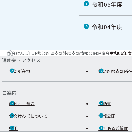
令和06年度
令和04年度
協会けんぽTOP
都道府県支部
沖縄支部
情報公開
評議会
令和06年度
連絡先・アクセス
本部所在地
都道府県支部所
ご案内
給付と手続き
申請書
協会けんぽについて
情報公開
採用
よくあるご質問