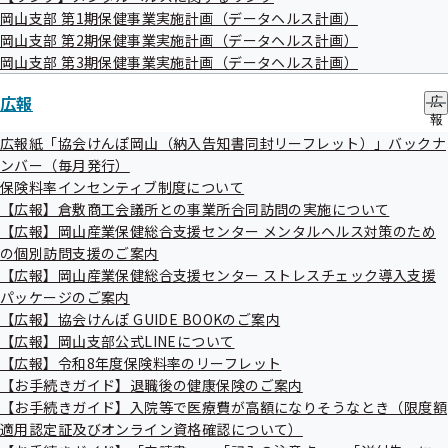
評議会の傍聴に当たっては、次の事項を遵守してください。
岡山支部 第1期保健事業実施計画（データヘルス計画）
岡山支部 第2期保健事業実施計画（データヘルス計画）
携帯電話等の音の出る機器については、電源を切って
岡山支部 第3期保健事業実施計画（データヘルス計画）
ください。
静粛を旨とし、会議の妨害となるような行為は慎んで
広報
広
報
ください。
の
広報紙「協会けんぽ岡山（納入告知書同封リーフレット）」バックナ
傍聴のみとし、会議における言論に対し、賛否の表明
サ
ンバー（毎月発行）
ブ
や拍手をしたりすることはできません。
保険料率インセンティブ制度について
メ
新聞等の閲覧や飲食及び喫煙はご遠慮ください。
【広報】倉敷商工会議所との事業所合同訪問の実施について
ニ
ュ
【広報】岡山産業保健総合支援センター メンタルヘルス対策のため
やむを得ない場合を除き、会議中の入退出は慎んでく
ー
の個別訪問支援のご案内
ださい。
【広報】岡山産業保健総合支援センター ストレスチェック導入支援
ビデオカメラ等による撮影は、会議の議事が開始され
パッケージのご案内
るまでとします。
【広報】協会けんぽ GUIDE BOOKのご案内
【広報】岡山支部公式LINEについて
ビデオカメラ等で撮影される場合は、事務局職員の指
【広報】令和8年度保険料率のリーフレット
示に従い、三脚・脚立等は使用しないでください。
【お手続きガイド】退職後の健康保険のご案内
事務局の指定した場所以外は立ち入らないでくださ
【お手続きガイド】入院等で医療費が高額になりそうなとき（限度額
い。
適用認定証及びオンライン資格確認について）