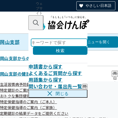
ウェ
やさしい日本語
ブサ
イト
全体
のナ
キーワードで探す
ビ
ゲー
ショ
岡山支部
ン
岡山支部
メニュー
を開く
検索
岡山支部からのお知らせ
申請書から探す
令和7年度第2回岡山支部評議会
よくあるご質問から探す
岡山支部の健診・保健指導のご案内
岡
開催案内
用語集から探す
山
支
生活習慣病予防健診のご案内（ご本人）
問い合わせ・届出先一覧
問
部
特定健診のご案内（ご家族）
い
の
閉じる
おトクな集団健診のご案内（ご家族）
合
健
わ
特定保健指導のご案内（ご本人）
診
せ
・
特定保健指導のご案内（ご家族）
・
保
定期健診の結果データをご提供ください
届
健