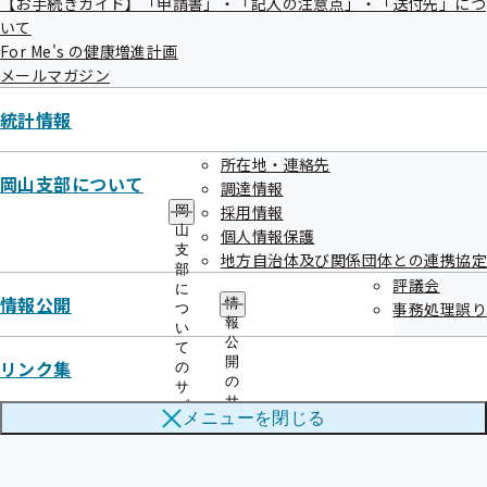
危険物を持っている方、酒気を帯びている方、その他
【お手続きガイド】「申請書」・「記入の注意点」・「送付先」につ
いて
秩序を乱す恐れがあると認められる方の傍聴はお断り
For Me's の健康増進計画
致します。
メールマガジン
その他、事務局職員の指示に従うようお願い致しま
統計情報
す。
これらの事項に違反した場合は、退場して頂くことがあ
所在地・連絡先
ります。
岡山支部について
調達情報
採用情報
岡
山
個人情報保護
担当
支
地方自治体及び関係団体との連携協定
部
全国健康保険協会 岡山支部
評議会
に
情報公開
企画総務グループ 春名
情
事務処理誤り
つ
報
い
公
て
開
リンク集
の
の
サ
サ
ブ
メニューを
閉じる
ブ
メ
メ
ニ
ニ
ュ
ュ
ー