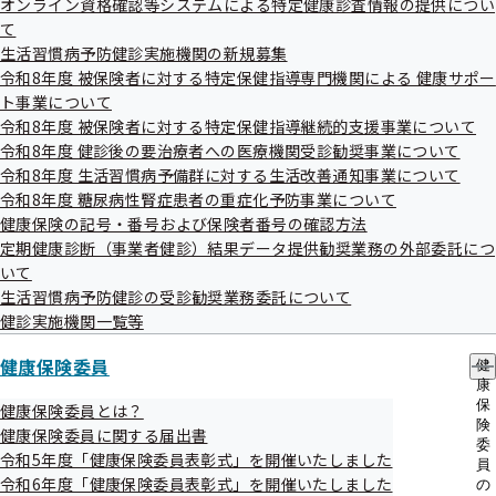
令和7年度第2回岡山支部評議会を開催いた
オンライン資格確認等システムによる特定健康診査情報の提供につい
出
指
します
て
先
導
一
生活習慣病予防健診実施機関の新規募集
の
覧
ご
令和8年度 被保険者に対する特定保健指導専門機関による 健康サポー
の
令和7年10月3日
案
ト事業について
サ
内
標記について、次のとおり開催することとなりましたのでお
令和8年度 被保険者に対する特定保健指導継続的支援事業について
ブ
の
メ
令和8年度 健診後の要治療者への医療機関受診勧奨事業について
知らせいたします。
サ
ニ
ブ
令和8年度 生活習慣病予備群に対する生活改善通知事業について
ュ
メ
令和8年度 糖尿病性腎症患者の重症化予防事業について
ー
ニ
健康保険の記号・番号および保険者番号の確認方法
ュ
定期健康診断（事業者健診）結果データ提供勧奨業務の外部委託につ
ー
日時
いて
生活習慣病予防健診の受診勧奨業務委託について
令和7年10月17日（金） 14時00分～16時00分
健診実施機関一覧等
健康保険委員
健
場所
康
第一セントラルビル2号館8階 会議室Ivy
保
健康保険委員とは？
険
岡山市北区本町 6-30
健康保険委員に関する届出書
委
令和5年度「健康保険委員表彰式」を開催いたしました
員
令和6年度「健康保険委員表彰式」を開催いたしました
の