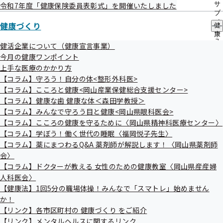
議題
サ
令和7年度「健康保険委員表彰式」を開催いたしました
ブ
令和8年度保険料率について
メ
健康づくり
健
令和8年度支部事業計画及び支部保険者機能強化予算の
ニ
康
ュ
策定に向けた意見聴取
づ
健活企業について（健康宣言事業）
ー
く
その他報告事項
今月の健康ワンポイント
り
上手な医療のかかり方
議題については変更となる場合がございます。
の
【コラム】守ろう！自分の体<整形外科医>
サ
ブ
【コラム】こころと健康<岡山産業保健総合支援センター>
メ
傍聴方法
【コラム】健康な歯 健康な体＜森田学教授＞
ニ
【コラム】みんなで守ろう目と健康<岡山県眼科医会>
傍聴を希望される方は、お電話にてお申し込みください。
ュ
【コラム】こころの健康を守るために〈岡山県精神科医療センター〉
ー
なお、会場の制約上、傍聴希望多数の場合は抽選になること
【コラム】学ぼう！働く世代の睡眠〈福岡悦子先生〉
があります。
【コラム】薬にまつわるQ&A 薬剤師が解説します！〈岡山県薬剤師
連絡先電話番号：086-803-5780（音声案内④）企画総務グ
会〉
【コラム】ドクターが教える 女性のための健康教室〈岡山県産産婦
ループ
人科医会〉
申込期日：令和7年10月10日（金） 17：00まで
【健康法】1回5分の職場体操！みんなで「スマトレ」始めません
か！
【リンク】各市区町村の 健康づくり をご紹介
留意事項
【リンク】メンタルヘルスに関するリンク