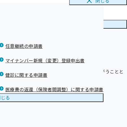
閉じる
めませんか！
とき（限度額適
メニューを
閉じる
送付先」につい
任意継続の申請書
マイナンバー新規（変更）登録申出書
な事項について、評議員の方々からご意見をうかがうことと
健診に関する申請書
医療費の返還（保険者間調整）に関する申請書
閉じる