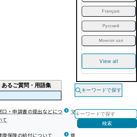
Français
Русский
Монгол хэл
View all
くあるご質問・用語集
キーワードで探す
くあるご質問
窓口・申請書の提出などにつ
医療費が高額になりそう・なったとき
健診を受けた後の健康づくり
マイナ保険証等関連について
いて
限度額適用認定・高額療養費・高額介護合算
検索
について
健康宣言（コラボヘルス）
健康保険の給付について
健康保険任意継続制度（退職
医療費の全額を負担したとき