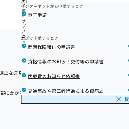
申
健診実施機関一覧等
【広報】令和8年度保険料率のリーフレット
ュ
【健康法】1回5分の職場体操！みんなで「スマトレ」始
つ
公
インターネットから申請するとき
請
ー
【お手続きガイド】退職後の健康保険のご案内
い
【リンク】各市区町村の 健康づくり をご紹介
開
リンク集
書
電子申請
て
【お手続きガイド】入院等で医療費が高額になりそうな
の
の
【リンク】メンタルヘルスに関するリンク
の
用認定証及びオンライン資格確認について）
サ
サ
岡山支部 第1期保健事業実施計画（データヘルス計画）
サ
ブ
ブ
【お手続きガイド】「申請書」・「記入の注意点」・「
岡山支部 第2期保健事業実施計画（データヘルス計画）
ブ
メ
メ
て
メ
岡山支部 第3期保健事業実施計画（データヘルス計画）
ニ
ニ
郵送で申請するとき
For Me's の健康増進計画
ニ
ュ
ュ
ュ
メールマガジン
健康保険給付の申請書
ー
ー
ー
資格情報のお知らせ交付等の申請書
適正な運営に資するため、各支部に評議会を設け、次のよう
医療費のお知らせ依頼書
交通事故や第三者行為による傷病届
支部にかかる事項