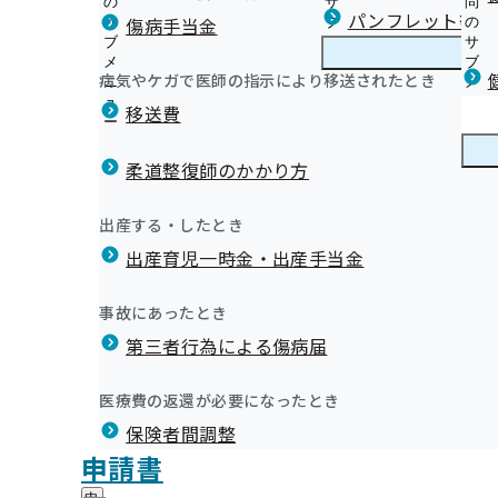
の
サ
問
岡山支部からのお知らせ
パンフレット等（
傷病手当金
サ
ブ
の
ブ
メ
サ
生活習慣病予防健診のご案内（ご本人）
メ
ニ
ブ
病気やケガで医師の指示により移送されたとき
岡山支部の健診・保健指導のご案内
ニ
ュ
岡
メ
特定健診のご案内（ご家族）
ュ
ー
山
ニ
移送費
おトクな集団健診のご案内（ご家族）
ー
支
ュ
健康保険委員とは？
特定保健指導のご案内（ご本人）
部
ー
健康保険委員
健
健康保険委員に関する届出書
特定保健指導のご案内（ご家族）
の
柔道整復師のかかり方
康
令和5年度「健康保険委員表彰式」を開催いたしました
健
定期健診の結果データをご提供ください
保
健活企業について（健康宣言事業）
令和6年度「健康保険委員表彰式」を開催いたしました
診
オンライン資格確認等システムによる特定健康診査情報
険
健康づくり
健
今月の健康ワンポイント
出産する・したとき
・
令和7年度「健康保険委員表彰式」を開催いたしました
委
生活習慣病予防健診実施機関の新規募集
康
上手な医療のかかり方
保
員
出産育児一時金・出産手当金
づ
令和8年度 被保険者に対する特定保健指導専門機関による
広報紙「協会けんぽ岡山（納入告知書同封リーフレット
健
【コラム】守ろう！自分の体<整形外科医>
の
く
広報
広
事業について
バー（毎月発行）
指
サ
【コラム】こころと健康<岡山産業保健総合支援センター
り
報
導
令和8年度 被保険者に対する特定保健指導継続的支援事
保険料率インセンティブ制度について
ブ
事故にあったとき
の
【コラム】健康な歯 健康な体＜森田学教授＞
の
の
メ
令和8年度 健診後の要治療者への医療機関受診勧奨事業
【広報】倉敷商工会議所との事業所合同訪問の実施につ
サ
【コラム】みんなで守ろう目と健康<岡山県眼科医会>
サ
統計情報
第三者行為による傷病届
ご
ニ
ブ
令和8年度 生活習慣病予備群に対する生活改善通知事業
【広報】岡山産業保健総合支援センター メンタルヘルス
ブ
案
【コラム】こころの健康を守るために〈岡山県精神科医
ュ
メ
令和8年度 糖尿病性腎症患者の重症化予防事業について
メ
個別訪問支援のご案内
内
【コラム】学ぼう！働く世代の睡眠〈福岡悦子先生〉
ー
所在地・連絡先
ニ
医療費の返還が必要になったとき
ニ
の
健康保険の記号・番号および保険者番号の確認方法
【広報】岡山産業保健総合支援センター ストレスチェッ
岡山支部について
岡
【コラム】薬にまつわるQ&A 薬剤師が解説します！〈
調達情報
ュ
ュ
サ
定期健康診断（事業者健診）結果データ提供勧奨業務の
パッケージのご案内
保険者間調整
山
ー
会〉
採用情報
ー
ブ
支
て
【広報】協会けんぽ GUIDE BOOKのご案内
評議会
申請書
【コラム】ドクターが教える 女性のための健康教室〈岡
個人情報保護
メ
部
情報公開
情
生活習慣病予防健診の受診勧奨業務委託について
【広報】岡山支部公式LINEについて
事務処理誤り
ニ
科医会〉
地方自治体及び関係団体との連携協定
に
報