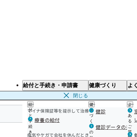
給付と手続き・申請書
健康づくり
よ
給付と手続き
健康づくり
よ
閉じる
給
健
よ
マイナ保険証等を提示して治療を受けるとき
付
康
健診
く
と
づ
あ
療養の給付
手
く
る
岡山支部
健診データの提供
続
り
ご
き
の
質
病気やケガで会社を休んだとき