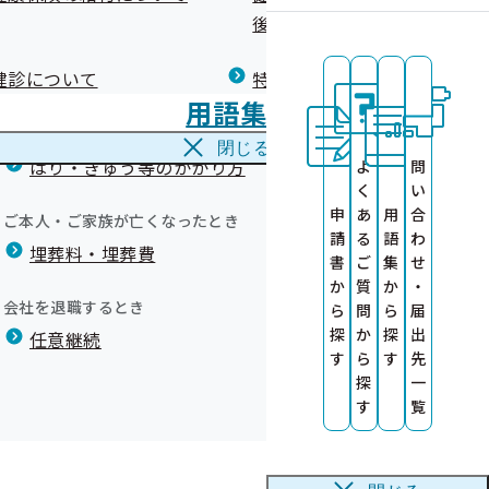
広報）
健康づくりコラム
後の健康保険）について
療養費
閉じる
健診について
特定保健指導について
海外で急な病気にかかり治療を受けたとき
用語集
海外療養費
閉じる
はり・きゅう等のかかり方
よ
問
く
い
の提供について
申
あ
用
合
ご本人・ご家族が亡くなったとき
請
る
語
わ
埋葬料・埋葬費
 健康サポート
）」バックナン
書
ご
集
せ
か
質
か
・
>
業について
会社を退職するとき
ら
問
ら
届
について
いて
探
か
探
出
任意継続
について
対策のための
す
ら
す
先
療センター〉
探
一
ク導入支援
す
覧
岡山県薬剤師
外部委託につい
山県産産婦人