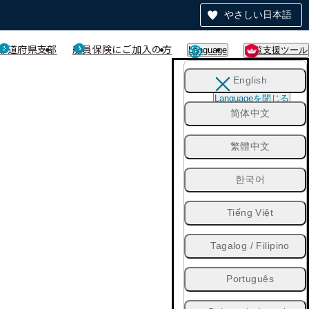
やさしい日本語
都道府県支部
船員保険にご加入の方
Language
閲覧支援ツール
English
Languageを閉じる
简体中文
繁體中文
한국어
Tiếng Việt
Tagalog / Filipino
Português