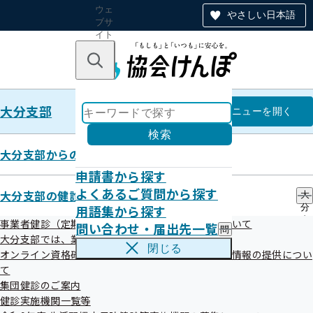
ウェ
やさしい日本語
ブサ
イト
全体
のナ
キーワードで探す
ビ
ゲー
ショ
大分支部
ン
大分支部
メニュー
を開く
検索
大分支部からのお知らせ
申請書から探す
バックナンバー第195号（令和7
よくあるご質問から探す
大分支部の健診・保健指導のご案内
大
用語集から探す
分
年4月25日配信）
支
事業者健診（定期健康診断）データの提供方法について
問い合わせ・届出先一覧
問
部
大分支部では、業務の一部を外部委託しています
い
の
閉じる
オンライン資格確認等システムによる特定健康診査情報の提供につい
合
健
令和07年05月30日

わ
て
診
せ
・
集団健診のご案内
・
保
健診実施機関一覧等
届
健