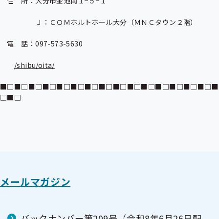
　住　所：大分市金池南１−５−１

　　　　　Ｊ：ＣＯＭホルトホール大分（ＭＮＣタウン２階）

　電　話：097-573-5630

/shibu/oita/
■□■□■□■□■□■□■□■□■□■□■□■□■□■□■□■
□■□
メールマガジン
バックナンバー第209号（令和8年6月26日配