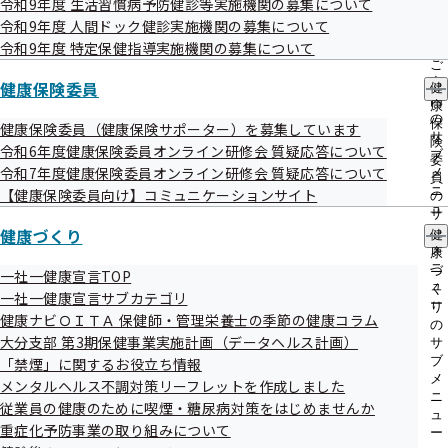
令和9年度 生活習慣病予防健診等実施機関の募集について
出
指
令和9年度 人間ドック健診実施機関の募集について
先
導
一
令和9年度 特定保健指導実施機関の募集について
の
覧
ご
の
案
健康保険委員
健
サ
◇◆◇◆◇◆◇◆◇◆◇◆◇◆◇◆◇◆◇◆◇◆

内
康
ブ
の
保
健康保険委員（健康保険サポーター）を募集しています
メ
サ
険
令和6年度健康保険委員オンライン研修会 質疑応答について
ニ
ブ
委
ュ
令和7年度健康保険委員オンライン研修会 質疑応答について
メ
員
ー
　協会けんぽ大分支部ＮＥＷＳ　第１９５号

ニ
【健康保険委員向け】コミュニケーションサイト
の
ュ
サ
ー
健康づくり
ブ
　　　令和７年４月２５日（金）発行

健
メ
康
ニ
づ
一社一健康宣言TOP
ュ
く
一社一健康宣言サブカテゴリ
ー
り
健康ナビＯＩＴＡ 保健師・管理栄養士の季節の健康コラム
◇◆◇◆◇◆◇◆◇◆◇◆◇◆◇◆◇◆◇◆◇◆

の
大分支部 第3期保健事業実施計画（データヘルス計画）
サ
ブ
「禁煙」に関するお役立ち情報
メ
メンタルヘルス不調対策リーフレットを作成しました
ニ
従業員の健康のために喫煙・糖尿病対策をはじめませんか
ュ
重症化予防事業の取り組みについて
ー