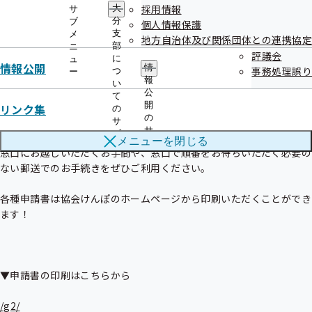
採用情報
大
サ
分
ブ
個人情報保護
支
メ
地方自治体及び関係団体との連携協定
部
ニ
評議会
に
＜協会けんぽの各種申請書はすべて郵送で提出可能です！＞

ュ
情報公開
情
事務処理誤り
つ
ー
報
い
公
て
開
リンク集
の
の
協会けんぽの給付金等の各種申請書は、すべて郵送で提出可能です。

サ
サ
ブ
メニューを
閉じる
ブ
メ
窓口にお越しいただくお手間や、窓口で順番をお待ちいただく必要の
メ
ニ
ない郵送でのお手続きをぜひご利用ください。

ニ
ュ
ュ
ー
ー
各種申請書は協会けんぽのホームページから印刷いただくことができ
ます！

▼申請書の印刷はこちらから

/g2/