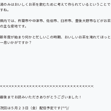
湯のみはおいしくお茶を飲むために考えて作られているということで
すね。

県内では、杵築市や中津市、佐伯市、臼杵市、豊後大野市などがお茶
の主な産地です。

新年度が始まり何かと忙しいこの時期、おいしいお茶を淹れてほっと
一息いかがですか？

+:+:+:+:+:+:+:+:+:+:+:+:+:+:+:+:+:+:+:+:+:+:+:+:+:+:+:+:+:+:+:+:

最後までお読みいただきありがとうございました！

次回は５月２３日（金）配信予定です(^^)/
