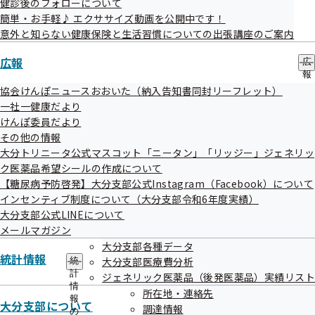
健診後のフォローについて
☆★　今月のクイズ！　★☆　----------------------------------

簡単・お手軽♪ エクササイズ動画を公開中です！
意外と知らない健康保険と生活習慣についての出張講座のご案内
広報
広
新茶の季節ですね。今回はお茶クイズといたしましょう。

報
の
協会けんぽニュースおおいた（納入告知書同封リーフレット）
お茶を飲むための容器である湯のみには取っ手がありません。

サ
一社一健康だより
ブ
けんぽ委員だより
メ
さて、湯のみに取っ手がないのはなぜでしょう。

その他の情報
ニ
ュ
大分トリニータ公式マスコット「ニータン」「リッジー」ジェネリッ
ー
ク医薬品希望シールの作成について
【糖尿病予防啓発】大分支部公式Instagram（Facebook）について
★クイズの答えは最後に！今月も最後までご覧ください★　--------

インセンティブ制度について（大分支部令和6年度実績）
大分支部公式LINEについて
メールマガジン
大分支部各種データ
統計情報
大分支部医療費分析
統
計
ジェネリック医薬品（後発医薬品）実績リスト
情
所在地・連絡先
報
大分支部について
調達情報
の
◇◆　１．知っておきたい！健康保険ガイド　◆◇
