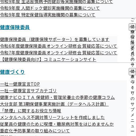
令和9年度 生活習慣病予防健診等実施機関の募集について
出
指
令和9年度 人間ドック健診実施機関の募集について
先
そのような状況から、
令和8年7月をもって、
大分県内の商工
導
一
令和9年度 特定保健指導実施機関の募集について
の
会議所等30か所の各種申請書の設置を廃止いたしました。
覧
ご
の
案
健康保険委員
健
サ
引き続き、健康保険の各種申請書をお求めの際は、協会けん
内
康
ブ
の
ぽ「ホームページからのダウンロード」または「電話でのご
保
健康保険委員（健康保険サポーター）を募集しています
メ
サ
険
令和6年度健康保険委員オンライン研修会 質疑応答について
ニ
用命」をご利用ください。
ブ
委
ュ
令和7年度健康保険委員オンライン研修会 質疑応答について
メ
員
ー
ニ
【健康保険委員向け】コミュニケーションサイト
の
ュ
サ
ー
健康づくり
ブ
健
メ
康
ニ
づ
一社一健康宣言TOP
ュ
く
一社一健康宣言サブカテゴリ
ー
り
健康ナビＯＩＴＡ 保健師・管理栄養士の季節の健康コラム
所在地・連絡先
の
大分支部 第3期保健事業実施計画（データヘルス計画）
サ
ブ
「禁煙」に関するお役立ち情報
メ
メンタルヘルス不調対策リーフレットを作成しました
ニ
協会けんぽ大分支部の所在地・連絡先
従業員の健康のために喫煙・糖尿病対策をはじめませんか
ュ
重症化予防事業の取り組みについて
ー