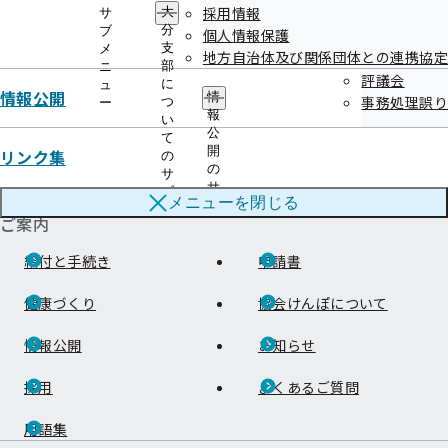
採用情報
大
サ
分
ブ
個人情報保護
支
メ
地方自治体及び関係団体との連携協定
部
ニ
評議会
に
ュ
情報公開
情
事務処理誤り
つ
ー
連絡先・アクセス
報
い
公
て
本部所在地
都道府県支部所在地
開
リンク集
の
の
サ
サ
ブ
メニューを
閉じる
ブ
メ
ご案内
メ
ニ
ニ
ュ
給付と手続き
ュ
申請書
ー
ー
健康づくり
協会けんぽについて
情報公開
お知らせ
採用
よくあるご質問
用語集