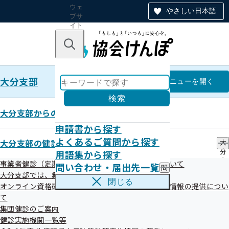
ウェ
やさしい日本語
ブサ
イト
全体
のナ
キーワードで探す
ビ
ゲー
ショ
大分支部
ン
大分支部
メニュー
を開く
検索
大分支部からのお知らせ
申請書から探す
大分県内の申請用紙設置場所
よくあるご質問から探す
大分支部の健診・保健指導のご案内
大
用語集から探す
分
支
事業者健診（定期健康診断）データの提供方法について
問い合わせ・届出先一覧
問
部
令和08年08月05日
大分支部では、業務の一部を外部委託しています
い
の
閉じる
オンライン資格確認等システムによる特定健康診査情報の提供につい
合
健
令和8年1月に「電子申請サービス」を開始し、「郵送するこ
わ
て
診
せ
との」手間/時間/費用をかけずに、オンラインで健康保険の
・
集団健診のご案内
・
保
健診実施機関一覧等
各種申請手続きを完了できるようになりました。
届
健