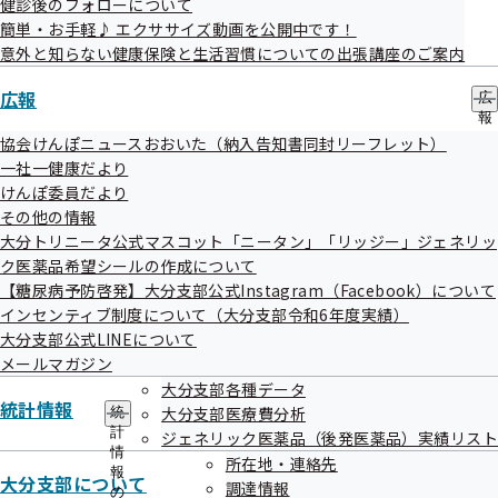
健診後のフォローについて
簡単・お手軽♪ エクササイズ動画を公開中です！
窓口のご案内
意外と知らない健康保険と生活習慣についての出張講座のご案内
広報
広
申請書の郵送先
報
の
協会けんぽニュースおおいた（納入告知書同封リーフレット）
サ
一社一健康だより
ブ
けんぽ委員だより
協会けんぽ大分支部へのアクセス方法
メ
その他の情報
ニ
ュ
大分トリニータ公式マスコット「ニータン」「リッジー」ジェネリッ
ー
ク医薬品希望シールの作成について
大分県内の申請用紙設置場所
【糖尿病予防啓発】大分支部公式Instagram（Facebook）について
インセンティブ制度について（大分支部令和6年度実績）
大分支部公式LINEについて
メールマガジン
協会けんぽTOP
都道府県支部
大分支部
大分支部について
大分支部各種データ
所在地・連絡先
大分県内の申請用紙設置場所
統計情報
大分支部医療費分析
統
計
ジェネリック医薬品（後発医薬品）実績リスト
情
所在地・連絡先
報
大分支部について
調達情報
の