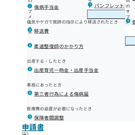
の
サ
問
奈良支部からのお知らせ
パンフレット等（
傷病手当金
サ
ブ
の
ブ
メ
サ
生活習慣病予防健診のご案内
メ
ニ
ブ
病気やケガで医師の指示により移送されたとき
奈良支部の健診・保健指導のご案内
ニ
ュ
奈
メ
人間ドック健診のご案内
会
ュ
ー
良
ニ
移送費
特定健康診査（特定健診）のご案内
ー
支
ュ
「健康保険委員」のご登録をお願いしています！
無料集団健診（特定健診＋無料オプション検査）のご案
部
ー
健康保険委員
健
令和７年度 健康保険委員表彰を実施しました
無料！健康サポート（特定保健指導）をご利用ください
の
柔道整復師のかかり方
康
健
定期健康診断（事業者健診）結果のご提供のお願い
保
奈良県歯科医師会「健口（けんこう）コラム」
診
生活習慣病予防健診実施機関の募集について
険
健康づくり
健
身近な病気 脂質異常症
出産する・したとき
・
委
被保険者の特定保健指導実施機関の募集について
康
「職場まるごと健康宣言」で職場の健康づくりをしまし
保
員
出産育児一時金・出産手当金
づ
定期健康診断（事業者健診）結果データを作成いただけ
協会けんぽなら健康だより（納入告知書同封リーフレッ
健
健康づくり促進ポスターをご利用ください！
の
く
広報
広
集について
奈良支部LINE公式アカウント友だち募集中！
指
サ
健康講座をご利用ください
り
報
導
健診実施機関一覧等
（一財）奈良県社会保険協会機関紙「社会保険なら」
ブ
事故にあったとき
の
「健康経営優良法人」認定制度にチャレンジしてみましょ
の
の
メ
「節目健診」「人間ドック健診」に関するよくあるご質
奈良新聞 健康経営「実践企業に学ぶ」
サ
奈良支部評議会を開催いたします
第３期保健事業実施計画（データヘルス計画）
サ
統計情報
第三者行為による傷病届
ご
ニ
ブ
「安価」・「安心」・「安全」のジェネリック医薬品
ブ
案
奈良支部の重症化予防事業
ュ
メ
メ
医療機関の皆様へ ～ジェネリック医薬品（後発医薬品）
内
支部別スコアリングレポート(奈良支部版)を作成しまし
ー
所在地・連絡先
ニ
医療費の返還が必要になったとき
ニ
の
奈良県内のジェネリック医薬品取り扱い薬局一覧
奈良支部について
奈
催することとなりましたのでお知らせいたします。
令和8年6月23日に上牧町にて健康経営セミナーを開催し
調達情報
ュ
ュ
サ
ジェネリック医薬品に関するアンケートの集計結果・分
保険者間調整
良
ー
令和8年8月7日に田原本町にて健康経営セミナーを開催
採用情報
ー
ブ
支
みんなで取り組もう！インセンティブ制度
評議会
申請書
令和8年9月8日に奈良市にて健康経営セミナーを開催し
個人情報保護
メ
部
情報公開
情
【事業所ご担当者様へ】退職する従業員様の退職後の健
事務処理誤り
ニ
地方自治体及び関係団体との連携協定
に
報