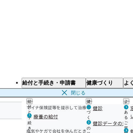
給付と手続き・申請書
健康づくり
よ
給付と手続き
健康づくり
よ
閉じる
給
健
よ
マイナ保険証等を提示して治療を受けるとき
付
康
健診
く
と
づ
あ
療養の給付
手
く
る
奈良支部
健診データの提供
続
り
ご
き
の
質
病気やケガで会社を休んだとき