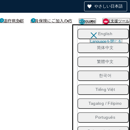
やさしい日本語
都道府県支部
船員保険にご加入の方
Language
閲覧支援ツール
English
Languageを閉じる
简体中文
繁體中文
한국어
Tiếng Việt
Tagalog / Filipino
Português