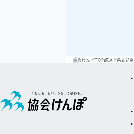
協会けんぽTOP
都道府県支部
奈