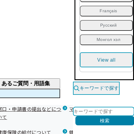
Français
Русский
Монгол хэл
View all
くあるご質問・用語集
キーワードで探す
くあるご質問
窓口・申請書の提出などにつ
医療費が高額になりそう・なったとき
健診を受けた後の健康づくり
マイナ保険証等関連について
いて
限度額適用認定・高額療養費・高額介護合算
検索
について
健康宣言（コラボヘルス）
健康保険の給付について
健康保険任意継続制度（退職
医療費の全額を負担したとき