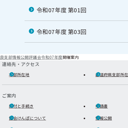
令和07年度 第01回
令和07年度 第03回
良支部
情報公開
評議会
令和07年度
開催案内
連絡先・アクセス
本部所在地
都道府県支部所
ご案内
給付と手続き
申請書
協会けんぽについて
情報公開