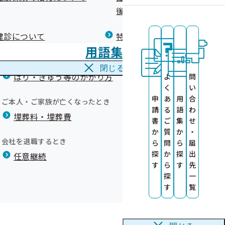
広報）
健康づくりコラム
後の健康保険）について
療養費
閉じる
健診について
特定保健指導について
海外で急な病気にかかり治療を受けたとき
用語集
海外療養費
内
閉じる
はり・きゅう等のかかり方
よ
問
く
い
申
あ
用
合
ご本人・ご家族が亡くなったとき
請
る
語
わ
ょう！
埋葬料・埋葬費
る健診機関の募
ト）
書
ご
集
せ
か
質
か
・
会社を退職するとき
ら
問
ら
届
う!!
問
探
か
探
出
任意継続
す
ら
す
先
実績リスト～
探
一
た
す
覧
ます
析について
します
ます
康保険について