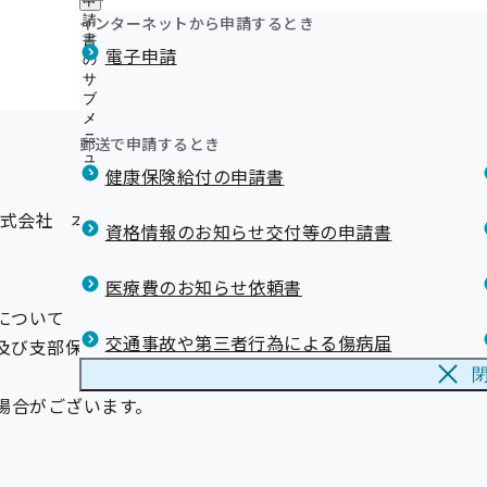
申
医療機関の適正受診にご協力ください
ュ
つ
公
インターネットから申請するとき
請
ー
医療費節約のポイント
い
開
リンク集
書
電子申請
て
健康保険の記号変換
の
4：00から16：00（受付は13:30より行います）
の
の
地域医療に関するアンケートの集計結果について
サ
サ
サ
ブ
ブ
マイナンバーカードの健康保険証利用について
ブ
メ
メ
メールマガジン
メ
ニ
ニ
郵送で申請するとき
ニ
ュ
ュ
ュ
健康保険給付の申請書
ー
ー
ー
事株式会社 本社４階
資格情報のお知らせ交付等の申請書
医療費のお知らせ依頼書
について
交通事故や第三者行為による傷病届
及び支部保険者機能強化予算の策定に向けた意見交換
場合がございます。