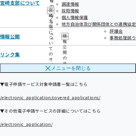
報
宮崎支部について
調達情報
の
≪「電子申請サービス」の開始について≫

採用情報
宮
サ
崎
個人情報保護
ブ
支
メ
この度、協会けんぽでは、「紙」の申請書によって行われている各種
地方自治体及び関係団体との連携協定
部
ニ
手続きについて、ご自宅や職場のパソコン、スマートフォンを利用し
評議会
に
ュ
情報公開
情
て申請することができる「電子申請サービス」を令和８年１月13日
事務処理誤り
つ
ー
報
い
より開始します。「郵送すること」の手間・時間・費用をかけずに、
公
て
オンラインで各種申請手続きが可能となりますので、ぜひ「電子申請
開
リンク集
の
サービス」をご利用ください！

の
サ
サ
ブ
メニューを
閉じる
ブ
メ
メ
ニ
ニ
ュ
▼電子申請サービス対象申請書一覧はこちら

ュ
ー
ー
/electronic_application/covered_applications/
▼その他電子申請サービスの詳細についてはこちら

/electronic_application/