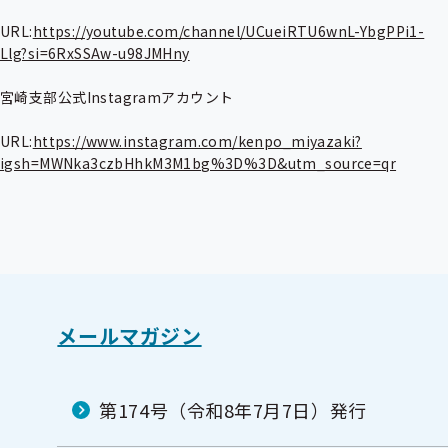
URL:
https://youtube.com/channel/UCueiRTU6wnL-YbgPPi1-
Llg?si=6RxSSAw-u98JMHny
宮崎支部公式Instagramアカウント

URL:
https://www.instagram.com/kenpo_miyazaki?
igsh=MWNka3czbHhkM3M1bg%3D%3D&utm_source=qr
メールマガジン
第174号（令和8年7月7日）発行