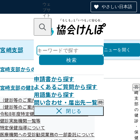
ウェ
やさしい日本語
ブサ
イト
全体
のナ
キーワードで探す
ビ
ゲー
ショ
宮崎支部
ン
宮崎支部
メニュー
を開く
検索
宮崎支部からのお知らせ
申請書から探す
第167号（令和7年12月5日)発行
よくあるご質問から探す
宮崎支部の健診・保健指導のご案内
宮
用語集から探す
崎
支
（健診等のご案内）ご本人（被保険者）さま
問い合わせ・届出先一覧
問
部
令和07年12月10日

（健診等のご案内）ご家族（被扶養者）さま
い
の
閉じる
令和8年度特定健診（集団健診）のお知らせ
合
健
わ
健診実施機関一覧等
診
せ
・
特定保健指導について
・
保
医療機関への受診勧奨業務の一部委託について
届
健
令和7年12月5日配信　メルマガ（１６７号）
