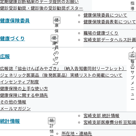
定期健康診断結果のデータ提供のお願い
出
指
健診受診勧奨・健診後の受診勧奨ポスター
先
導
＜目次＞

一
健康保険委員について
の
覧
健康保険委員
ご
健
健康保険委員表彰について
の
案
康
【宮崎支部からのお知らせ】

サ
内
保
職場の健康づくり
ブ
の
険
健康づくり
健
宮崎支部データヘルス計画
≪「電子申請サービス」の開始について≫

メ
サ
委
康
ニ
ブ
員
づ
ュ
≪健康保険委員表彰について≫

メ
の
く
広報
広
ー
ニ
サ
り
報
ュ
ブ
の
≪被扶養者資格再確認のご提出について≫

の
広報誌「協会けんぽみやざき」（納入告知書同封リーフレット）
ー
メ
サ
サ
ジェネリック医薬品（後発医薬品）実績リストの掲載について
ニ
ブ
ブ
≪令和7年度集団健診のご案内について≫

ュ
インセンティブ制度
メ
メ
ー
ニ
健康保険の上手な使い方
ニ
≪宮崎支部公式LINE友だち募集中≫

ュ
ュ
健康保険に関する申請先
ー
ー
その他の情報
メールマガジン
宮崎支部 統計情報
統計情報
統
宮崎支部医療費分析豆知識
計
情
所在地・連絡先