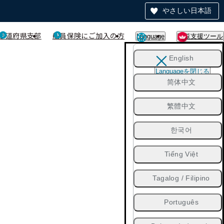
やさしい日本語
都道府県支部
船員保険にご加入の方
Language
閲覧支援ツール
English
Languageを閉じる
简体中文
繁體中文
한국어
Tiếng Việt
Tagalog / Filipino
Português