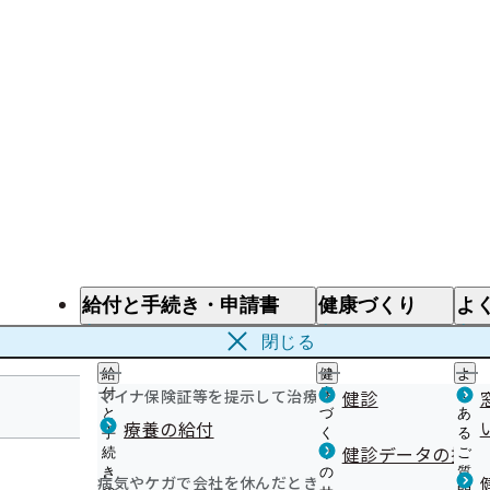
給付と手続き・申請書
健康づくり
よ
給付と手続き
健康づくり
よ
閉じる
給
健
よ
マイナ保険証等を提示して治療を受けるとき
付
康
健診
く
と
づ
あ
療養の給付
手
く
る
宮崎支部
健診データの提供
続
り
ご
き
の
質
病気やケガで会社を休んだとき