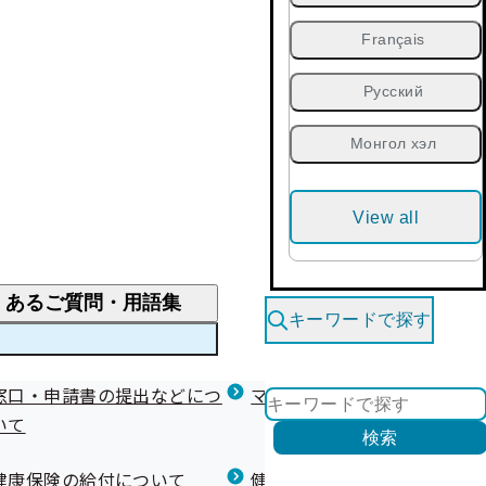
Français
Русский
Монгол хэл
View all
くあるご質問・用語集
キーワードで探す
くあるご質問
窓口・申請書の提出などにつ
医療費が高額になりそう・なったとき
健診を受けた後の健康づくり
マイナ保険証等関連について
いて
限度額適用認定・高額療養費・高額介護合算
検索
について
健康宣言（コラボヘルス）
健康保険の給付について
健康保険任意継続制度（退職
医療費の全額を負担したとき