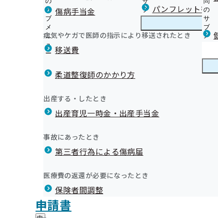
の
サ
問
宮崎支部からのお知らせ
パンフレット等（
傷病手当金
サ
ブ
の
ブ
メ
サ
（健診等のご案内）ご本人（被保険者）さま
メ
ニ
ブ
病気やケガで医師の指示により移送されたとき
宮崎支部の健診・保健指導のご案内
ニ
ュ
宮
メ
（健診等のご案内）ご家族（被扶養者）さま
ュ
ー
崎
ニ
移送費
令和8年度特定健診（集団健診）のお知らせ
ー
支
ュ
健康保険委員について
健診実施機関一覧等
部
ー
健康保険委員
健
健康保険委員表彰について
特定保健指導について
の
柔道整復師のかかり方
康
健
医療機関への受診勧奨業務の一部委託について
保
職場の健康づくり
診
定期健康診断結果のデータ提供のお願い
険
健康づくり
健
宮崎支部データヘルス計画
出産する・したとき
・
委
健診受診勧奨・健診後の受診勧奨ポスター
康
保
員
出産育児一時金・出産手当金
づ
広報誌「協会けんぽみやざき」（納入告知書同封リーフ
健
の
く
広報
広
ジェネリック医薬品（後発医薬品）実績リストの掲載に
指
サ
り
報
導
インセンティブ制度
ブ
事故にあったとき
の
の
の
宮崎支部 統計情報
メ
健康保険の上手な使い方
サ
会を開催いたします
サ
統計情報
第三者行為による傷病届
ご
統
宮崎支部医療費分析豆知識
ニ
ブ
健康保険に関する申請先
ブ
案
計
ュ
メ
メ
その他の情報
内
情
ー
所在地・連絡先
ニ
医療費の返還が必要になったとき
ニ
の
メールマガジン
報
宮崎支部について
宮
調達情報
ュ
ュ
サ
の
保険者間調整
崎
ー
採用情報
ー
知らせいたします。
ブ
サ
支
評議会
申請書
個人情報保護
メ
ブ
部
情報公開
情
事務処理誤り
ニ
メ
地方自治体及び関係団体との連携協定
に
報