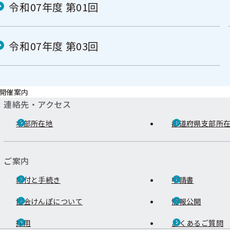
令和07年度 第01回
令和07年度 第03回
開催案内
連絡先・アクセス
本部所在地
都道府県支部所
ご案内
給付と手続き
申請書
協会けんぽについて
情報公開
採用
よくあるご質問