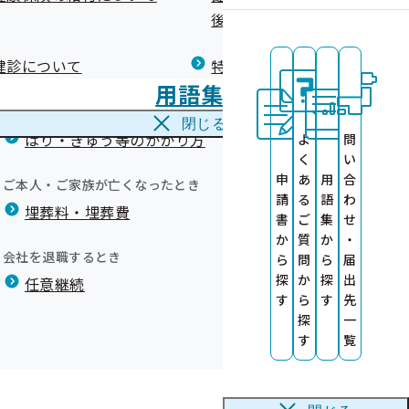
広報）
健康づくりコラム
後の健康保険）について
療養費
閉じる
健診について
特定保健指導について
海外で急な病気にかかり治療を受けたとき
用語集
海外療養費
閉じる
はり・きゅう等のかかり方
よ
問
く
い
申
あ
用
合
ご本人・ご家族が亡くなったとき
請
る
語
わ
埋葬料・埋葬費
レット）
書
ご
集
せ
ついて
か
質
か
・
会社を退職するとき
ら
問
ら
届
探
か
探
出
任意継続
す
ら
す
先
探
一
す
覧