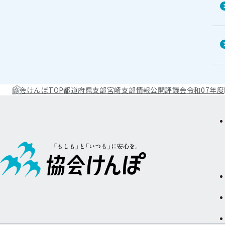
協会けんぽTOP
都道府県支部
宮崎支部
情報公開
評議会
令和07年度