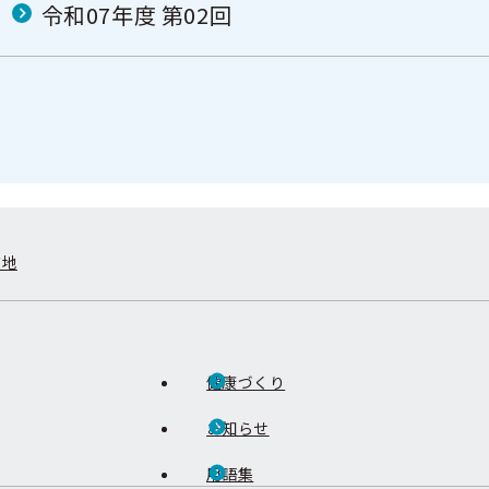
令和07年度 第02回
在地
健康づくり
お知らせ
用語集