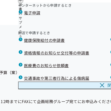
申
ュ
ニ
つ
公
インターネットから申請するとき
請
ー
ュ
い
開
リンク集
書
ー
電子申請
て
の
の
の
サ
サ
サ
ブ
ブ
ブ
メ
メ
メ
ニ
ニ
郵送で申請するとき
ニ
ュ
ュ
ュ
健康保険給付の申請書
ー
ー
ー
資格情報のお知らせ交付等の申請書
医療費のお知らせ依頼書
予算（案）について
交通事故や第三者行為による傷病届
）12時までにFAXにて企画総務グループ宛てにお申込みくだ