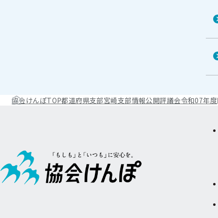
協会けんぽTOP
都道府県支部
宮崎支部
情報公開
評議会
令和07年度