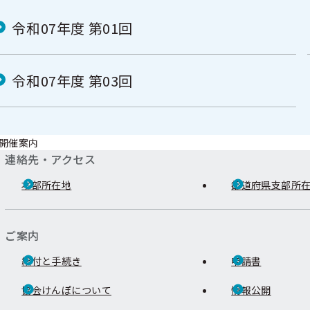
令和07年度 第01回
令和07年度 第03回
開催案内
連絡先・アクセス
本部所在地
都道府県支部所
ご案内
給付と手続き
申請書
協会けんぽについて
情報公開