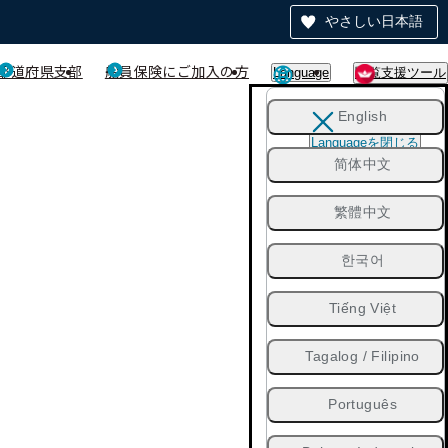
やさしい日本語
都道府県支部
船員保険にご加入の方
Language
閲覧支援ツール
English
Languageを閉じる
简体中文
繁體中文
한국어
Tiếng Việt
Tagalog / Filipino
Português