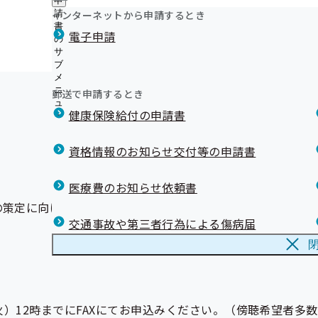
申
ュ
ニ
つ
公
インターネットから申請するとき
請
ー
ュ
い
開
リンク集
書
ー
電子申請
て
の
の
の
サ
サ
サ
ブ
ブ
ブ
メ
メ
メ
ニ
ニ
郵送で申請するとき
ニ
ュ
ュ
ュ
健康保険給付の申請書
ー
ー
ー
資格情報のお知らせ交付等の申請書
医療費のお知らせ依頼書
の策定に向けた意見交換
交通事故や第三者行為による傷病届
火）12時までにFAXにてお申込みください。（傍聴希望者