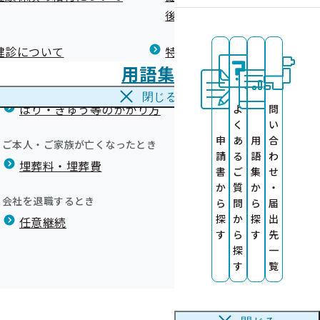
広報）
健康づくりコラム
後の健康保険）について
療養費
閉じる
健診について
特定保健指導について
海外で急な病気にかかり治療を受けたとき
用語集
海外療養費
閉じる
はり・きゅう等のかかり方
よ
問
く
い
申
あ
用
合
ご本人・ご家族が亡くなったとき
請
る
語
わ
埋葬料・埋葬費
レット）
書
ご
集
せ
ついて
か
質
か
・
会社を退職するとき
ら
問
ら
届
探
か
探
出
任意継続
す
ら
す
先
探
一
す
覧