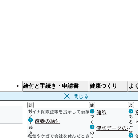
給付と手続き・申請書
健康づくり
よ
給付と手続き
健康づくり
よ
閉じる
給
健
よ
マイナ保険証等を提示して治療を受けるとき
付
康
健診
く
と
づ
あ
療養の給付
手
く
る
宮崎支部
健診データの提供
続
り
ご
き
の
質
病気やケガで会社を休んだとき