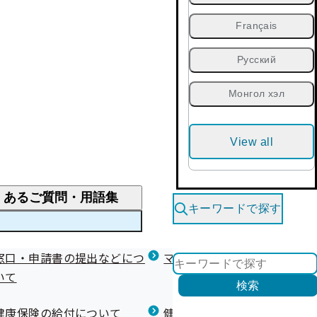
Français
Русский
Монгол хэл
View all
くあるご質問・用語集
キーワードで探す
くあるご質問
窓口・申請書の提出などにつ
医療費が高額になりそう・なったとき
健診を受けた後の健康づくり
マイナ保険証等関連について
いて
限度額適用認定・高額療養費・高額介護合算
検索
について
健康宣言（コラボヘルス）
健康保険の給付について
健康保険任意継続制度（退職
医療費の全額を負担したとき