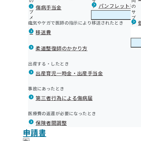
の
サ
問
宮崎支部からのお知らせ
パンフレット等（
傷病手当金
サ
ブ
の
ブ
メ
サ
（健診等のご案内）ご本人（被保険者）さま
メ
ニ
ブ
病気やケガで医師の指示により移送されたとき
宮崎支部の健診・保健指導のご案内
ニ
ュ
宮
メ
（健診等のご案内）ご家族（被扶養者）さま
ュ
ー
崎
ニ
移送費
令和8年度特定健診（集団健診）のお知らせ
ー
支
ュ
健康保険委員について
健診実施機関一覧等
部
ー
健康保険委員
健
健康保険委員表彰について
特定保健指導について
の
柔道整復師のかかり方
康
健
医療機関への受診勧奨業務の一部委託について
保
職場の健康づくり
診
定期健康診断結果のデータ提供のお願い
険
健康づくり
健
宮崎支部データヘルス計画
出産する・したとき
・
委
健診受診勧奨・健診後の受診勧奨ポスター
康
保
員
出産育児一時金・出産手当金
づ
広報誌「協会けんぽみやざき」（納入告知書同封リーフ
健
の
く
広報
広
ジェネリック医薬品（後発医薬品）実績リストの掲載に
指
サ
り
報
導
インセンティブ制度
ブ
事故にあったとき
の
の
の
宮崎支部 統計情報
メ
健康保険の上手な使い方
サ
会を開催いたします
サ
統計情報
第三者行為による傷病届
ご
統
宮崎支部医療費分析豆知識
ニ
ブ
健康保険に関する申請先
ブ
案
計
ュ
メ
メ
その他の情報
内
情
ー
所在地・連絡先
ニ
医療費の返還が必要になったとき
ニ
の
メールマガジン
報
宮崎支部について
宮
調達情報
ュ
ュ
サ
の
保険者間調整
崎
ー
採用情報
ー
知らせいたします。
ブ
サ
支
評議会
申請書
個人情報保護
メ
ブ
部
情報公開
情
事務処理誤り
ニ
メ
地方自治体及び関係団体との連携協定
に
報