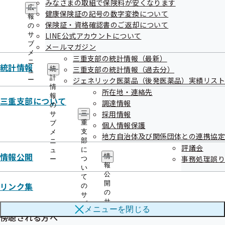
議題
みなさまの取組で保険料が安くなります
ー
広
健康保険証の記号の数字変換について
令和6年度三重支部保険料率について
報
保険証・資格確認書のご返却について
の
令和6年度三重支部事業計画（案）及び令和6年度支部
サ
LINE公式アカウントについて
保険者機能強化予算（案）について
ブ
メールマガジン
メ
インセンティブ制度に係る令和4年度実績等について
三重支部の統計情報（最新）
ニ
統計情報
議題については変更となる場合がございます。
三重支部の統計情報（過去分）
統
ュ
計
ジェネリック医薬品（後発医薬品）実績リスト
ー
情
所在地・連絡先
報
三重支部について
傍聴方法
調達情報
の
傍聴を希望される方は、1月12日（金曜日）17時までに、企
採用情報
三
サ
重
ブ
個人情報保護
画総務グループ（TEL:059-225-3311）あてにお電話いただ
支
メ
地方自治体及び関係団体との連携協定
き、「傍聴申込書」をFAX等でご送付ください。
部
ニ
評議会
に
ュ
（傍聴希望多数の場合、抽選となることがあります。傍聴が
情報公開
情
事務処理誤り
つ
ー
報
できない方にはご連絡申し上げます。）
い
公
て
開
傍聴申込書
リンク集
の
の
サ
サ
ブ
メニューを
閉じる
ブ
メ
傍聴される方へ
メ
ニ