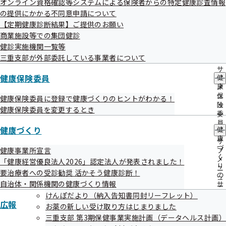
令和5年度 第3回三重支部評議会を開催い
オンライン資格確認等システムによる保険者からの特定健康診査情報
出
指
たします
の提供にかかる不同意申請について
先
導
一
【定期健康診断結果】ご提供のお願い
の
覧
ご
商業施設等での集団健診
の
令和6年1月4日
案
健診実施機関一覧等
サ
内
標記について、次のとおり開催することとなりましたのでお
三重支部が外部委託している事業者について
ブ
の
メ
知らせいたします。
サ
ニ
健康保険委員
健
ブ
ュ
康
メ
ー
保
ニ
健康保険委員に登録で健康づくりのヒントがわかる！
険
ュ
健康保険委員を変更するとき
委
ー
日時
員
健康づくり
健
の
令和6年1月17日（水曜日）9：30～11：30
康
サ
づ
健康事業所宣言
ブ
く
メ
「健康経営優良法人2026」認定法人が発表されました！
り
場所
ニ
要治療者への受診勧奨 活かそう健康診断！
の
ュ
全国健康保険協会 三重支部 6階会議室（三重県津市栄町
自治体・関係機関の健康づくり情報
サ
ー
ブ
4-255 津栄町三交ビル）
けんぽだより（納入告知書同封リーフレット）
広報
メ
お薬の新しい受け取り方はじまりました
ニ
三重支部 第3期保健事業実施計画（データヘルス計画）
ュ