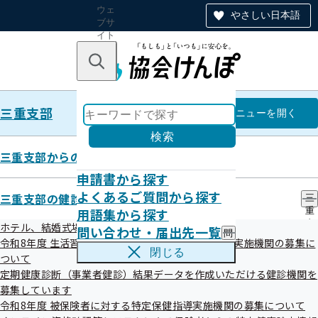
ウェ
やさしい日本語
ブサ
イト
全体
のナ
キーワードで探す
ビ
ゲー
ショ
三重支部
ン
三重支部
メニュー
を開く
検索
三重支部からのお知らせ
申請書から探す
令和5年度 第3回三重支部評議会
よくあるご質問から探す
三重支部の健診・保健指導のご案内
三
開催案内
用語集から探す
重
支
ホテル、結婚式場等での集団健診（女性限定）
問い合わせ・届出先一覧
問
部
令和8年度 生活習慣病予防健診及び人間ドック健診実施機関の募集に
い
の
閉じる
ついて
合
健
わ
定期健康診断（事業者健診）結果データを作成いただける健診機関を
診
せ
・
募集しています
・
保
令和8年度 被保険者に対する特定保健指導実施機関の募集について
届
健