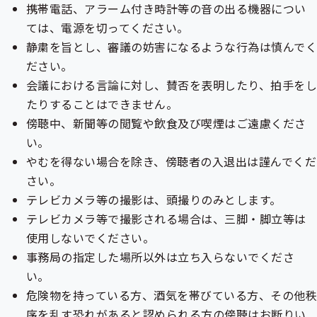
ニ
携帯電話、アラーム付き時計等の音の出る機器につい
ュ
ュ
ー
ては、電源を切ってください。
ー
静粛を旨とし、審議の妨害になるような行為は慎んで
ださい。
会議における言論に対し、賛否を表明したり、拍手をし
たりすることはできません。
傍聴中、新聞等の閲覧や飲食及び喫煙はご遠慮くださ
い。
やむを得ない場合を除き、傍聴者の入退出は謹んでくだ
さい。
テレビカメラ等の撮影は、頭撮りのみとします。
テレビカメラ等で撮影される場合は、三脚・脚立等は
使用しないでください。
事務局の指定した場所以外は立ち入らないでくださ
い。
危険物を持っている方、酒気を帯びている方、その他秩
序を乱す恐れがあると認められる方の傍聴はお断りい