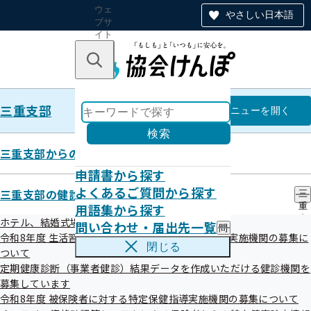
ウェ
やさしい日本語
ブサ
イト
全体
のナ
キーワードで探す
ビ
ゲー
ショ
三重支部
ン
三重支部
メニュー
を開く
検索
三重支部からのお知らせ
申請書から探す
令和5年度 第3回三重支部評議会
よくあるご質問から探す
三重支部の健診・保健指導のご案内
三
資料
用語集から探す
重
支
ホテル、結婚式場等での集団健診（女性限定）
問い合わせ・届出先一覧
問
部
令和8年度 生活習慣病予防健診及び人間ドック健診実施機関の募集に
い
の
令和6年1月17日（水）に三重支部評議会を開催いたしまし
閉じる
ついて
合
健
た。
わ
定期健康診断（事業者健診）結果データを作成いただける健診機関を
診
せ
・
募集しています
資料につきましては、次をご参照ください。
・
保
令和8年度 被保険者に対する特定保健指導実施機関の募集について
届
健