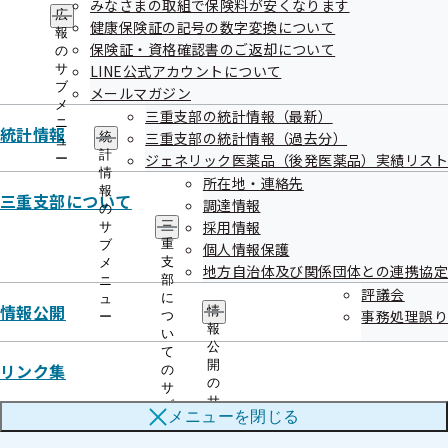
みなさまの取組で保険料が安くなります
ー
広
健康保険証の記号の数字変換について
報
保険証・資格確認書のご返却について
の
サ
LINE公式アカウントについて
ブ
メールマガジン
関連情報
メ
三重支部の統計情報（最新）
ニ
統計情報
三重支部の統計情報（過去分）
統
ュ
計
ジェネリック医薬品（後発医薬品）実績リスト
ー
令和5年度 第3回三重支部評議会
情
所在地・連絡先
報
三重支部について
調達情報
の
令和06年01月17日開催
採用情報
三
サ
重
ブ
個人情報保護
開催案内
資料
支
メ
地方自治体及び関係団体との連携協定
部
ニ
議事録
評議会
に
ュ
情報公開
情
事務処理誤り
つ
ー
報
い
公
て
開
リンク集
の
の
サ
サ
ブ
メニューを
閉じる
ブ
メ
メ
ニ