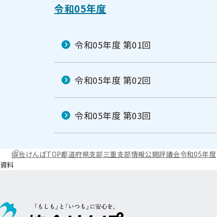
ニ
令和05年度
ュ
ュ
ー
ー
令和05年度 第01回
令和05年度 第02回
令和05年度 第03回
協会けんぽTOP
都道府県支部
三重支部
情報公開
評議会
令和05年度
資料