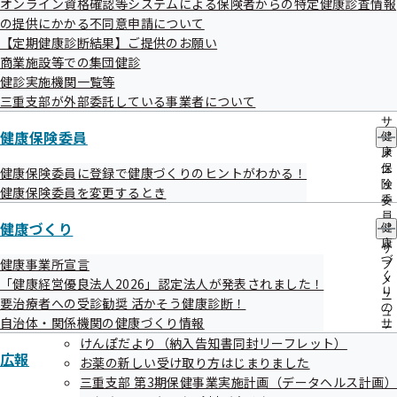
オンライン資格確認等システムによる保険者からの特定健康診査情報
出
指
の提供にかかる不同意申請について
先
導
一
【定期健康診断結果】ご提供のお願い
の
覧
ご
商業施設等での集団健診
の
案
健診実施機関一覧等
令和5年度 第3回三重支部評議会 資料
サ
内
三重支部が外部委託している事業者について
ブ
の
メ
サ
ニ
健康保険委員
健
ブ
令和5年度第3回三重支部評議会議事次第
ュ
康
メ
ー
保
ニ
健康保険委員に登録で健康づくりのヒントがわかる！
資料１．令和6年度三重支部保険料率について
険
ュ
健康保険委員を変更するとき
委
ー
資料２．令和6年度三重支部事業計画（案）及び令和6年
員
健康づくり
健
度支部保険者機能強化予算（案）について
の
康
サ
づ
健康事業所宣言
ブ
資料３. インセンティブ制度に係る令和4年度実績等につ
く
メ
「健康経営優良法人2026」認定法人が発表されました！
いて
り
ニ
要治療者への受診勧奨 活かそう健康診断！
の
ュ
自治体・関係機関の健康づくり情報
サ
評議会配布資料等については、当時の資料番号・日付が
ー
ブ
けんぽだより（納入告知書同封リーフレット）
記載されている場合があります。ご了承ください。
広報
メ
お薬の新しい受け取り方はじまりました
ニ
三重支部 第3期保健事業実施計画（データヘルス計画）
ュ