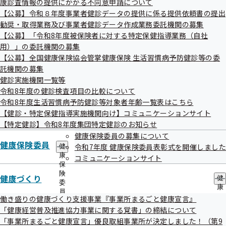
第84回香川支部評議会を開催いたします
康診査情報の提供にかかる不同意申請について
出
指
【公募】令和８年度事業者健診データの提供に係る提供依頼書の提出
先
導
一
勧奨・取得業務及び事業者健診データ作成業務委託機関の募集
の
標記について、次のとおり開催することとなりましたのでお
覧
ご
【公募】「令和8年度被保険者に対する特定保健指導業務（自社
の
知らせいたします。
案
用）」の委託機関の募集
サ
内
【公募】全国健康保険協会管掌健康保険 生活習慣病予防健診等の委
ブ
の
メ
託機関の募集
サ
ニ
ブ
健診実施機関一覧等
ュ
メ
令和8年度の健診検査項目の比較について
日時
ー
ニ
令和8年度生活習慣病予防健診等対象者年齢一覧表はこちら
ュ
令和7年10月22日（水）10時～12時
【健診・特定保健指導実施機関向け】コミュニケーションサイト
ー
【特定健診】令和8年度集団特定健診のお知らせ
健康保険委員の募集について
場所
健康保険委員
令和7年度 健康保険委員表彰式を開催しました
健
全国健康保険協会香川支部 会議室
康
コミュニケーションサイト
保
高松市鍛冶屋町3 香川三友ビル7階
険
健康づくり
健
委
康
員
づ
議題
働き盛りの健康づくり支援事業『事業所まるごと健康宣言』
の
く
「健康経営普及推進協力事業に関する覚書」の締結について
サ
2026（令和8）年度 保険料率について
り
ブ
「事業所まるごと健康宣言」優良取組事業所が決定しました！（第9
の