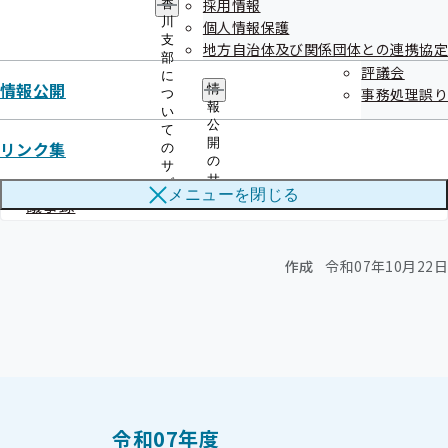
採用情報
香
ュ
関連情報
川
個人情報保護
ー
支
地方自治体及び関係団体との連携協定
部
評議会
に
情報公開
第84回香川支部評議会
情
事務処理誤り
つ
報
い
公
て
令和07年10月22日開催
開
リンク集
の
の
サ
開催案内
資料
サ
ブ
メニューを
閉じる
ブ
議事録
メ
メ
ニ
ニ
ュ
ュ
ー
作成
令和07年10月22日
ー
令和07年度