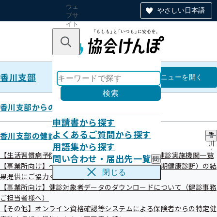
ウェ
やさしい日本語
ブサ
イト
全体
のナ
キーワードで探す
ビ
ゲー
ショ
香川支部
ン
香川支部
メニュー
を開く
検索
香川支部からのお知らせ
申請書から探す
第84回香川支部評議会
よくあるご質問から探す
香川支部の健診・保健指導のご案内
香
開催案内
用語集から探す
川
支
【生活習慣病予防健診】令和8年度生活習慣病予防健診実施機関一覧
問い合わせ・届出先一覧
問
部
【事業所向け】～事業主の皆様へ～事業者健診（定期健康診断）の結
い
の
閉じる
果提供にご協力ください。
合
健
わ
【事業所向け】健診対象者データのダウンロードについて（健診事務
診
せ
・
ご担当者様へ）
・
保
【その他】オンライン資格確認等システムによる保険者からの特定健
届
健