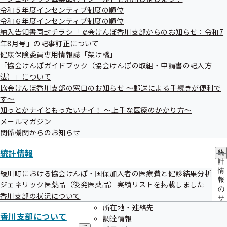
メ
令和５年度インセンティブ制度の順位
傍聴方法についての詳細、傍聴申込書は別紙をご覧くださ
ニ
ュ
令和６年度インセンティブ制度の順位
い。
ー
納入告知書同封チラシ「協会けんぽ香川支部からのお知らせ：令和7
傍聴申込書
年8月号」の記事訂正について
健康保険委員専用情報誌「架け橋」
「協会けんぽガイドブック（協会けんぽの取組・申請書の記入方
担当
法）」について
全国健康保険協会香川支部
協会けんぽ香川支部の窓口のお知らせ ～郵送による手続きが便利で
す～
企画総務グループ 担当：井上
知っとかナイともったいナイ！ ～上手な医療のかかり方～
電話：087-811-0570（自動音声④にてご案内しておりま
メールマガジン
す。）
関係機関からのお知らせ
FAX：087-811-4550
統計情報
統
計
情
綾川町における協会けんぽ・国保加入者の医療費と健診結果分析
報
ジェネリック医薬品（後発医薬品）実績リストを掲載しました
の
香川支部の状況について
サ
所在地・連絡先
ブ
香川支部について
メ
調達情報
ニ