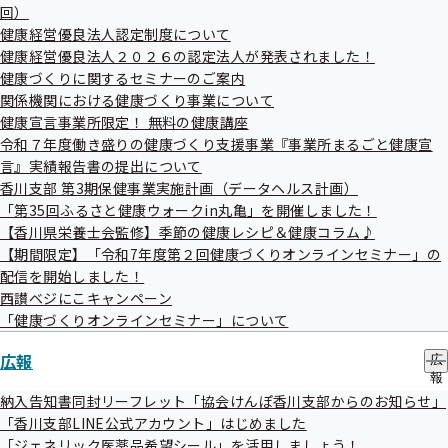
2026（令和8）年度 香川支部の課題を踏まえた支部
メ
回）
サ
ニ
事業計画・支部保険者機能強化予算の検討について
ブ
健康経営優良法人認定制度について
ュ
メ
2025（令和7）年度 支部事業報告（上半期）につい
健康経営優良法人２０２６の認定法人が発表されました！
ー
ニ
健康づくりに関するセミナーのご案内
て
ュ
関係機関における健康づくり事業について
ー
2025（令和7）年度 香川支部保険者機能強化予算の
健康宣言事業所限定！ 無料の健康講座
変更について
令和７年度働き盛りの健康づくり支援事業『事業所まるごと健康宣
協会けんぽ香川支部の概要
言』実績報告書の提出について
香川支部 第3期保健事業実施計画（データヘルス計画）
議題については変更となる場合がございます。
「第35回ふるさと健康ウォークin丸亀」を開催しました！
【香川県栄養士会監修】季節の健康レシピ＆健康コラム♪
傍聴方法
【期間限定】「令和7年度第２回健康づくりオンラインセミナー」の
配信を開始しました！
傍聴を希望される方は、10月15日（水）正午までに「第84
西讃ベジにこキャンペーン
回香川支部評議会」傍聴申込書に必要事項を記入のうえ、
「健康づくりオンラインセミナー」について
FAXでお申し込みください。
広報
会場の制約上、先着順にて定員に達し次第、締め切り
広
報
とさせていただきます。
の
納入告知書同封リーフレット「協会けんぽ香川支部からのお知らせ」
傍聴決定者には、改めてこちらからご連絡差し上げま
サ
「香川支部LINE公式アカウント」はじめました
ブ
す。
「ジェネリック医薬品希望シール」を活用しましょう！