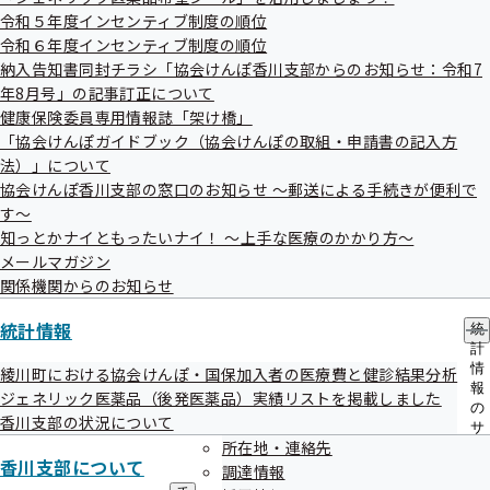
メ
担当
令和５年度インセンティブ制度の順位
ニ
全国健康保険協会香川支部
ュ
令和６年度インセンティブ制度の順位
ー
企画総務グループ 担当：阪上
納入告知書同封チラシ「協会けんぽ香川支部からのお知らせ：令和7
年8月号」の記事訂正について
電話：087-811-0570（自動音声④にてご案内しておりま
健康保険委員専用情報誌「架け橋」
す。）
「協会けんぽガイドブック（協会けんぽの取組・申請書の記入方
FAX：087-811-4550
法）」について
協会けんぽ香川支部の窓口のお知らせ ～郵送による手続きが便利で
す～
知っとかナイともったいナイ！ ～上手な医療のかかり方～
メールマガジン
関係機関からのお知らせ
統計情報
統
計
関連情報
情
綾川町における協会けんぽ・国保加入者の医療費と健診結果分析
報
ジェネリック医薬品（後発医薬品）実績リストを掲載しました
の
香川支部の状況について
サ
第83回香川支部評議会
所在地・連絡先
ブ
香川支部について
メ
調達情報
ニ