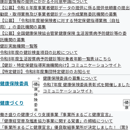
第83回香川支部評議会を開催いたします
康診査情報の提供にかかる不同意申請について
出
指
【公募】令和８年度事業者健診データの提供に係る提供依頼書の提出
先
導
一
勧奨・取得業務及び事業者健診データ作成業務委託機関の募集
の
標記について、次のとおり開催することとなりましたのでお
覧
ご
【公募】「令和8年度被保険者に対する特定保健指導業務（自社
の
知らせいたします。
案
用）」の委託機関の募集
サ
内
【公募】全国健康保険協会管掌健康保険 生活習慣病予防健診等の委
ブ
の
メ
託機関の募集
サ
ニ
ブ
健診実施機関一覧等
ュ
メ
令和8年度の健診検査項目の比較について
日時
ー
ニ
令和8年度生活習慣病予防健診等対象者年齢一覧表はこちら
ュ
令和7年7月23日（水）10時～12時
【健診・特定保健指導実施機関向け】コミュニケーションサイト
ー
【特定健診】令和8年度集団特定健診のお知らせ
健康保険委員の募集について
場所
健康保険委員
令和7年度 健康保険委員表彰式を開催しました
健
全国健康保険協会香川支部 会議室
康
コミュニケーションサイト
保
高松市鍛冶屋町3 香川三友ビル7階
険
健康づくり
健
委
康
員
づ
議題
働き盛りの健康づくり支援事業『事業所まるごと健康宣言』
の
く
「健康経営普及推進協力事業に関する覚書」の締結について
サ
2024（令和6年）度全国健康保険協会決算報告につい
り
ブ
「事業所まるごと健康宣言」優良取組事業所が決定しました！（第9
の