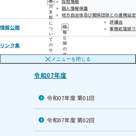
令和07年07月23日開催
採用情報
香
ュ
川
個人情報保護
ー
開催案内
資料
支
地方自治体及び関係団体との連携協定
部
議事録
評議会
に
情報公開
情
事務処理誤り
つ
報
い
公
て
開
リンク集
の
の
サ
サ
ブ
メニューを
閉じる
ブ
メ
メ
ニ
ニ
ュ
令和07年度
ュ
ー
ー
令和07年度 第01回
令和07年度 第02回