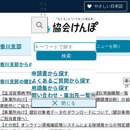
ウェ
やさしい日本語
ブサ
イト
全体
のナ
キーワードで探す
ビ
ゲー
ショ
香川支部
ン
香川支部
メニュー
を開く
検索
香川支部からのお知らせ
申請書から探す
第83回香川支部評議会
よくあるご質問から探す
香川支部の健診・保健指導のご案内
香
開催案内
用語集から探す
川
支
【生活習慣病予防健診】令和8年度生活習慣病予防健診実施機関一覧
問い合わせ・届出先一覧
問
部
【事業所向け】～事業主の皆様へ～事業者健診（定期健康診断）の結
い
の
閉じる
果提供にご協力ください。
合
健
わ
【事業所向け】健診対象者データのダウンロードについて（健診事務
診
せ
・
ご担当者様へ）
・
保
【その他】オンライン資格確認等システムによる保険者からの特定健
届
健