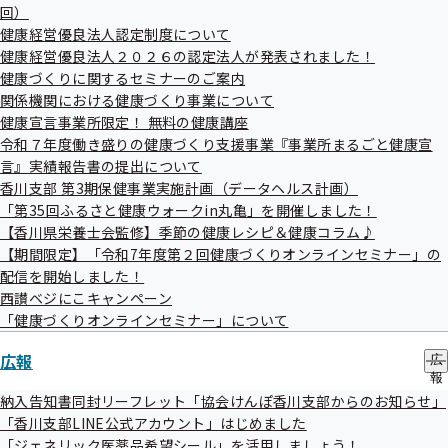
て
メ
回）
サ
ニ
2024（令和6年）度支部事業報告について
ブ
健康経営優良法人認定制度について
ュ
メ
協会けんぽ香川支部の概要
健康経営優良法人２０２６の認定法人が発表されました！
ー
ニ
健康づくりに関するセミナーのご案内
議題については変更となる場合がございます。
ュ
関係機関における健康づくり事業について
ー
健康宣言事業所限定！ 無料の健康講座
傍聴方法
令和７年度働き盛りの健康づくり支援事業『事業所まるごと健康宣
言』実績報告書の提出について
傍聴を希望される方は、7月7日（月）正午までに「第83回
香川支部 第3期保健事業実施計画（データヘルス計画）
香川支部評議会」傍聴申込書に必要事項を記入のうえ、FAX
「第35回ふるさと健康ウォークin丸亀」を開催しました！
でお申し込みください。
【香川県栄養士会監修】季節の健康レシピ＆健康コラム♪
会場の制約上、先着順にて定員に達し次第、締め切り
【期間限定】「令和7年度第２回健康づくりオンラインセミナー」の
配信を開始しました！
とさせていただきます。
西讃ベジにこキャンペーン
傍聴決定者には、改めてこちらからご連絡差し上げま
「健康づくりオンラインセミナー」について
す。
広報
傍聴方法についての詳細、傍聴申込書をご覧ください。
広
報
傍聴申込書
の
納入告知書同封リーフレット「協会けんぽ香川支部からのお知らせ」
サ
「香川支部LINE公式アカウント」はじめました
ブ
「ジェネリック医薬品希望シール」を活用しましょう！