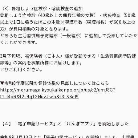
（3）骨粗しょう症検診・喀痰検査の追加

骨粗しょう症検診（40歳以上の偶数年齢の女性）・喀痰検査（50 歳
以上で1日に吸うたばこの本数×喫煙年数（喫煙指数）が600 以上の
方）が費用補助の対象となります。

どちらも生活習慣病予防健診（一般健診）に追加して受診していただ
くことができます。

3月下旬頃、被保険者（ご本人）様が受診できる「生活習慣病予防健
診等」の案内を事業所様にお届けします。

ぜひご利用ください。

https://merumaga.kyoukaikenpo.or.jp/us/c2/umJ8G?
t1=RpR&t2=4q1GHuzJseb&t3=SKeI9
【４】「電子申請サービス」と「けんぽアプリ」を開始しました

令和8年1月13日より「電子申請サービス」を開始しました。申請書