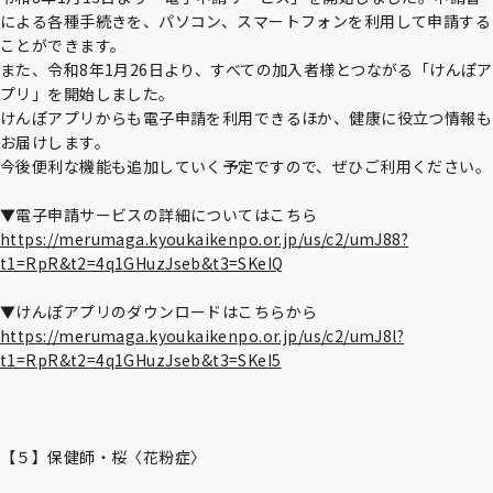
による各種手続きを、パソコン、スマートフォンを利用して申請する
ことができます。

また、令和8年1月26日より、すべての加入者様とつながる「けんぽア
プリ」を開始しました。

けんぽアプリからも電子申請を利用できるほか、健康に役立つ情報も
お届けします。

今後便利な機能も追加していく予定ですので、ぜひご利用ください。

https://merumaga.kyoukaikenpo.or.jp/us/c2/umJ88?
t1=RpR&t2=4q1GHuzJseb&t3=SKeIQ
https://merumaga.kyoukaikenpo.or.jp/us/c2/umJ8l?
t1=RpR&t2=4q1GHuzJseb&t3=SKeI5
【５】保健師・桜〈花粉症〉
