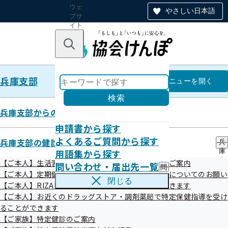
ウェ
やさしい日本語
ブサ
イト
全体
のナ
キーワードで探す
ビ
ゲー
ショ
兵庫支部
ン
兵庫支部
メニュー
を開く
検索
兵庫支部からのお知らせ
申請書から探す
バックナンバー第172号（令和8
よくあるご質問から探す
兵庫支部の健診・保健指導のご案内
兵
用語集から探す
庫
年2月）
支
【ご本人】生活習慣病予防健診・人間ドック健診のご案内
問い合わせ・届出先一覧
問
部
【ご本人】定期健康診断（事業者健診）結果の提供についてのお願い
い
の
閉じる
【ご本人】RIZAPで特定保健指導を受けることができます
合
健
こんにちは！協会けんぽ兵庫支部です。

わ
【ご本人】お近くのドラッグストア・調剤薬局で特定保健指導を受け
診
せ
・
ることができます
令和7年5月より連載しておりました【今日から始める 生活習慣病予
・
保
【ご家族】特定健診のご案内
届
防のための健康×時短 お手軽レシピ】は、今月が最終号となりま
健