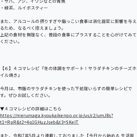
・サバ、アジ、イワシなどの青魚

・緑茶、ルイボスティー

また、アルコールの摂りすぎや脂っこい食事は消化器官に影響を与え
るため、なるべく控えましょう。

上記の食材を無理なく、普段の食事にプラスすることを心がけてみて
ください。

【６】４コマレシピ『冬の体調をサポート！サラダチキンのチーズホ
イル焼き』

今月は、市販のサラダチキンを使った下処理いらずの簡単レシピで
す。ぜひお試しください。

https://merumaga.kyoukaikenpo.or.jp/us/c2/umJ8s?
t1=RpR&t2=4q1GHuzJseb&t3=SKeIT
また、令和7年5月より連載しておりました【今日から始める 生活習