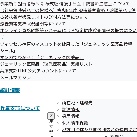
ュ
事業所ご担当者様へ 新様式版 傷病手当金申請書の注意点について
ー
（社会保険労務士の皆様へ）令和8年度 被扶養者資格再確認業務に係
る被扶養者状況リストの送付方法等について
【２】「医療費のお知らせ」をお送りしました

療養費等支給状況証明等について
オンライン資格確認等システムによる特定健康診査情報の提供につい
加入者の皆様にご自身の治療等にかかった医療費について確認してい
て
ただき、健康保険事業の健全な運営を図るために、年1回「医療費の
ヴィッセル神戸のマスコットを使用した「ジェネリック医薬品希望
お知らせ」を発行しています。

シール」
マンガでわかる！「ジェネリック医薬品」
○送付時期：令和8年1月13日～令和8年1月23日にかけて順次発送

ジェネリック医薬品（後発医薬品）実績リスト
兵庫支部LINE公式アカウントについて
○送付先：お勤めの方は事業所様宛、任意継続にご加入の方はご自宅

メールマガジン
○対象期間：主に令和6年9月から令和7年8月診療分

統計情報
令和7年9月～12月診療分については、医療機関等から発行される領
収書に基づき、ご自身で医療費控除の明細書を作成し、確定申告書に
所在地・連絡先
兵庫支部について
添付する必要があります。

調達情報
採用情報
兵
庫
個人情報保護
支
https://merumaga.kyoukaikenpo.or.jp/us/c2/umJ8d?
地方自治体及び関係団体との連携協定
部
t1=RpR&t2=4q1GHuzJseb&t3=SKeIh
評議会