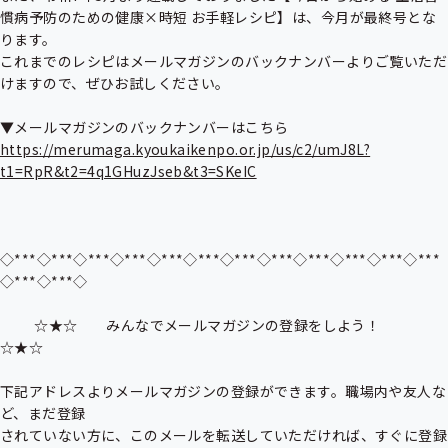
慣病予防のための健康×時短 お手軽レシピ】は、今月が最終号とな
ります。

これまでのレシピはメールマガジンのバックナンバーよりご覧いただ
けますので、ぜひお試しください。

https://merumaga.kyoukaikenpo.or.jp/us/c2/umJ8L?
t1=RpR&t2=4q1GHuzJseb&t3=SKeIC
◇***◇***◇***◇***◇***◇***◇***◇***◇***◇***◇***◇***
◇***◇***◇

          ☆★☆　　みんなでメールマガジンの登録をしよう！　　
☆★☆

下記アドレスよりメールマガジンの登録ができます。職場内や友人な
ど、まだ登録

されていない方に、このメールを転送していただければ、すぐに登録