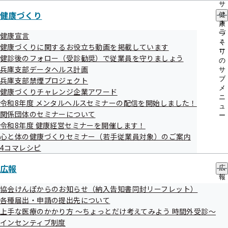
【１】令和7年度健康保険委員研修会を開催いたします

サ
健康づくり
ブ
健
メ
康
健康保険委員のみなさま、令和7年度の健康保険委員研修会を開催い
ニ
づ
健康宣言
たします。

ュ
く
健康づくりに関するお役立ち動画を掲載しています
協会けんぽ兵庫支部の公式YouTubeで配信しますので、配信期間中
ー
り
健診後のフォロー（受診勧奨）で従業員を守りましょう
はいつでもどこでもご参加いただけます。

の
兵庫支部データヘルス計画
制度の紹介や電子申請に関してなど、4つの動画に分けてお届けいた
サ
ブ
兵庫支部禁煙プロジェクト
します。

メ
健康づくりチャレンジ企業アワード
配信開始後、URLをメールマガジンにてご案内しますので、ぜひご覧
ニ
令和8年度 メンタルヘルスセミナーの配信を開始しました！
ください。

ュ
関係団体のセミナーについて
ー
令和8年度 健康経営セミナーを開催します！
○申込：不要

心と体の健康づくりセミナー（若手従業員対象）のご案内
4コマレシピ
○配信期間：令和8年2月24日（火）～令和8年6月30日（火）

広報
広
○配信内容（各動画20分程度）

報
（1）電子申請とけんぽアプリについて

の
協会けんぽからのお知らせ（納入告知書同封リーフレット）
（2）任意継続保険・傷病手当金の申請のポイント

サ
各種届出・申請の提出先について
（3）健診体系の見直しについて

ブ
上手な医療のかかり方 ～ちょっとだけ考えてみよう 時間外受診～
メ
（4）健康保険料率の決まり方と保険料率を抑えるための方法

インセンティブ制度
ニ