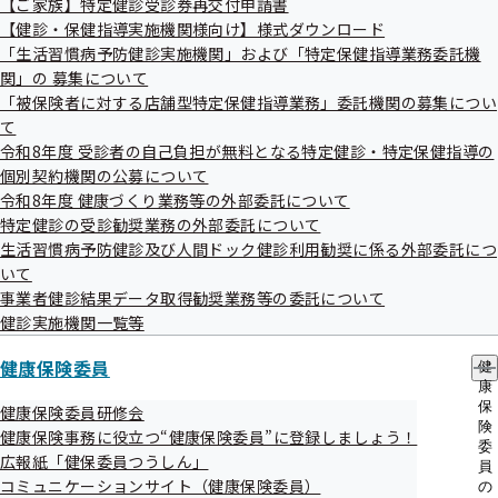
【ご家族】特定健診受診券再交付申請書
出
指
す。

【健診・保健指導実施機関様向け】様式ダウンロード
先
導
これからも美味しく、手軽に健康習慣を続けていきましょう！

一
「生活習慣病予防健診実施機関」および「特定保健指導業務委託機
の
覧
ご
関」の 募集について
の
詳細は【6】の記事をご覧ください。

案
「被保険者に対する店舗型特定保健指導業務」委託機関の募集につい
サ
内
て
ブ
の
メ
令和8年度 受診者の自己負担が無料となる特定健診・特定保健指導の
サ
今月は、次の内容をお届けします。

ニ
ブ
個別契約機関の公募について
ュ
メ
令和8年度 健康づくり業務等の外部委託について
ー
ニ
特定健診の受診勧奨業務の外部委託について
ュ
令和8年2月号

生活習慣病予防健診及び人間ドック健診利用勧奨に係る外部委託につ
ー
【１】 令和7年度健康保険委員研修会を開催いたします

いて
【２】 「医療費のお知らせ」をお送りしました

事業者健診結果データ取得勧奨業務等の委託について
【３】 令和8年度より被保険者の健診費用の補助を拡大します

健診実施機関一覧等
【４】 「電子申請サービス」と「けんぽアプリ」を開始しました

【５】 保健師・桜〈花粉症〉

健康保険委員
健
【６】 4コマレシピ『冬の体調をサポート！サラダチキンのチーズホ
康
イル焼き』

保
健康保険委員研修会
険
健康保険事務に役立つ“健康保険委員”に登録しましょう！
委
広報紙「健保委員つうしん」
員
コミュニケーションサイト（健康保険委員）
の