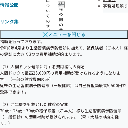
に
情報公開
情
事務処理誤り
つ
報
い
公
て
開
リンク集
の
【３】令和8年度より被保険者の健診費用の補助を拡大します

の
サ
サ
ブ
メニューを
閉じる
協会けんぽでは、加入者の皆様の健康保持・増進のために健診費用の
ブ
メ
メ
補助を行っております。

ニ
ニ
ュ
令和8年4月より生活習慣病予防健診に加えて、被保険者（ご本人）様
ュ
ー
の健診に大きく3つの費用補助が始まります。

ー
（1）人間ドック健診に対する費用補助の開始

人間ドックで最高25,000円の費用補助が受けられるようになりま
す。（一部の健診機関のみ）

従来の生活習慣病予防健診（一般健診）は自己負担額最高5,500円で
受診できます。

（2）若年層を対象とした健診の実施

20歳・25歳・30歳の被保険者（ご本人）様も生活習慣病予防健診
（一般健診）の費用補助が受けられます。（胃・大腸の検査を除
く。）
