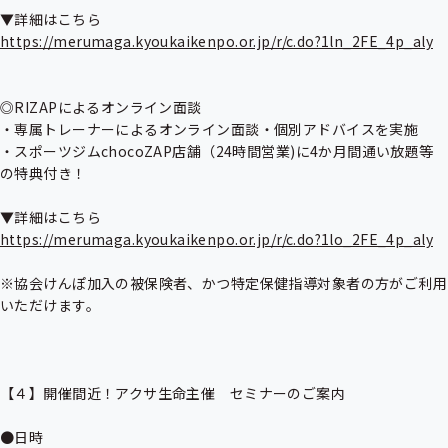
https://merumaga.kyoukaikenpo.or.jp/r/c.do?1ln_2FE_4p_aly
◎RIZAPによるオンライン面談

・専属トレーナーによるオンライン面談・個別アドバイスを実施

・スポーツジムchocoZAP店舗（24時間営業)に4か月間通い放題等
の特典付き！

https://merumaga.kyoukaikenpo.or.jp/r/c.do?1lo_2FE_4p_aly
※協会けんぽ加入の被保険者、かつ特定保健指導対象者の方がご利用
いただけます。

【４】開催間近！アクサ生命主催　セミナーのご案内

●日時
