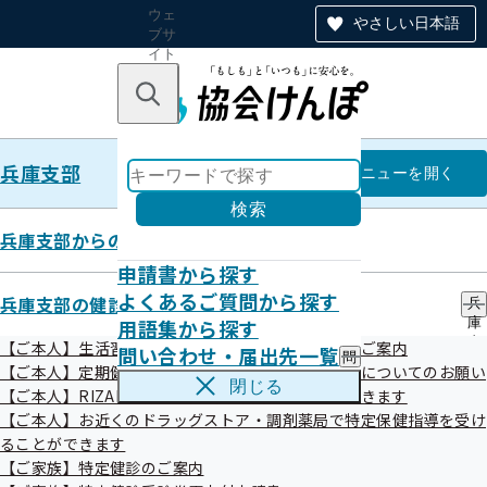
ウェ
やさしい日本語
ブサ
イト
全体
のナ
キーワードで探す
ビ
ゲー
ショ
兵庫支部
ン
兵庫支部
メニュー
を開く
検索
兵庫支部からのお知らせ
申請書から探す
バックナンバー第165号（令和7
よくあるご質問から探す
兵庫支部の健診・保健指導のご案内
兵
用語集から探す
庫
年7月）
支
【ご本人】生活習慣病予防健診・人間ドック健診のご案内
問い合わせ・届出先一覧
問
部
【ご本人】定期健康診断（事業者健診）結果の提供についてのお願い
い
の
閉じる
【ご本人】RIZAPで特定保健指導を受けることができます
合
健
令和07年08月06日

わ
【ご本人】お近くのドラッグストア・調剤薬局で特定保健指導を受け
診
せ
・
ることができます
・
保
【ご家族】特定健診のご案内
届
こんにちは！協会けんぽ兵庫支部です。

健