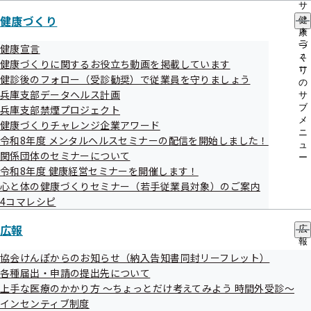
サ
健康づくり
ブ
【１】資格確認書の送付について

健
メ
康
ニ
づ
健康宣言
　昨年（令和６年１２月２日）より健康保険証は新たに発行されなく
ュ
く
健康づくりに関するお役立ち動画を掲載しています
なり、医療機関等を受診する際は、マイナンバーカードを健康保険証
ー
り
健診後のフォロー（受診勧奨）で従業員を守りましょう
として利用する仕組み（以下、マイナ保険証）に移行しました。

の
兵庫支部データヘルス計画
　さらに令和７年１２月２日以降、従来の健康保険証（水色）は使用
サ
ブ
兵庫支部禁煙プロジェクト
できなくなります。

メ
健康づくりチャレンジ企業アワード
ニ
令和8年度 メンタルヘルスセミナーの配信を開始しました！
　そのため、マイナンバーカードを持っていない方や、マイナ保険証
ュ
関係団体のセミナーについて
の利用登録を行っていない方等を対象として、健康保険証の代わりと
ー
令和8年度 健康経営セミナーを開催します！
なる「資格確認書」（黄色）を令和７年９月頃に被保険者様の住所へ
心と体の健康づくりセミナー（若手従業員対象）のご案内
送付する予定です。

4コマレシピ
　なお、事業所様には、送付予定対象者を掲載した一覧表を令和７年
７月～令和７年８月にかけて、事前に送付いたします。

広報
広
　また、お引越し等で被保険者様の住所に届かなかった資格確認書に
報
ついても、事業所様にあらためて送付しますので、被保険者様にお渡
の
協会けんぽからのお知らせ（納入告知書同封リーフレット）
しをお願いいたします。

サ
各種届出・申請の提出先について
ブ
上手な医療のかかり方 ～ちょっとだけ考えてみよう 時間外受診～
メ
＜ご注意ください！＞

インセンティブ制度
ニ
　今回お送りする資格確認書は、令和7年5月17日を基準日として発