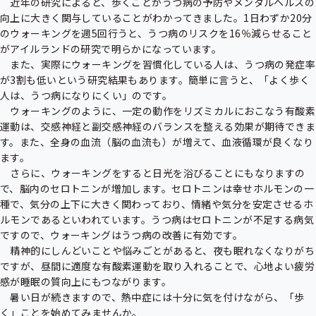
　近年の研究によると、歩くことがうつ病の予防やメンタルヘルスの
向上に大きく関与していることがわかってきました。1日わずか20分
のウォーキングを週5回行うと、うつ病のリスクを16％減らせること
がアイルランドの研究で明らかになっています。

　また、実際にウォーキングを習慣化している人は、うつ病の発症率
が3割も低いという研究結果もあります。簡単に言うと、「よく歩く
人は、うつ病になりにくい」のです。

　ウォーキングのように、一定の動作をリズミカルにおこなう有酸素
運動は、交感神経と副交感神経のバランスを整える効果が期待できま
す。また、全身の血流（脳の血流も）が増えて、血液循環が良くなり
ます。

　さらに、ウォーキングをすると日光を浴びることにもなりますの
で、脳内のセロトニンが増加します。セロトニンは幸せホルモンの一
種で、気分の上下に大きく関わっており、情緒や気分を安定させるホ
ルモンであるといわれています。うつ病はセロトニンが不足する病気
ですので、ウォーキングはうつ病の改善に有効です。

　精神的にしんどいことや悩みごとがあると、夜も眠れなくなりがち
ですが、昼間に適度な有酸素運動を取り入れることで、心地よい疲労
感が睡眠の質向上にもつながります。

　暑い日が続きますので、熱中症には十分に気を付けながら、「歩
く」ことを始めてみませんか。
