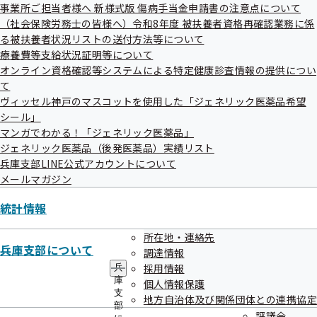
ュ
事業所ご担当者様へ 新様式版 傷病手当金申請書の注意点について
行しますので、基準日以降に個別に申請をされた方等には、２枚目の
ー
（社会保険労務士の皆様へ）令和8年度 被扶養者資格再確認業務に係
資格確認書が届く場合があります。

る被扶養者状況リストの送付方法等について
　この場合は、交付年月日が新しい資格確認書をご使用いただき、古
療養費等支給状況証明等について
い日付のものは同封の返信用封筒にてご返却をお願いします。

オンライン資格確認等システムによる特定健康診査情報の提供につい
て
ヴィッセル神戸のマスコットを使用した「ジェネリック医薬品希望
https://merumaga.kyoukaikenpo.or.jp/r/c.do?1ll_2FE_4p_aly
シール」
マンガでわかる！「ジェネリック医薬品」
ジェネリック医薬品（後発医薬品）実績リスト
兵庫支部LINE公式アカウントについて
メールマガジン
【２】メンタルヘルスセミナーをオンラインで開催します

統計情報
　職場の健康づくりにおけるメンタルヘルスに関する知識や対策につ
いて、専門家にご講演いただきます。

所在地・連絡先
兵庫支部について
　収録配信ですので、配信期間中に職場からでも受講いただけます。
調達情報
今年度も2本の動画を配信予定ですので、是非この機会にご視聴くだ
採用情報
兵
さい。

庫
個人情報保護
支
地方自治体及び関係団体との連携協定
部
●配信期間

評議会