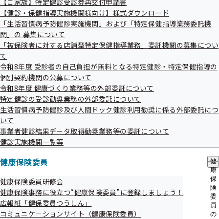
【ご家族】特定健診受診券再交付申請書
出
指
協会けんぽでは、マイナ保険証をお持ちでない方を対象に、被保険者
【健診・保健指導実施機関様向け】様式ダウンロード
先
導
様のご住所へ「資格確認書」を送付いたします。

一
「生活習慣病予防健診実施機関」および「特定保健指導業務委託機
の
覧
ご
関」の 募集について
の
詳細は【１】の記事をご覧ください。

案
「被保険者に対する店舗型特定保健指導業務」委託機関の募集につい
サ
内
て
ブ
の
メ
令和8年度 受診者の自己負担が無料となる特定健診・特定保健指導の
サ
今月は、次の内容をお届けします。

ニ
ブ
個別契約機関の公募について
ュ
メ
令和8年度 健康づくり業務等の外部委託について
ー
ニ
特定健診の受診勧奨業務の外部委託について
ュ
令和7年7月号

生活習慣病予防健診及び人間ドック健診利用勧奨に係る外部委託につ
ー
【１】資格確認書の送付について

いて
【２】メンタルヘルスセミナーをオンラインで開催します

事業者健診結果データ取得勧奨業務等の委託について
【３】あなたにピッタリな面談方法で健康サポート（特定保健指導）
健診実施機関一覧等
を！

【４】開催間近！アクサ生命主催　セミナーのご案内

健康保険委員
健
【５】保健師・桜〈ウォーキングでこころもからだも健康に〉

康
【６】４コマレシピ 『夏バテ予防に！豚キムチのスタミナ卵炒め』

保
健康保険委員研修会
険
健康保険事務に役立つ“健康保険委員”に登録しましょう！
委
広報紙「健保委員つうしん」
員
コミュニケーションサイト（健康保険委員）
の