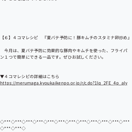
【６】４コマレシピ　『夏バテ予防に！豚キムチのスタミナ卵炒め』

　今月は、夏バテ予防に効果的な豚肉やキムチを使った、フライパ
ン１つで簡単にできる一品です。ぜひお試しください。

https://merumaga.kyoukaikenpo.or.jp/r/c.do?1lq_2FE_4p_aly
◇***◇***◇***◇***◇***◇***◇***◇***◇***◇***◇***◇***
◇***◇***◇
