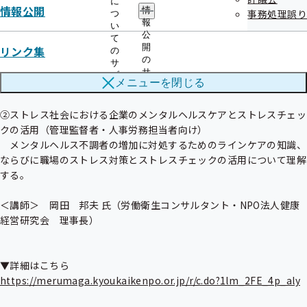
に
令和7年8月1日（金）～9月30日（火）　各動画60分程度

情報公開
情
事務処理誤り
つ
報
い
公
●内容

て
開
リンク集
の
①心の健康を維持するためのセルフケアの重要性（全従業員向け）

の
サ
　ストレスについての理解と対応策や、自ら回復力を養うための日常
サ
ブ
メニューを
閉じる
生活の過ごし方など、自己管理能力を高めることを学ぶ。

ブ
メ
メ
ニ
ニ
ュ
②ストレス社会における企業のメンタルヘルスケアとストレスチェッ
ュ
ー
クの活用（管理監督者・人事労務担当者向け）

ー
　メンタルヘルス不調者の増加に対処するためのラインケアの知識、
ならびに職場のストレス対策とストレスチェックの活用について理解
する。

＜講師＞　岡田　邦夫 氏（労働衛生コンサルタント・NPO法人健康
経営研究会　理事長）

https://merumaga.kyoukaikenpo.or.jp/r/c.do?1lm_2FE_4p_aly