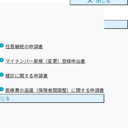
閉じる
て
治療者への医
ニューを
閉じる
について
特定健康診査
任意継続の申請書
マイナンバー新規（変更）登録申出書
健診に関する申請書
医療費の返還（保険者間調整）に関する申請書
閉じる