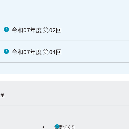
令和07年度 第02回
令和07年度 第04回
在地
健康づくり