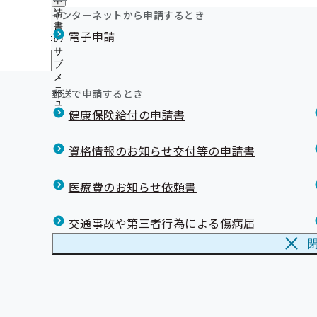
申
生活習慣病予防健診に関する調査事業（結果詳細）につい
お薬の新しい受け取り方「リフィル処方せん」
ニ
に
公
インターネットから申請するとき
請
関連リンク集
ュ
【外部委託】新ひだか町に特定保健指導の利用勧奨及び未
お薬手帳のことご存じですか？
つ
開
リンク集
書
リ
ー
よく利用されるページ
療機関受診勧奨業務を外部委託しております
電子申請
い
スイッチOTCをご存じですか？
の
の
ン
て
人間ドック健診のご案内（令和8年度より開始）
医療機関のかかり方について
サ
サ
ク
の
メ
ブ
健診実施機関一覧等
ブ
【医療機関・薬局さま】マイナ保険証利用促進広報素材
集
サ
メ
メ
の
【公募】令和9年度 生活習慣病予防健診等実施機関の公募
メールマガジン
ブ
ニ
ニ
サ
郵送で申請するとき
【外部委託】新ひだか町に協会けんぽの被扶養者に対する
メ
ュ
ュ
ブ
ニ
受診勧奨業務を外部委託しております
健康保険給付の申請書
ー
ー
メ
ュ
ニ
ー
ュ
資格情報のお知らせ交付等の申請書
ー
医療費のお知らせ依頼書
交通事故や第三者行為による傷病届