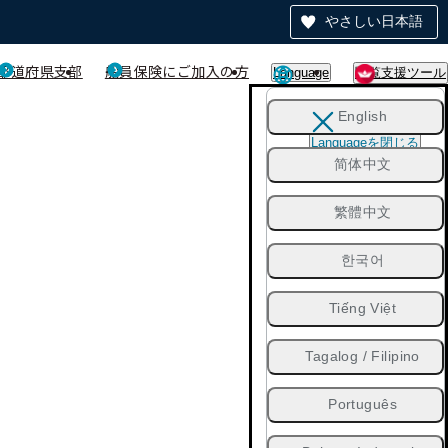
やさしい日本語
都道府県支部
船員保険にご加入の方
Language
閲覧支援ツール
English
Languageを閉じる
简体中文
繁體中文
한국어
Tiếng Việt
Tagalog / Filipino
Português