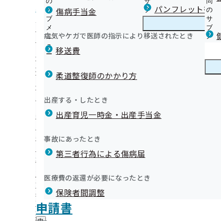
の
サ
問
北海道支部からのお知らせ
パンフレット等（
傷病手当金
サ
ブ
の
ブ
メ
サ
【健診等のご案内】ご本人（被保険者）さま
メ
ニ
ブ
病気やケガで医師の指示により移送されたとき
北海道支部の健診・保健指導のご案内
ニ
ュ
北
メ
【健診等のご案内】ご家族（被扶養者）さま
ュ
ー
海
ニ
移送費
定期健康診断（事業者健診）の結果をご提供願います！
ー
道
ュ
健康保険委員（健康保険サポーター）を募集しています
健診後のフォロー
支
ー
健康保険委員
健
健康保険委員広報紙【協会けんぽほっかいどう】
オンライン資格確認等システムによる保険者からの特定健
部
柔道整復師のかかり方
康
の
提供にかかる不同意申請について
保
健康事業所宣言
健
健診の機会を活用した医師による簡易禁煙指導の実施機関
険
健康づくり
健
どさんこヘルスサポートサービス
出産する・したとき
診
委
て（令和8年度の応募申込は終了いたしました。）
康
ウォーキング
・
員
出産育児一時金・出産手当金
づ
【外部委託】健診実施機関の一部に健診の機会を活用した
納入告知書同封リーフレット
保
喫煙対策
の
く
広報
広
易禁煙指導業務を外部委託しております
イベント・セミナー情報
健
サ
令和8年度フォローアッププログラムのご案内
り
報
指
「被保険者に対する特定保健指導業務（店舗型）」委託機
各種証明について
ブ
事故にあったとき
の
始めよう！ヘルシーライフ【健康コラム】
の
導
メ
いて
ジェネリック医薬品（後発医薬品）
サ
会北海道支部評議会を開催いたし
北海道支部 第3期保健事業実施計画(データヘルス計画)
サ
統計情報
第三者行為による傷病届
の
ニ
ブ
「令和8年度 生活習慣病予防健診の機会を活用した医師等
北海道支部は移転しました
ブ
ご
メンタルヘルス
ュ
メ
奨（重症化予防対策）の実施業務」委託機関の募集につい
メ
協会けんぽ北海道支部LINE公式アカウント
案
ー
所在地・連絡先
ニ
医療費の返還が必要になったとき
ニ
内
数に達したため、募集は終了しました）
協会けんぽ北海道支部Ｘについて
北海道支部について
北
お知らせいたします。
調達情報
ュ
ュ
の
【外部委託】特定保健指導業務の外部委託を実施していま
協会けんぽ北海道支部公式YouTubeチャンネル
保険者間調整
海
ー
採用情報
ー
サ
道
【外部委託】定期健康診断（事業者健診）結果データ取得
申請書の記入もれ・記入誤りにご注意ください
評議会
申請書
個人情報保護
ブ
支
情報公開
情
委託を実施しています
知らないなんてもったいない！医療費節約のポイント
事務処理誤り
メ
地方自治体及び関係団体との連携協定
部
報