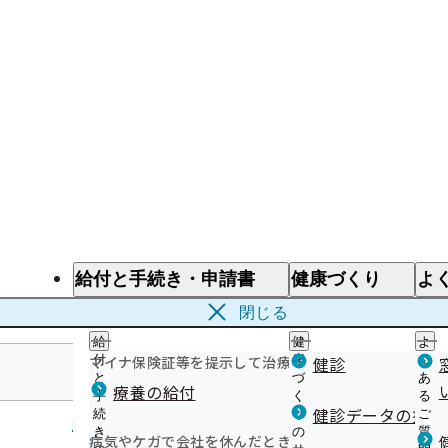
給付と手続き・申請書
健康づくり
よ
給付と手続き
健康づくり
よ
閉じる
給
健
よ
マイナ保険証等を提示して治療を受けるとき
付
康
健診
く
と
づ
あ
療養の給付
手
く
る
北海道支部
健診データの提供
続
り
ご
き
の
質
病気やケガで会社を休んだとき