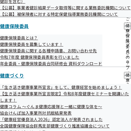
令和6年度 第2回群馬支部評議会を開催い
健診を含む）
出
指
たします
【公募】事業者健診結果データ取得等に関する業務委託機関について
先
導
一
【公募】被保険者に対する特定保健指導業務委託機関について
の
覧
ご
の
標記につきましては、以下のとおり開催しますので、お知ら
案
健康保険委員
健
サ
内
康
せいたします。
ブ
の
保
健康保険委員とは？
メ
サ
険
健康保険委員を募集しています！
ニ
ブ
委
ュ
健康保険委員に関する各種申請書、お問い合わせ先
メ
員
ー
ニ
令和7年度 健康保険委員表彰を行いました
の
ュ
日時
サ
年金委員・健康保険委員合同研修会 資料ダウンロード
ー
ブ
令和6年10月22日（火）10：00～11：30
メ
健康づくり
健
ニ
康
ュ
づ
「生き活き健康事業所宣言」をして、健康経営を始めましょう！
場所
ー
く
【生き活き健康事業所宣言限定】令和8年度健康セミナーを開講いた
り
協会けんぽ群馬支部 8階会議室（前橋本町2-2-12 前橋本
します！
の
町スクエアビル8階）
健康コラム ～ぐんま健康応援隊と一緒に健康な体を～
サ
ブ
協会けんぽ加入事業所対抗戦結果発表
メ
「健康経営優良法人2026」認定法人が発表されました
ニ
議題
全国健康保険協会群馬支部健康づくり推進協議会について
ュ