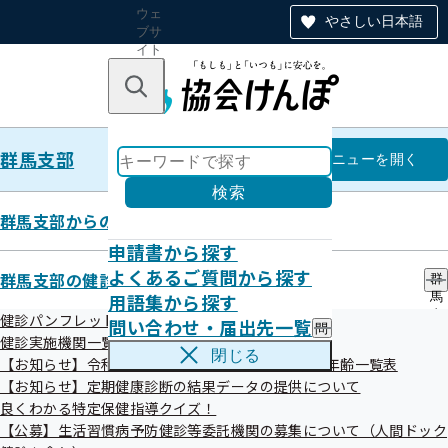
ウェ
やさしい日本語
ブサ
イト
全体
のナ
キーワードで探す
ビ
ゲー
ショ
群馬支部
ン
群馬支部
メニュー
を開く
検索
群馬支部からのお知らせ
申請書から探す
令和6年度 第2回群馬支部評議会
よくあるご質問から探す
群馬支部の健診・保健指導のご案内
群
開催案内
用語集から探す
馬
支
健診パンフレット等
問い合わせ・届出先一覧
問
部
健診実施機関一覧等
い
の
閉じる
【お知らせ】令和8年度生活習慣病予防健診対象者年齢一覧表
合
健
わ
【お知らせ】定期健康診断の結果データの提供について
診
せ
・
良くわかる特定保健指導クイズ！
・
保
【公募】生活習慣病予防健診等委託機関の募集について（人間ドック
届
健