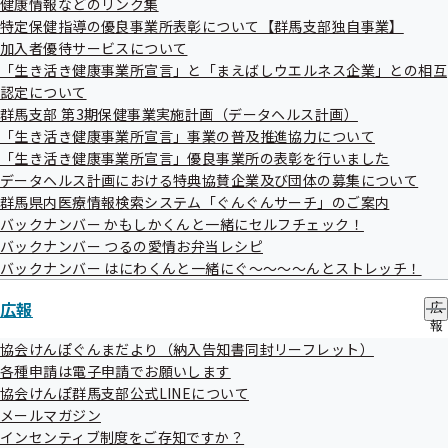
令和7年度平均保険料率について
健康情報などのリンク集
ー
特定保健指導の優良事業所表彰について【群馬支部独自事業】
令和7年度支部事業計画及び支部保険者機能強化予算の
加入者優待サービスについて
策定に向けた意見聴取（意見交換）
「生き活き健康事業所宣言」と「まえばしウエルネス企業」との相互
議題については変更となる場合がございます。
認定について
群馬支部 第3期保健事業実施計画（データヘルス計画）
「生き活き健康事業所宣言」事業の普及推進協力について
傍聴方法
「生き活き健康事業所宣言」優良事業所の表彰を行いました
傍聴を希望される方は、「傍聴希望申込書」に事業所
データヘルス計画における特典協賛企業及び団体の募集について
名、氏名及び連絡先を記入いただき、令和6年10月15日
群馬県内医療情報検索システム「ぐんぐんサーチ」のご案内
バックナンバー かもしかくんと一緒にセルフチェック！
（火）17時までにFAXにてお申込みください。
バックナンバー つるの愛情お弁当レシピ
傍聴希望申込書
バックナンバー はにわくんと一緒にぐ～～～～んとストレッチ！
傍聴希望多数の場合、抽選となることがあります。傍聴
広報
広
ができない方にはご連絡を差し上げます。
報
報道関係者によるカメラ撮りは、会議冒頭のみ可能で
の
協会けんぽぐんまだより（納入告知書同封リーフレット）
サ
す。
各種申請は電子申請でお願いします
ブ
協会けんぽ群馬支部公式LINEについて
メ
メールマガジン
ニ
担当
ュ
インセンティブ制度をご存知ですか？