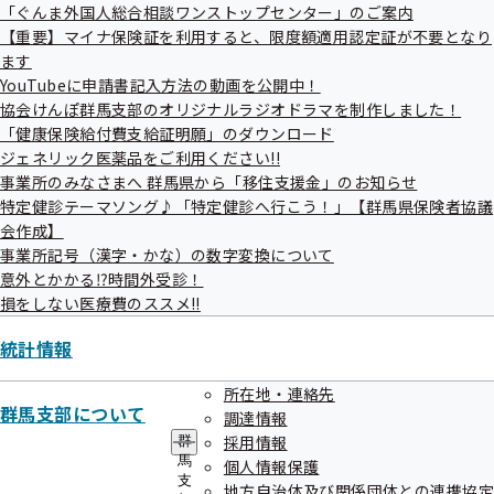
ー
＜お問い合わせ先＞
「ぐんま外国人総合相談ワンストップセンター」のご案内
【重要】マイナ保険証を利用すると、限度額適用認定証が不要となり
全国健康保険協会（協会けんぽ）群馬支部 企画総務グルー
ます
プ
YouTubeに申請書記入方法の動画を公開中！
電話：027－219－2100（音声ガイダンス④）
協会けんぽ群馬支部のオリジナルラジオドラマを制作しました！
「健康保険給付費支給証明願」のダウンロード
ジェネリック医薬品をご利用ください!!
事業所のみなさまへ 群馬県から「移住支援金」のお知らせ
特定健診テーマソング♪「特定健診へ行こう！」【群馬県保険者協議
会作成】
事業所記号（漢字・かな）の数字変換について
意外とかかる⁉時間外受診！
損をしない医療費のススメ!!
関連情報
統計情報
令和6年度 第2回群馬支部評議会
所在地・連絡先
群馬支部について
調達情報
令和06年10月22日開催
採用情報
群
馬
個人情報保護
開催案内
支
資料
地方自治体及び関係団体との連携協定