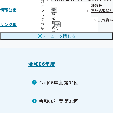
部
議事録
評議会
に
情報公開
情
事務処理誤り
つ
報
い
公
広報資料
て
作成
令和06年10月08日
開
リンク集
の
リ
の
サ
ン
サ
ブ
ク
メニューを
閉じる
ブ
メ
集
メ
ニ
の
ニ
ュ
サ
ュ
ー
ブ
ー
メ
ニ
令和06年度
ュ
ー
令和06年度 第01回
令和06年度 第02回