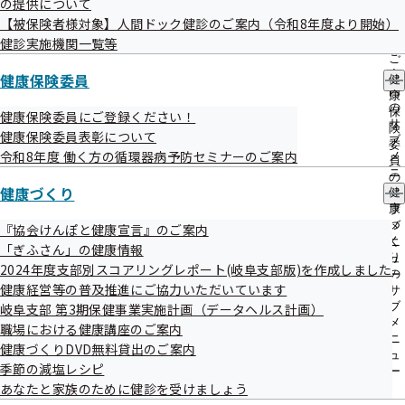
令和6年度 第1回岐阜支部評議会を開催い
の提供について
出
指
たします
【被保険者様対象】人間ドック健診のご案内（令和8年度より開始）
先
導
一
健診実施機関一覧等
の
覧
ご
の
標記について、次のとおり開催することとなりましたのでお
案
健康保険委員
健
サ
内
康
知らせいたします。
ブ
の
保
健康保険委員にご登録ください！
メ
サ
険
健康保険委員表彰について
ニ
ブ
委
ュ
令和8年度 働く方の循環器病予防セミナーのご案内
メ
員
ー
ニ
の
ュ
健康づくり
健
日時
サ
ー
康
ブ
令和6年7月24日（水曜日）14：00～
づ
メ
『協会けんぽと健康宣言』のご案内
く
ニ
「ぎふさん」の健康情報
り
ュ
2024年度支部別スコアリングレポート(岐阜支部版)を作成しました
の
場所
ー
健康経営等の普及推進にご協力いただいています
サ
濃飛ビル 15階 会議室（岐阜市橋本町2-20）
ブ
岐阜支部 第3期保健事業実施計画（データヘルス計画）
メ
職場における健康講座のご案内
ニ
健康づくりDVD無料貸出のご案内
ュ
議題
季節の減塩レシピ
ー
令和5年度決算見込みについて
あなたと家族のために健診を受けましょう