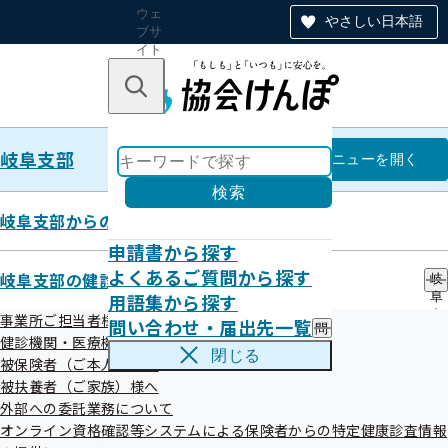
ウェ
やさしい日本語
ブサ
イト
全体
のナ
キーワードで探す
ビ
ゲー
ショ
岐阜支部
ン
岐阜支部
メニュー
を開く
検索
岐阜支部からのお知らせ
申請書から探す
令和6年度 第1回岐阜支部評議会
よくあるご質問から探す
岐阜支部の健診・保健指導のご案内
岐
開催案内
用語集から探す
阜
支
事業所ご担当者様へ
問い合わせ・届出先一覧
問
部
健診機関・医療機関の皆さまへ
い
の
閉じる
被保険者（ご本人）様へ
合
健
わ
被扶養者（ご家族）様へ
診
せ
・
外部への委託業務について
・
保
オンライン資格確認等システムによる保険者からの特定健康診査情報
届
健