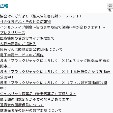
令和5年度事業実施結果について
広報
広
その他
報
議題については変更となる場合がございます。
の
協会けんぽだより（納入告知書同封リーフレット）
サ
社会保険ぎふ・その他の広報物
ブ
インセンティブ制度～皆さまの取組で保険料率が変わります！～
メ
傍聴方法
プレスリリース
ニ
傍聴を希望される方は、別紙を記入の上、7月19日（金曜
ュ
医療機関の受診はマイナ保険証で
ー
各種申請書のご提出先
日）17時までにFAXで
協会けんぽ岐阜支部公式LINEについて
企画総務グループ（FAX：058-255-5165）あてに送付してく
電子申請サービスのご案内
ださい。
漫画「ブラックジャックによろしく」×ジェネリック医薬品 動画公
（傍聴希望多数の場合、抽選となることがあります。傍聴が
開中！
できない方にはご連絡申し上げます。）
漫画「ブラックジャックによろしく」× 上手な医療のかかり方 動画
公開中！
別紙
漫画「ブラックジャックによろしく」× リフィル処方箋 動画公開
中！
ジェネリック医薬品（後発医薬品）実績リスト
傍聴される方へ
限度額適用認定証が不要の場合があります！
携帯電話、アラーム付き時計等の音の出る機器につい
退職後の健康保険について
ては、電源を切ってください。
健康保険証の記号の数字変換について