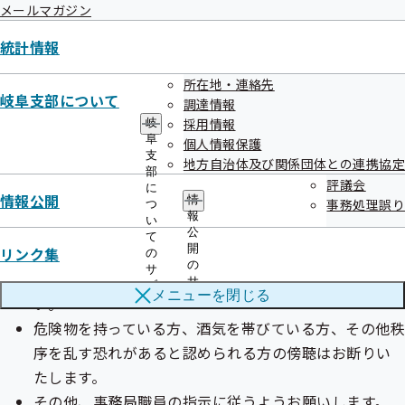
静粛を旨とし、審議の妨害になるような行為は慎んで
メールマガジン
ださい。
統計情報
会議における言論に対し、賛否を表明したり、拍手をし
たりすることはできません。
所在地・連絡先
岐阜支部について
調達情報
傍聴中、新聞等の閲覧や飲食及び喫煙はご遠慮くださ
採用情報
岐
い。
阜
個人情報保護
やむを得ない場合を除き、傍聴者の入退出は謹んでくだ
支
地方自治体及び関係団体との連携協定
部
さい。
評議会
に
情報公開
情
テレビカメラ等の撮影は、頭撮りのみとします。
事務処理誤り
つ
報
い
テレビカメラ等で撮影される場合は、三脚・脚立等は
公
て
開
リンク集
使用しないでください。
の
の
サ
事務局の指定した場所以外は立ち入らないでくださ
サ
ブ
メニューを
閉じる
ブ
い。
メ
メ
ニ
危険物を持っている方、酒気を帯びている方、その他秩
ニ
ュ
ュ
序を乱す恐れがあると認められる方の傍聴はお断りい
ー
ー
たします。
その他、事務局職員の指示に従うようお願いします。