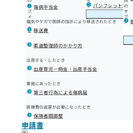
の
サ
問
岐阜支部からのお知らせ
パンフレット等（
傷病手当金
サ
ブ
の
ブ
メ
サ
事業所ご担当者様へ
メ
ニ
ブ
病気やケガで医師の指示により移送されたとき
岐阜支部の健診・保健指導のご案内
ニ
ュ
岐
メ
健診機関・医療機関の皆さまへ
部評議会
ュ
ー
阜
ニ
移送費
被保険者（ご本人）様へ
ー
支
ュ
健康保険委員にご登録ください！
被扶養者（ご家族）様へ
部
ー
健康保険委員
健
健康保険委員表彰について
外部への委託業務について
の
柔道整復師のかかり方
康
令和8年度 働く方の循環器病予防セミナーのご案内
健
オンライン資格確認等システムによる保険者からの特定
保
『協会けんぽと健康宣言』のご案内
火）に第2回全国健康保険協会岐阜支部評議会を開催いたしまし
診
提供について
険
健康づくり
健
「ぎふさん」の健康情報
出産する・したとき
・
委
ては、次をご参照ください。
【被保険者様対象】人間ドック健診のご案内（令和8年
康
2024年度支部別スコアリングレポート(岐阜支部版)を
保
員
出産育児一時金・出産手当金
づ
健診実施機関一覧等
協会けんぽだより（納入告知書同封リーフレット）
健
健康経営等の普及推進にご協力いただいています
の
く
広報
広
社会保険ぎふ・その他の広報物
指
サ
岐阜支部 第3期保健事業実施計画（データヘルス計画）
り
報
導
インセンティブ制度～皆さまの取組で保険料率が変わり
ブ
事故にあったとき
の
職場における健康講座のご案内
の
の
メ
プレスリリース
サ
健康づくりDVD無料貸出のご案内
サ
統計情報
第三者行為による傷病届
ご
ニ
ブ
医療機関の受診はマイナ保険証で
ブ
案
季節の減塩レシピ
ュ
メ
メ
各種申請書のご提出先
内
あなたと家族のために健診を受けましょう
ー
所在地・連絡先
ニ
医療費の返還が必要になったとき
ニ
の
協会けんぽ岐阜支部公式LINEについて
岐阜支部について
岐
第2回岐阜支部評議会 資料
調達情報
ュ
ュ
サ
電子申請サービスのご案内
保険者間調整
阜
ー
採用情報
ー
ブ
支
漫画「ブラックジャックによろしく」×ジェネリック医薬
評議会
申請書
個人情報保護
メ
部
情報公開
情
中！
事務処理誤り
ニ
地方自治体及び関係団体との連携協定
に
報