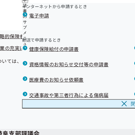
協会岐阜支部評議会議事次第
申
漫画「ブラックジャックによろしく」× 上手な医療のか
ュ
つ
公
インターネットから申請するとき
請
ー
開中！
い
開
リンク集
書
保険料率について
電子申請
て
漫画「ブラックジャックによろしく」× リフィル処方箋
の
の
の
ジェネリック医薬品（後発医薬品）実績リスト
サ
サ
年度保険料率について（参考資料）
サ
ブ
ブ
限度額適用認定証が不要の場合があります！
ブ
メ
メ
退職後の健康保険について
戦略的保険者機能に関する現状評価・課題・重点施策について
メ
ニ
ニ
郵送で申請するとき
健康保険証の記号の数字変換について
ニ
ュ
ュ
事業の充実について
ュ
メールマガジン
健康保険給付の申請書
ー
ー
ー
ついては、当時の資料番号・日付が記載されている場合があ
資格情報のお知らせ交付等の申請書
医療費のお知らせ依頼書
交通事故や第三者行為による傷病届
岐阜支部評議会