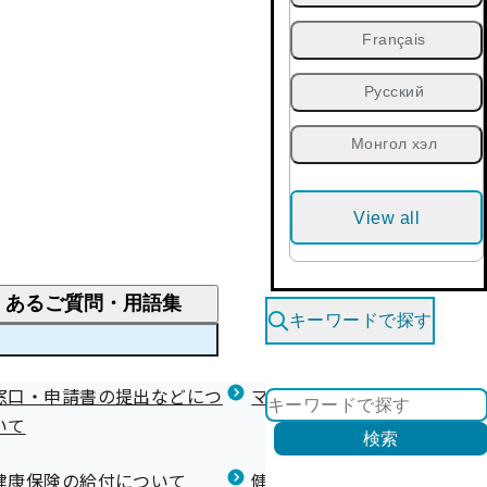
Français
Русский
Монгол хэл
View all
くあるご質問・用語集
キーワードで探す
くあるご質問
窓口・申請書の提出などにつ
医療費が高額になりそう・なったとき
健診を受けた後の健康づくり
マイナ保険証等関連について
いて
限度額適用認定・高額療養費・高額介護合算
検索
について
健康宣言（コラボヘルス）
健康保険の給付について
健康保険任意継続制度（退職
医療費の全額を負担したとき