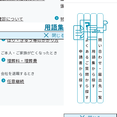
広報）
健康づくりコラム
後の健康保険）について
療養費
閉じる
健診について
特定保健指導について
海外で急な病気にかかり治療を受けたとき
用語集
海外療養費
閉じる
はり・きゅう等のかかり方
よ
問
健康診査情報の
く
い
た。
申
あ
用
合
ご本人・ご家族が亡くなったとき
度より開始）
請
る
語
わ
作成しました
埋葬料・埋葬費
書
ご
集
せ
か
質
か
・
ます！～
会社を退職するとき
ら
問
ら
届
探
か
探
出
任意継続
す
ら
す
先
探
一
す
覧
品 動画公開