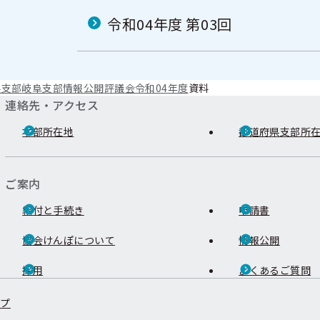
令和04年度 第03回
県支部
岐阜支部
情報公開
評議会
令和04年度
資料
連絡先・アクセス
本部所在地
都道府県支部所
ご案内
給付と手続き
申請書
協会けんぽについて
情報公開
採用
よくあるご質問
ップ