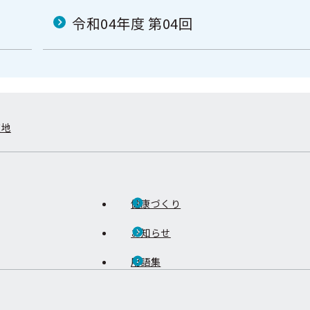
令和04年度 第04回
在地
健康づくり
お知らせ
用語集