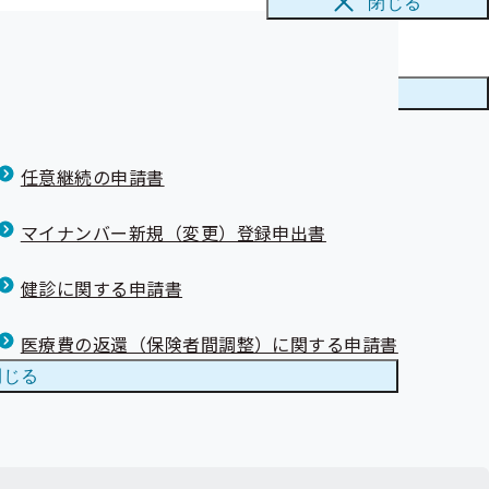
閉じる
かり方 動画公
 動画公開中！
メニューを
閉じる
任意継続の申請書
ります。ご了承ください。
マイナンバー新規（変更）登録申出書
健診に関する申請書
医療費の返還（保険者間調整）に関する申請書
閉じる