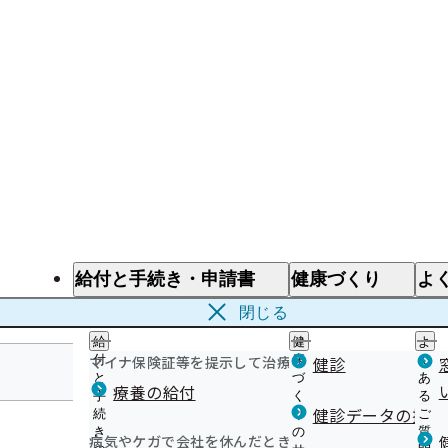
給付と手続き・申請書
健康づくり
よ
給付と手続き
健康づくり
よ
閉じる
給
健
よ
マイナ保険証等を提示して治療を受けるとき
付
康
健診
く
と
づ
あ
療養の給付
手
く
る
岐阜支部
健診データの提供
続
り
ご
き
の
質
病気やケガで会社を休んだとき