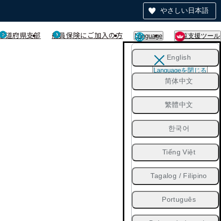
やさしい日本語
都道府県支部
船員保険にご加入の方
Language
閲覧支援ツール
English
Languageを閉じる
简体中文
繁體中文
한국어
Tiếng Việt
Tagalog / Filipino
Português