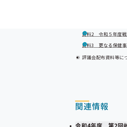
第2回全国健康保険
資料1 令和５年度
参考資料1 令和５
資料2 令和５年度
資料3 更なる保健
評議会配布資料等に
関連情報
令和4年度 第2回