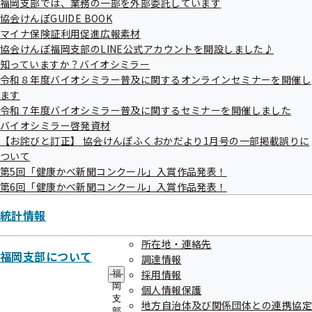
福岡支部では、業務の一部を外部委託しています
協会けんぽGUIDE BOOK
筑紫
マイナ保険証利用促進広報素材
朝倉
協会けんぽ福岡支部のLINE公式アカウントを開設しました♪
知っていますか？バイオシミラー
久留米
令和８年度バイオシミラー普及に関するオンラインセミナーを開催し
ます
八女・筑後
令和７年度バイオシミラー普及に関するセミナーを開催しました
バイオシミラー啓発資材
有明
【お詫びと訂正】 協会けんぽふくおかだより1月号の一部掲載誤りに
飯塚
ついて
第5回「健康かべ新聞コンクール」入賞作品発表！
直方・鞍手
第6回「健康かべ新聞コンクール」入賞作品発表！
田川
統計情報
北九州
所在地・連絡先
福岡支部について
調達情報
京築
採用情報
福
岡
個人情報保護
支
地方自治体及び関係団体との連携協定
部