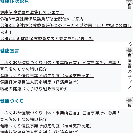
健康保険委員
ご利用の前にご確認ください
出
指
康
先
導
保
健康保険委員を募集しています！
一
の
本リストは、特定の
ジェネリック医薬品
（後発医薬
険
覧
令和8年度健康保険委員研修会開催のご案内
ご
委
品）を推奨するものではありません。
の
令和8年度健康保険委員研修会のアーカイブ動画は11月中旬に公開し
案
員
サ
内
医療機関・薬局にて後発医薬品の採用をご検討いただ
ます！
の
ブ
の
サ
令和7年度 健康保険委員功労者表彰を行いました
く際の参考資料としてご活用ください。
メ
サ
ブ
ニ
ブ
本リストは、福岡県内に所在する医療機関や薬局での
メ
健康宣言
ュ
健
メ
ニ
処方実績（令和7年4月診療分のレセプト）に基づいて
ー
康
ニ
ュ
宣
「ふくおか健康づくり団体・事業所宣言」 宣言事業所、募集！
ュ
作成しています。
ー
言
ー
宣言後の６つの特典紹介
の
健康づくり優良事業所認定制度（福岡支部認定）
その他留意事項は本リストの表紙をご確認ください
サ
健康経営優良法人認定制度（経済産業省）
ブ
本リストの再配布はご遠慮ください
メ
職場の健康づくり取り組み事例紹介
ニ
ュ
健康づくり
健
ー
康
づ
「ふくおか健康づくり団体・事業所宣言」 宣言事業所、募集！
く
宣言後の６つの特典紹介
り
健康づくり優良事業所認定制度（福岡支部認定）
の
福岡県版
健康経営優良法人認定制度（経済産業省）
サ