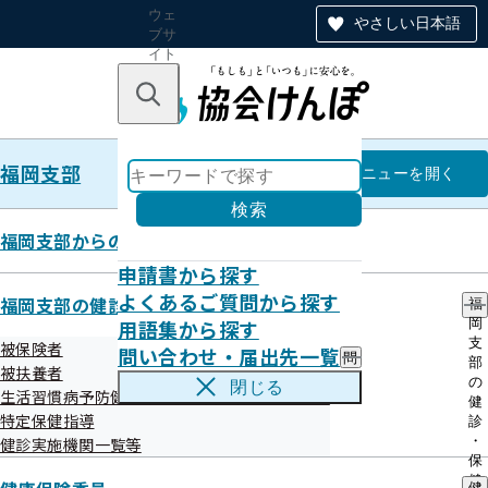
ウェ
やさしい日本語
ブサ
イト
全体
のナ
キーワードで探す
ビ
ゲー
ショ
福岡支部
ン
福岡支部
メニュー
を開く
検索
福岡支部からのお知らせ
申請書から探す
【医療機関・薬局向け】 ジェネ
よくあるご質問から探す
福岡支部の健診・保健指導のご案内
福
用語集から探す
岡
リック医薬品（後発医薬品）実績
支
被保険者
問い合わせ・届出先一覧
問
部
リスト
被扶養者
い
の
閉じる
生活習慣病予防健診等実施機関の募集について
合
健
わ
特定保健指導
診
せ
・
健診実施機関一覧等
令和07年11月28日
・
保
届
健
健