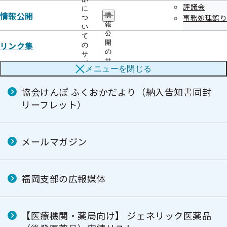
評議会
に
情報公開
情
事務処理誤り
つ
報
い
公
て
開
リンク集
の
広報
の
サ
サ
ブ
メニューを
閉じる
ブ
メ
メ
ニ
ニ
協会けんぽ ふくおかだより（納入告知書同封
ュ
ュ
ー
リーフレット）
ー
メールマガジン
福岡支部の広報媒体
【医療機関・薬局向け】 ジェネリック医薬品