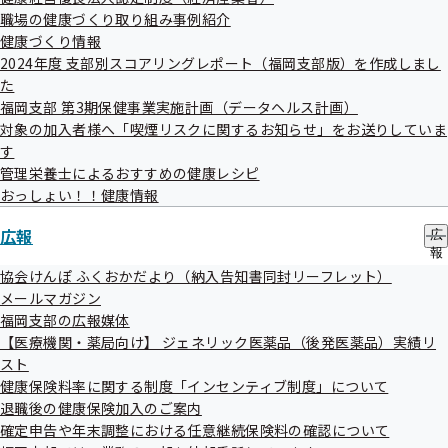
ブ
職場の健康づくり取り組み事例紹介
メ
健康づくり情報
ニ
ジェネリック医薬品（後発医薬品）実績リスト
2024年度 支部別スコアリングレポート（福岡支部版）を作成しまし
ュ
た
ー
ジェネリック医薬品（後発医薬品）実績リスト
福岡支部 第3期保健事業実施計画（データヘルス計画）
対象の加入者様へ「喫煙リスクに関するお知らせ」をお送りしていま
す
管理栄養士によるおすすめの健康レシピ
おっしょい！！健康情報
広報
広
二次医療圏版
報
の
協会けんぽ ふくおかだより（納入告知書同封リーフレット）
サ
メールマガジン
ブ
ジェネリック医薬品（後発医薬品）実績リスト
福岡支部の広報媒体
メ
【医療機関・薬局向け】 ジェネリック医薬品（後発医薬品）実績リ
ニ
福岡・糸島
ュ
スト
ー
健康保険料率に関する制度「インセンティブ制度」について
粕屋
退職後の健康保険加入のご案内
確定申告や年末調整における任意継続保険料の確認について
宗像