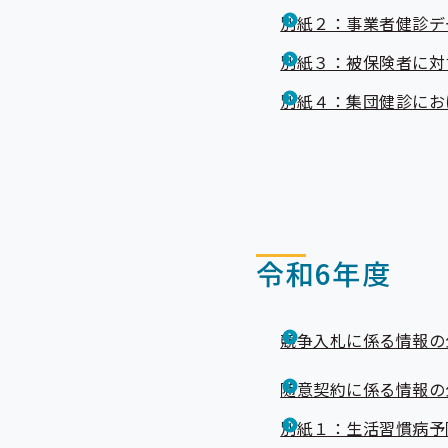
別紙２：事業者健診デ
別紙３：被保険者に対
別紙４：集団健診にお
令和6年度
競争入札に係る情報の
随意契約に係る情報の
別紙１：生活習慣病予