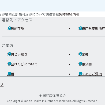
支部
福岡支部
福岡支部について
調達情報
契約締結情報
連絡先・アクセス
本部所在地
都道府県支部所
ご案内
給付と手続き
申請書
協会けんぽについて
情報公開
採用
よくあるご質問
ップ
全国健康保険協会
Copyright ©Japan Health Insurance Association. All Rights Reserved.