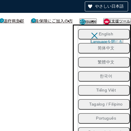
やさしい日本語
都道府県支部
船員保険にご加入の方
Language
閲覧支援ツール
English
Languageを閉じる
简体中文
繁體中文
한국어
Tiếng Việt
Tagalog / Filipino
Português