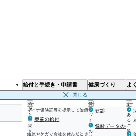
給付と手続き・申請書
健康づくり
よ
給付と手続き
健康づくり
よ
閉じる
給
健
よ
マイナ保険証等を提示して治療を受けるとき
付
康
健診
く
と
づ
あ
療養の給付
手
く
る
福岡支部
健診データの提供
続
り
ご
き
の
質
病気やケガで会社を休んだとき