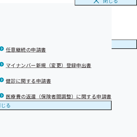
閉じる
診データ作成業務委託契約
た♪
ナーを開催しま
メニューを
閉じる
任意継続の申請書
しました
マイナンバー新規（変更）登録申出書
部掲載誤りにつ
健診に関する申請書
医療費の返還（保険者間調整）に関する申請書
閉じる