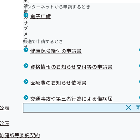
申
ー
おっしょい！！健康情報
ュ
採用情報
ー
支
インターネットから申請するとき
請
福岡支部では、業務の一部を外部委託しています
評議会
ー
ータの提供に係る委任状の提出勧奨・取得業務及び事業者健
個人情報保護
部
情報公開
書
情
協会けんぽGUIDE BOOK
事務処理誤り
電子申請
地方自治体及び関係団体との連携協定
に
の
報
する特定保健指導業務委託契約
マイナ保険証利用促進広報素材
つ
サ
公
協会けんぽ福岡支部のLINE公式アカウントを開設しまし
い
ブ
開
リンク集
ける被扶養者に対する特定健診・特定保健指導業務委託契約
て
知っていますか？バイオシミラー
メ
の
の
ニ
令和８年度バイオシミラー普及に関するオンラインセミ
サ
郵送で申請するとき
サ
ュ
ブ
す
健康保険給付の申請書
ブ
ー
メ
令和７年度バイオシミラー普及に関するセミナーを開催
メ
ニ
バイオシミラー啓発資材
ニ
ュ
資格情報のお知らせ交付等の申請書
ュ
【お詫びと訂正】 協会けんぽふくおかだより1月号の一
ー
ー
いて
医療費のお知らせ依頼書
第5回「健康かべ新聞コンクール」入賞作品発表！
第6回「健康かべ新聞コンクール」入賞作品発表！
交通事故や第三者行為による傷病届
公表
公表
防健診等委託契約