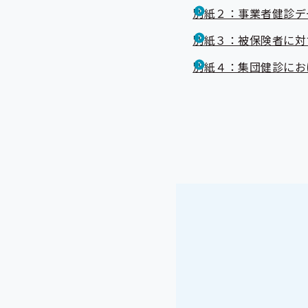
別紙２：事業者健診デ
別紙３：被保険者に対
別紙４：集団健診にお