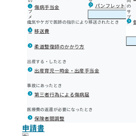
の
サ
問
福岡支部からのお知らせ
パンフレット等（
傷病手当金
サ
ブ
の
ブ
メ
サ
被保険者
メ
ニ
ブ
病気やケガで医師の指示により移送されたとき
福岡支部の健診・保健指導のご案内
ニ
ュ
福
メ
被扶養者
報
ュ
ー
岡
ニ
移送費
生活習慣病予防健診等実施機関の募集について
ー
支
ュ
健康保険委員を募集しています！
特定保健指導
部
ー
健康保険委員
健
令和8年度健康保険委員研修会開催のご案内
健診実施機関一覧等
の
柔道整復師のかかり方
康
令和8年度健康保険委員研修会のアーカイブ動画は11月
健
保
「ふくおか健康づくり団体・事業所宣言」 宣言事業所、
す！
診
険
健康宣言
健
宣言後の６つの特典紹介
出産する・したとき
・
令和7年度 健康保険委員功労者表彰を行いました
委
康
健康づくり優良事業所認定制度（福岡支部認定）
保
員
出産育児一時金・出産手当金
宣
「ふくおか健康づくり団体・事業所宣言」 宣言事業所、
健
健康経営優良法人認定制度（経済産業省）
の
言
健康づくり
健
宣言後の６つの特典紹介
指
サ
職場の健康づくり取り組み事例紹介
の
康
導
健康づくり優良事業所認定制度（福岡支部認定）
ブ
事故にあったとき
サ
づ
の
協会けんぽ ふくおかだより（納入告知書同封リーフレッ
メ
健康経営優良法人認定制度（経済産業省）
ブ
く
広報
第三者行為による傷病届
ご
広
メールマガジン
ニ
メ
職場の健康づくり取り組み事例紹介
り
案
報
ュ
福岡支部の広報媒体
ニ
の
健康づくり情報
公表
内
の
ー
ュ
【医療機関・薬局向け】 ジェネリック医薬品（後発医薬
医療費の返還が必要になったとき
サ
の
2024年度 支部別スコアリングレポート（福岡支部版）
サ
統計情報
ー
ブ
ト
サ
ブ
福岡支部 第3期保健事業実施計画（データヘルス計画）
保険者間調整
公表
メ
ブ
メ
健康保険料率に関する制度「インセンティブ制度」につ
対象の加入者様へ「喫煙リスクに関するお知らせ」をお
所在地・連絡先
申請書
ニ
メ
ニ
退職後の健康保険加入のご案内
福岡支部について
福
管理栄養士によるおすすめの健康レシピ
調達情報
ュ
防健診等委託契約
ニ
ュ
確定申告や年末調整における任意継続保険料の確認につ
岡