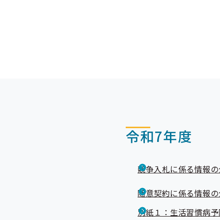
別紙２：事業者健診デ
別紙３：被保険者に対
別紙４：集団健診にお
令和7年度
競争入札に係る情報の
随意契約に係る情報の
別紙１：生活習慣病予