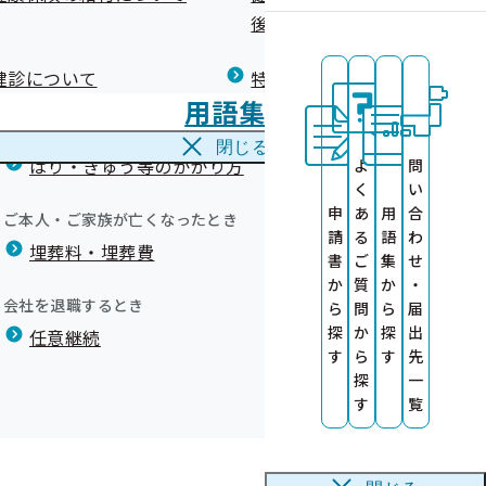
広報）
健康づくりコラム
後の健康保険）について
療養費
閉じる
健診について
特定保健指導について
海外で急な病気にかかり治療を受けたとき
用語集
海外療養費
閉じる
はり・きゅう等のかかり方
よ
問
中旬に公開しま
く
い
募集！
申
あ
用
合
ご本人・ご家族が亡くなったとき
請
る
語
わ
埋葬料・埋葬費
募集！
書
ご
集
せ
か
質
か
・
会社を退職するとき
ら
問
ら
届
ト）
探
か
探
出
任意継続
す
ら
す
先
探
一
品）実績リス
を作成しました
す
覧
いて
送りしています
いて