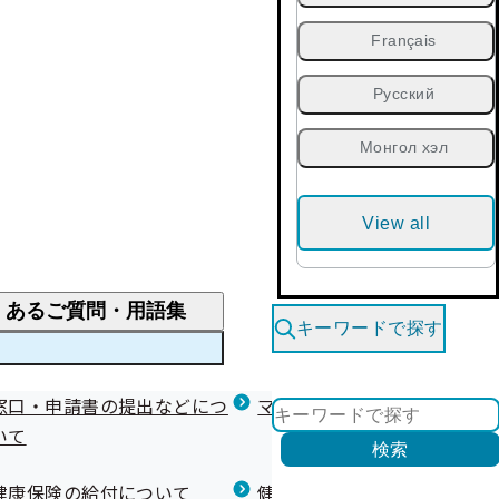
Français
Русский
Монгол хэл
View all
くあるご質問・用語集
キーワードで探す
くあるご質問
窓口・申請書の提出などにつ
医療費が高額になりそう・なったとき
健診を受けた後の健康づくり
マイナ保険証等関連について
いて
限度額適用認定・高額療養費・高額介護合算
検索
について
健康宣言（コラボヘルス）
健康保険の給付について
健康保険任意継続制度（退職
医療費の全額を負担したとき