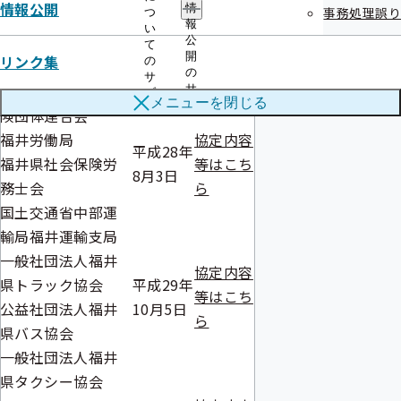
年4月18
等はこち
情報公開
情
事務処理誤り
つ
県薬剤師会
報
日
ら
い
健康保険組合連合
公
て
開
リンク集
の
会福井連合会
の
サ
福井県国民健康保
サ
ブ
メニューを
閉じる
ブ
メ
険団体連合会
メ
ニ
福井労働局
協定内容
ニ
ュ
平成28年
ュ
ー
福井県社会保険労
等はこち
ー
8月3日
務士会
ら
国土交通省中部運
輸局福井運輸支局
一般社団法人福井
協定内容
県トラック協会
平成29年
等はこち
公益社団法人福井
10月5日
ら
県バス協会
一般社団法人福井
県タクシー協会