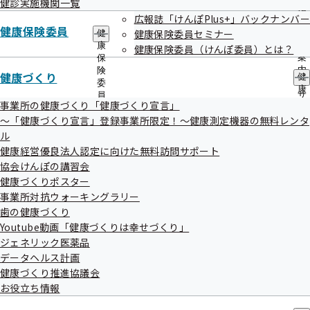
健診実施機関一覧
出
指
の健康保持増進のため、これからも各機関との連携・協力を
先
広報誌「けんぽPlus+」バックナンバー
導
健康保険委員
一
健康保険委員セミナー
の
健
進めて参ります。
覧
ご
康
健康保険委員（けんぽ委員）とは？
の
案
保
サ
内
険
健康づくり
健
ブ
の
委
康
メ
サ
員
づ
事業所の健康づくり「健康づくり宣言」
ニ
ブ
の
く
ュ
～「健康づくり宣言」登録事業所限定！～健康測定機器の無料レンタ
メ
サ
り
ー
ニ
ブ
ル
の
自治体
ュ
メ
健康経営優良法人認定に向けた無料訪問サポート
サ
ー
ニ
ブ
協会けんぽの講習会
ュ
メ
健康づくりポスター
ー
協定締結者
協定締結年月日
協定詳細
ニ
事業所対抗ウォーキングラリー
ュ
福井県
平成26年10月10日
協定内容等
歯の健康づくり
ー
坂井市
平成27年3月20日
協定内容等
Youtube動画「健康づくりは幸せづくり」
越前市
平成27年11月19日
協定内容等
ジェネリック医薬品
データヘルス計画
福井市
平成29年2月16日
協定内容等
健康づくり推進協議会
鯖江市
平成29年8月2日
協定内容等
お役立ち情報
敦賀市
平成30年11月21日
協定内容等