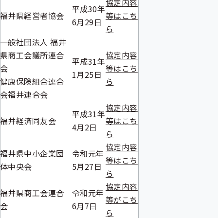
協定内容
平成30年
福井県経営者協会
等はこち
6月29日
ら
一般社団法人 福井
県商工会議所連合
協定内容
平成31年
会
等はこち
1月25日
健康保険組合連合
ら
会福井連合会
協定内容
平成31年
福井経済同友会
等はこち
4月2日
ら
協定内容
福井県中小企業団
令和元年
等はこち
体中央会
5月27日
ら
協定内容
福井県商工会連合
令和元年
等がこち
会
6月7日
ら