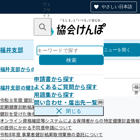
ウェ
やさしい日本語
ブサ
イト
全体
のナ
キーワードで探す
ビ
ゲー
ショ
福井支部
ン
福井支部
メニュー
を開く
検索
福井支部からのお知らせ
申請書から探す
健康づくり推進に向けた包括的連
よくあるご質問から探す
福井支部の健診・保健指導のご案内
福
用語集から探す
井
携協定一覧
支
令和８年度 健診リーフレット等
問い合わせ・届出先一覧
問
部
定期健康診断結果データ提供のお願い
い
の
閉じる
健診を受けた後の健康づくり
合
健
令和07年07月18日
わ
オンライン資格確認等システムによる保険者からの特定健康診査情報
診
せ
・
の提供にかかる不同意申請について
協会けんぽ福井支部では県内の様々な機関と健康づくり推進
・
保
令和8年度 事業者健診結果取得業務の委託について
届
健
に向けた包括的連携に関する協定を締結しています。皆さま