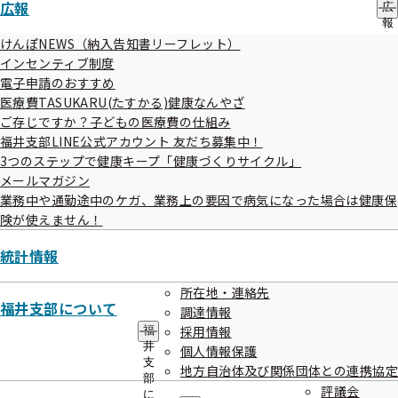
広報
大野市
令和元年7月19日
協定内容等
広
報
勝山市
令和元年9月4日
協定内容等
の
けんぽNEWS（納入告知書リーフレット）
小浜市
令和2年4月2日
協定内容等
サ
インセンティブ制度
ブ
電子申請のおすすめ
メ
医療費TASUKARU(たすかる)健康なんやざ
ニ
ュ
ご存じですか？子どもの医療費の仕組み
ー
福井支部LINE公式アカウント 友だち募集中！
3つのステップで健康キープ「健康づくりサイクル」
メールマガジン
関係機関等
業務中や通勤途中のケガ、業務上の要因で病気になった場合は健康保
険が使えません！
協定締結
統計情報
協定締結者
協定詳細
年月日
所在地・連絡先
一般社団法人 福井
福井支部について
調達情報
県医師会
採用情報
福
一般社団法人 福井
井
個人情報保護
支
県歯科医師会
地方自治体及び関係団体との連携協定
平成28
協定内容
部
一般社団法人 福井
評議会
に