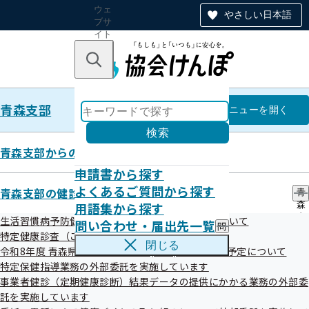
ウェ
やさしい日本語
ブサ
イト
全体
のナ
キーワードで探す
ビ
ゲー
ショ
青森支部
ン
青森支部
メニュー
を開く
検索
青森支部からのお知らせ
申請書から探す
令和4年度 第4回 青森支部評議会
よくあるご質問から探す
青森支部の健診・保健指導のご案内
青
開催案内
用語集から探す
森
支
生活習慣病予防健診（ご本人様対象）のご案内について
問い合わせ・届出先一覧
問
部
特定健康診査（ご家族様対象）のご案内について
い
の
閉じる
令和8年度 青森県内の市町村 住民(集団)健診の実施予定について
合
健
わ
特定保健指導業務の外部委託を実施しています
診
せ
・
事業者健診（定期健康診断）結果データの提供にかかる業務の外部委
・
保
託を実施しています
届
健