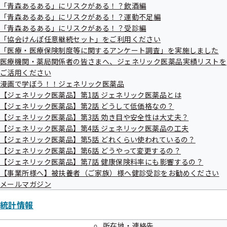
その他、事務局職員の指示に従うようお願いします。
「青森あるある」にリスクがある！？飲酒編
「青森あるある」にリスクがある！？運動不足編
指示に従っていただけない場合は、Zoomから退出して
「青森あるある」にリスクがある！？受診編
いただくことがあります。
「協会けんぽ任意継続セット」をご利用ください
評議会資料とZoomのミーティングID、パスコードは後
「医療・医療保険制度等に関するアンケート調査」を実施しました
日郵送いたします。
医療機関・薬局関係者の皆さまへ、ジェネリック医薬品実績リストを
ご活用ください
漫画で学ぼう！！ジェネリック医薬品
担当
【ジェネリック医薬品】第1話 ジェネリック医薬品とは
全国健康保険協会 青森支部
【ジェネリック医薬品】第2話 どうして低価格なの？
【ジェネリック医薬品】第3話 効き目や安全性は大丈夫？
企画総務グループ 担当：村上
【ジェネリック医薬品】第4話 ジェネリック医薬品の工夫
電話：017-721-2713 FAX:017-721-2668
【ジェネリック医薬品】第5話 どれくらい使われているの？
【ジェネリック医薬品】第6話 どうやって変更するの？
【ジェネリック医薬品】第7話 健康保険料率にも影響するの？
【事業所様へ】被扶養者（ご家族）様へ健診受診をお勧めください
メールマガジン
統計情報
所在地・連絡先