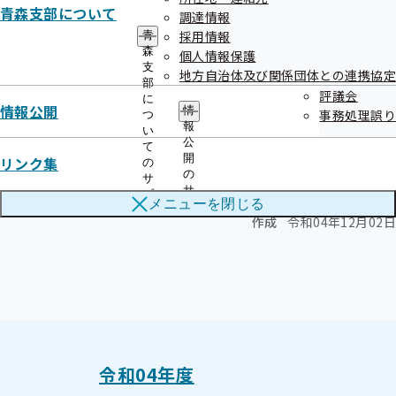
関連情報
青森支部について
調達情報
採用情報
青
森
個人情報保護
令和4年度 第4回 青森支部評議会
支
地方自治体及び関係団体との連携協定
部
評議会
に
令和04年12月16日開催
情報公開
情
事務処理誤り
つ
報
い
開催案内
資料
公
て
開
リンク集
の
議事録
の
サ
サ
ブ
メニューを
閉じる
ブ
メ
作成
令和04年12月02日
メ
ニ
ニ
ュ
ュ
ー
ー
令和04年度