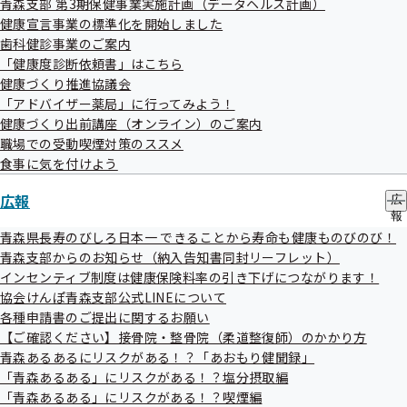
て
青森支部 第3期保健事業実施計画（データヘルス計画）
ニ
健康宣言事業の標準化を開始しました
インセンティブ制度に係る令和３年度実績の評価方法
ュ
歯科健診事業のご案内
ー
について
「健康度診断依頼書」はこちら
その他
健康づくり推進協議会
議題については変更となる場合がございます。
「アドバイザー薬局」に行ってみよう！
健康づくり出前講座（オンライン）のご案内
職場での受動喫煙対策のススメ
傍聴方法
食事に気を付けよう
傍聴を希望される方は、（別紙）傍聴希望申込書に必要事項
広報
広
を記載の上、令和4年12月9日（金）までにFAXにてお申し出
報
ください。
の
青森県長寿のびしろ日本一 できることから寿命も健康ものびのび！
サ
青森支部からのお知らせ（納入告知書同封リーフレット）
（別紙）傍聴希望申込書
ブ
インセンティブ制度は健康保険料率の引き下げにつながります！
メ
協会けんぽ青森支部公式LINEについて
ニ
ュ
各種申請書のご提出に関するお願い
傍聴される方へ
ー
【ご確認ください】接骨院・整骨院（柔道整復師）のかかり方
テレビカメラ等の撮影はできません。
青森あるあるにリスクがある！？「あおもり健聞録」
Zoomに質疑応答・チャット等の機能がありますが、使
「青森あるある」にリスクがある！？塩分摂取編
用しないでください。
「青森あるある」にリスクがある！？喫煙編