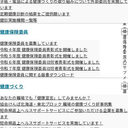
令和4年度 第4回 青森支部評議会を開催い
手紙・電話による健康づくりの取り組みについて外部委託を実施して
出
指
たします
います
先
導
一
定期健康診断の結果をご提供願います
の
覧
ご
健診実施機関一覧等
の
標記について、次のとおり開催することとなりましたのでお
案
サ
内
健康保険委員
知らせいたします。
健
ブ
の
康
メ
サ
保
健康保険委員を募集しています
ニ
ブ
険
ュ
令和４年度 健康保険委員表彰式を開催しました
メ
委
ー
ニ
令和５年度 健康保険委員表彰式を開催しました
員
ュ
日時
令和６年度 健康保険委員功労者表彰式を開催しました
の
ー
サ
令和７年度 健康保険委員功労者表彰式を開催しました
令和4年12月16日（金）13：30～15：30
ブ
健康保険委員に関する届書ダウンロード
メ
ニ
健康づくり
健
場所
ュ
康
ー
Zoomによるオンライン開催
づ
あなたの職場でも「健康宣言」してみませんか？
く
協会けんぽ北海道・東北ブロック 職場の健康づくり好事例集
り
短命県返上ヘルスサポートサービスにご参加いただける企業を募集し
の
議題
ます
サ
令和４年度青森支部事業計画の上期の実施状況につい
ブ
短命県返上ヘルスサポートサービスを実施しています！
メ