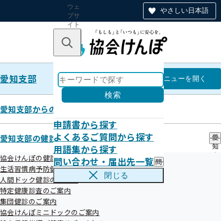
ウェ
やさしい日本語
ブサ
イト
全体
のナ
キーワードで探す
ビ
ゲー
ショ
愛知支部
ン
愛知支部
メニュー
を開く
検索
愛知支部からのお知らせ
申請書から探す
【医療関係者・関係団体向け】
よくあるご質問から探す
愛知支部の健診・保健指導のご案内
愛
用語集から探す
知
ジェネリック医薬品促進に関する
支
協会けんぽの健診事業について
問い合わせ・届出先一覧
問
部
情報のお知らせ
生活習慣病予防健診のご案内
い
の
閉じる
人間ドック健診のご案内
合
健
わ
特定健康診査のご案内
診
せ
・
集団健診のご案内
令和07年11月28日
・
保
協会けんぽミニドックのご案内
届
健