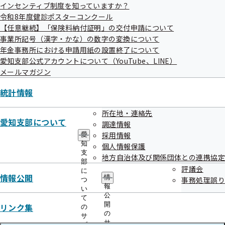
インセンティブ制度を知っていますか？
愛知県版
令和8年度健診ポスターコンクール
【任意継続】「保険料納付証明」の交付申請について
事業所記号（漢字・かな）の数字の変換について
ジェネリック医薬品（後発医薬品）実績リスト
年金事務所における申請用紙の設置終了について
ジェネリック医薬品（後発医薬品）実績リスト
愛知支部公式アカウントについて（YouTube、LINE）
メールマガジン
統計情報
愛知県 二次医療圏版
所在地・連絡先
愛知支部について
調達情報
ジェネリック医薬品（後発医薬品）実績リスト 海部医療
採用情報
愛
圏
知
個人情報保護
支
地方自治体及び関係団体との連携協定
ジェネリック医薬品（後発医薬品）実績リスト 尾張東部
部
評議会
に
医療圏
情報公開
情
事務処理誤り
つ
報
い
ジェネリック医薬品（後発医薬品）実績リスト 尾張西部
公
て
医療圏
開
リンク集
の
の
サ
サ
ブ