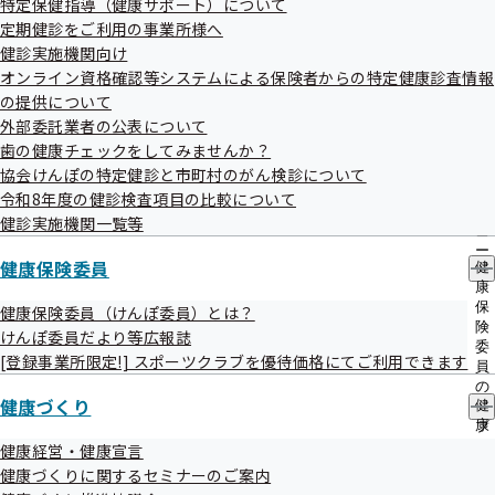
特定保健指導（健康サポート）について
出
指
定期健診をご利用の事業所様へ
先
導
一
健診実施機関向け
の
覧
ご
オンライン資格確認等システムによる保険者からの特定健康診査情報
の
案
の提供について
サ
内
外部委託業者の公表について
ブ
ジェネリック医薬品使用促進ツールのご紹
の
メ
歯の健康チェックをしてみませんか？
サ
介
ニ
ブ
協会けんぽの特定健診と市町村のがん検診について
ュ
メ
令和8年度の健診検査項目の比較について
ー
ニ
健診実施機関一覧等
ュ
ー
健康保険委員
健
1.ジェネリック医薬品（後発医薬品）実績リス
康
ト
保
健康保険委員（けんぽ委員）とは？
険
けんぽ委員だより等広報誌
委
[登録事業所限定!] スポーツクラブを優待価格にてご利用できます
ジェネリック医薬品
（後発医薬品）実績リストとは、医療機
員
の
関および薬局におけるジェネリック医薬品に係る採用品目を
健康づくり
健
サ
サポートするため、実際によく使われているジェネリック医
康
ブ
づ
メ
健康経営・健康宣言
薬品の処方実績やその一般名、薬価等の情報を記載したリス
く
ニ
健康づくりに関するセミナーのご案内
トです。
り
ュ