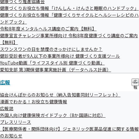
健康づくり推進協議会
の
ー
健康づくりお役立ち情報「けんしん・けんさと睡眠のハンドブック」
サ
ブ
健康づくりお役立ち情報「健康づくりサイクルとヘルシーレシピのハ
メ
ご利用の前にご確認ください
ンドブック」
ニ
令和8年度メンタルヘルス講座のご案内【無料】
ュ
健康宣言チャレンジ事業所様向け 令和8年度健康づくり講座のご案内
本リストは
ー
【無料】
スワンスワンの日を禁煙のきっかけにしませんか？
特定のジェネリック医薬品（後発医薬品）を推奨する
健診受診者が9人以下の事業所様向け 健康づくり支援ツール
ものではありません。
YouTube動画「ライフスタイル別 健康づくり動画」
医療機関・薬局にて後発医薬品の採用をご検討いただ
愛知支部 第3期保健事業実施計画（データヘルス計画）
く際の参考資料としてご活用ください。
広報
広
愛知県内に所在する医療機関や薬局での処方実績（令
報
和7年4月診療分のレセプト）に基づいて作成していま
の
協会けんぽからのお知らせ（納入告知書同封リーフレット）
サ
す。
漫画でわかる！お役立ち健康情報
ブ
広報誌
メ
その他留意事項は本リストの表紙をご確認ください
外国人向け健康保険ガイドブック（8か国語に対応）
ニ
ュ
プレスリリース
本リストの再配布はご遠慮ください
ー
【医療関係者・関係団体向け】ジェネリック医薬品促進に関する情報
のお知らせ