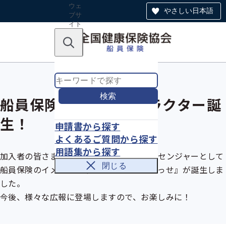
ウェ
やさしい日本語
ブサ
イト
全体
のナ
キーワードで探す
ビ
ゲー
ショ
ン
検索
船員保険イメージキャラクター誕
生！
申請書から探す
よくあるご質問から探す
用語集から探す
加入者の皆さまと船員保険部をつなぐメッセンジャーとして
閉じる
船員保険のイメージキャラクター『かもめっせ』が誕生しま
した。
今後、様々な広報に登場しますので、お楽しみに！